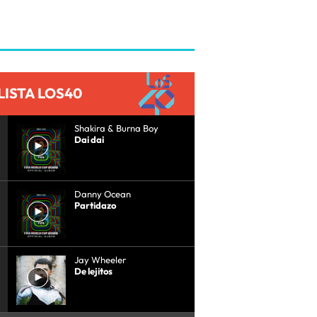
LISTA LOS40
Shakira & Burna Boy
Dai dai
Danny Ocean
Partidazo
Jay Wheeler
De lejitos