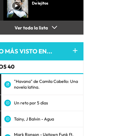
De lejitos
Ver toda la lista
O MÁS VISTO EN...
OS 40
"Havana" de Camila Cabello: Una
novela latina.
Un reto por 5 días
Tainy, J Balvin - Agua
Mark Ronson - Uptown Funk ft.