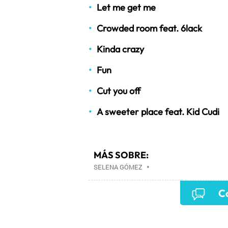
Let me get me
Crowded room feat. 6lack
Kinda crazy
Fun
Cut you off
A sweeter place feat. Kid Cudi
MÁS SOBRE:
SELENA GÓMEZ
•
Co