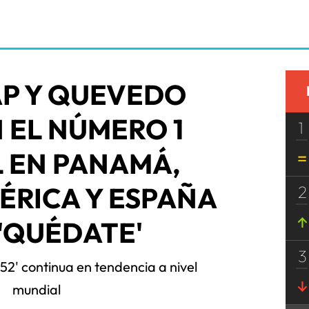
AP Y QUEVEDO
 EL NÚMERO 1
1
 EN PANAMÁ,
ÉRICA Y ESPAÑA
2
'QUÉDATE'
3
 52' continua en tendencia a nivel
mundial