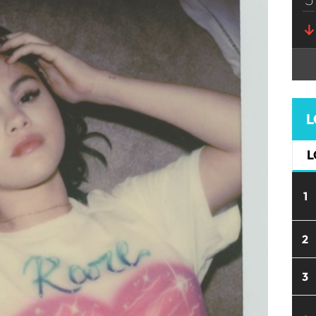
L
L
1
2
3