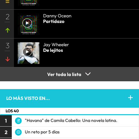
2
Danny Ocean
Partidazo
3
Jay Wheeler
De lejitos
Ver toda la lista
LO MÁS VISTO EN...
LOS 40
1
"Havana" de Camila Cabello: Una novela latina.
2
Un reto por 5 días