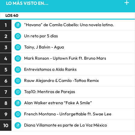
LO MÁS VISTO EN...
LOS 40
1
"Havana" de Camila Cabello: Una novela latina.
2
Un reto por 5 días
3
Tainy, J Balvin - Agua
4
Mark Ronson - Uptown Funk ft. Bruno Mars
5
Entrevistamos a Aldo Ranks
6
Rauw Alejandro & Camilo -Tattoo Remix
7
Top10: Mentiras de Parejas
8
Alan Walker estrena “Fake A Smile”
9
French Montana - Unforgettable ft. Swae Lee
10
Diana Villamonte es parte de La Voz México