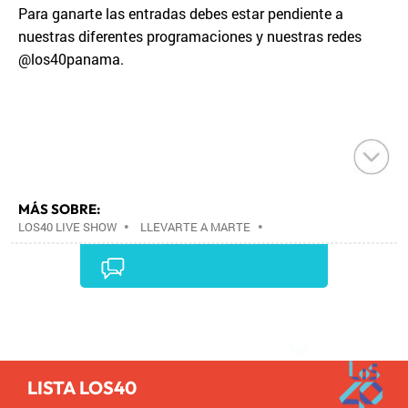
Para ganarte las entradas debes estar pendiente a
nuestras diferentes programaciones y nuestras redes
@los40panama.
MÁS SOBRE:
LOS40 LIVE SHOW
•
LLEVARTE A MARTE
•
CONCIERTOS
•
LOS40
•
GRUPOS MÚSICA
•
EVENTOS MUSICALES
•
PRISA RADIO
•
AGENDA
CULTURAL
•
RADIO
•
AGENDA
•
PRISA MEDIA
•
MÚSICA
•
GRUPO PRISA
•
EVENTOS
•
CULTURA
Comentarios
•
GRUPO COMUNICACIÓN
•
SOCIEDAD
•
MEDIOS
COMUNICACIÓN
•
COMUNICACIÓN
•
LISTA LOS40