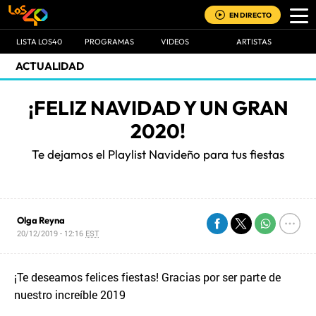
EN DIRECTO
LISTA LOS40
PROGRAMAS
VIDEOS
ARTISTAS
ACTUALIDAD
¡FELIZ NAVIDAD Y UN GRAN
2020!
Te dejamos el Playlist Navideño para tus fiestas
Olga Reyna
20/12/2019 - 12:16
EST
¡Te deseamos felices fiestas! Gracias por ser parte de
nuestro increíble 2019