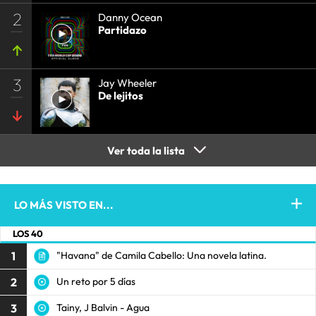
2
Danny Ocean
Partidazo
3
Jay Wheeler
De lejitos
Ver toda la lista
LO MÁS VISTO EN...
LOS 40
1
"Havana" de Camila Cabello: Una novela latina.
2
Un reto por 5 días
3
Tainy, J Balvin - Agua