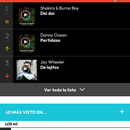
1
Shakira & Burna Boy
Dai dai
2
Danny Ocean
Partidazo
3
Jay Wheeler
De lejitos
Ver toda la lista
LO MÁS VISTO EN...
LOS 40