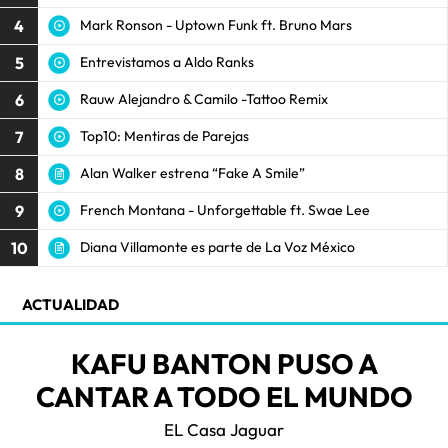
4
Mark Ronson - Uptown Funk ft. Bruno Mars
5
Entrevistamos a Aldo Ranks
6
Rauw Alejandro & Camilo -Tattoo Remix
7
Top10: Mentiras de Parejas
8
Alan Walker estrena “Fake A Smile”
9
French Montana - Unforgettable ft. Swae Lee
10
Diana Villamonte es parte de La Voz México
ACTUALIDAD
KAFU BANTON PUSO A
CANTAR A TODO EL MUNDO
EL Casa Jaguar