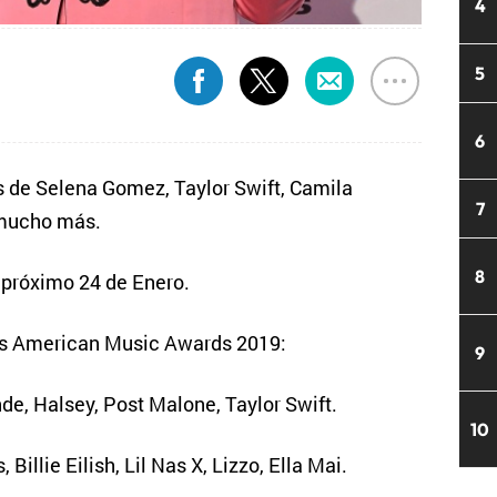
4
5
6
 de Selena Gomez, Taylor Swift, Camila
7
 mucho más.
8
 próximo 24 de Enero.
os American Music Awards 2019:
9
nde, Halsey, Post Malone, Taylor Swift.
10
 Billie Eilish, Lil Nas X, Lizzo, Ella Mai.