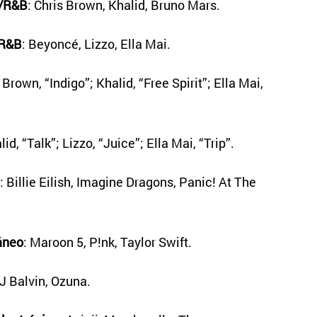
l/R&B
: Chris Brown, Khalid, Bruno Mars.
/R&B
: Beyoncé, Lizzo, Ella Mai.
s Brown, “Indigo”; Khalid, “Free Spirit”; Ella Mai,
lid, “Talk”; Lizzo, “Juice”; Ella Mai, “Trip”.
: Billie Eilish, Imagine Dragons, Panic! At The
áneo
: Maroon 5, P!nk, Taylor Swift.
J Balvin, Ozuna.