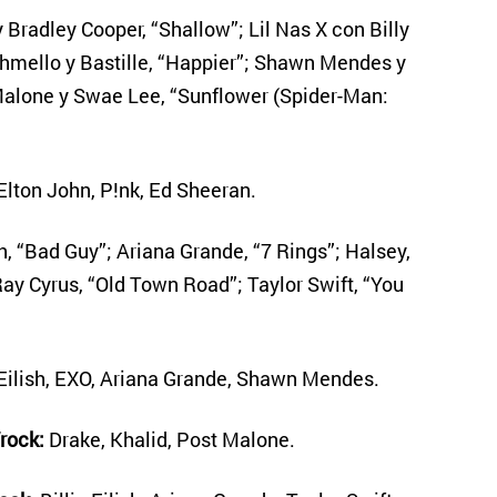
 Bradley Cooper, “Shallow”; Lil Nas X con Billy
hmello y Bastille, “Happier”; Shawn Mendes y
 Malone y Swae Lee, “Sunflower (Spider-Man:
Elton John, P!nk, Ed Sheeran.
ish, “Bad Guy”; Ariana Grande, “7 Rings”; Halsey,
Ray Cyrus, “Old Town Road”; Taylor Swift, “You
e Eilish, EXO, Ariana Grande, Shawn Mendes.
rock:
Drake, Khalid, Post Malone.