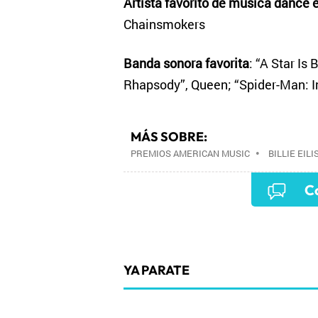
Artista favorito de música dance 
Chainsmokers
Banda sonora favorita
: “A Star Is
Rhapsody”, Queen; “Spider-Man: In
MÁS SOBRE:
PREMIOS AMERICAN MUSIC
•
BILLIE EILI
ARIANA GRANDE
•
Co
YA PARATE