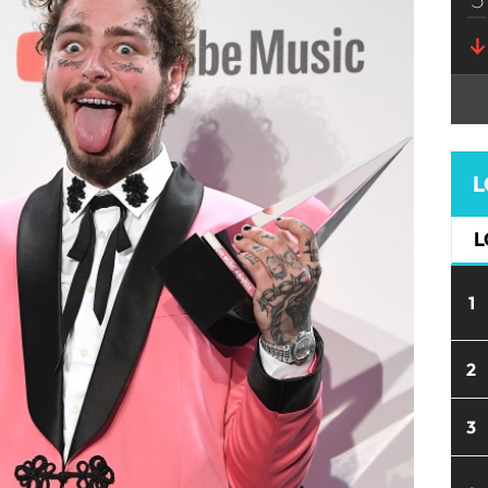
L
L
1
2
3