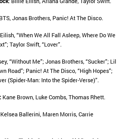
rock
: Billie Eilish, Ariana Grande, Taylor Swift.
BTS, Jonas Brothers, Panic! At The Disco.
e Eilish, “When We All Fall Asleep, Where Do We
t”; Taylor Swift, “Lover”.
sey, “Without Me”; Jonas Brothers, “Sucker”; Lil
own Road”; Panic! At The Disco, “High Hopes”;
r (Spider-Man: Into the Spider-Verse)”.
:
Kane Brown, Luke Combs, Thomas Rhett.
 Kelsea Ballerini, Maren Morris, Carrie