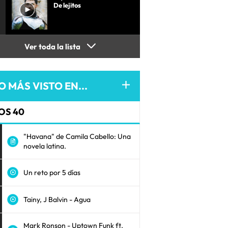
De lejitos
Ver toda la lista
O MÁS VISTO EN...
OS 40
"Havana" de Camila Cabello: Una
novela latina.
Un reto por 5 días
Tainy, J Balvin - Agua
Mark Ronson - Uptown Funk ft.