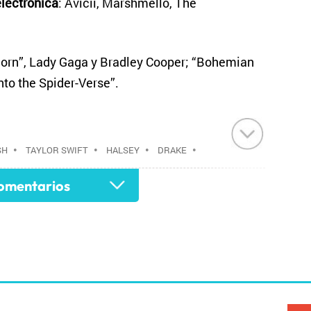
electrónica
: Avicii, Marshmello, The
 Born”, Lady Gaga y Bradley Cooper; “Bohemian
to the Spider-Verse”.
SH
•
TAYLOR SWIFT
•
HALSEY
•
DRAKE
•
mentarios