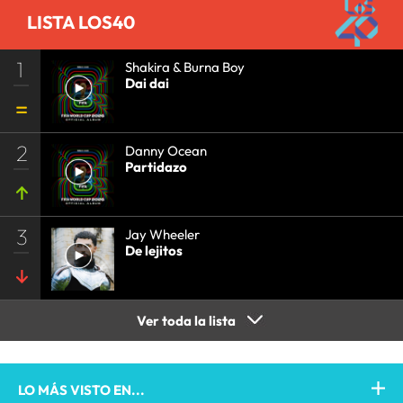
LISTA LOS40
1
Shakira & Burna Boy
Dai dai
2
Danny Ocean
Partidazo
3
Jay Wheeler
De lejitos
Ver toda la lista
LO MÁS VISTO EN...