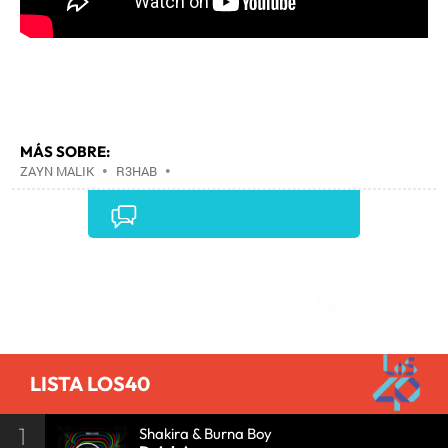
MÁS SOBRE:
ZAYN MALIK
•
R3HAB
•
Comentarios
LISTA LOS40
1
Shakira & Burna Boy