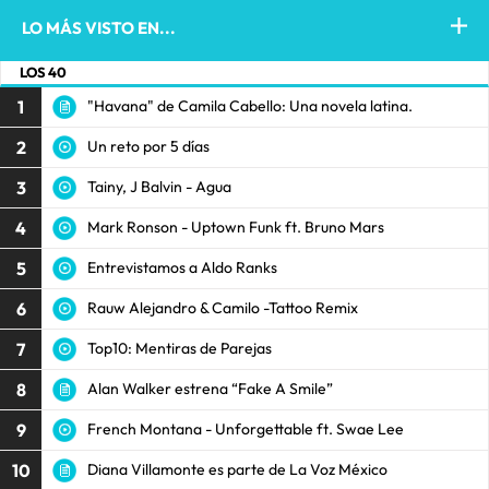
LO MÁS VISTO EN...
LOS 40
1
"Havana" de Camila Cabello: Una novela latina.
2
Un reto por 5 días
3
Tainy, J Balvin - Agua
4
Mark Ronson - Uptown Funk ft. Bruno Mars
5
Entrevistamos a Aldo Ranks
6
Rauw Alejandro & Camilo -Tattoo Remix
7
Top10: Mentiras de Parejas
8
Alan Walker estrena “Fake A Smile”
9
French Montana - Unforgettable ft. Swae Lee
10
Diana Villamonte es parte de La Voz México