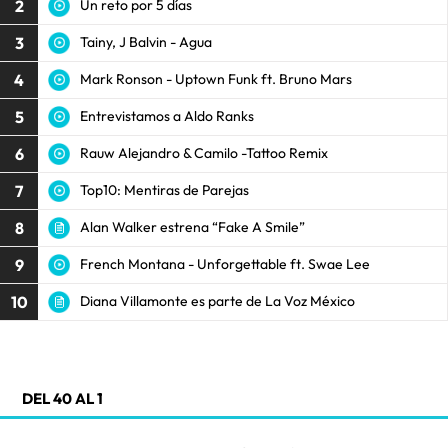
2
Un reto por 5 días
3
Tainy, J Balvin - Agua
4
Mark Ronson - Uptown Funk ft. Bruno Mars
5
Entrevistamos a Aldo Ranks
6
Rauw Alejandro & Camilo -Tattoo Remix
7
Top10: Mentiras de Parejas
8
Alan Walker estrena “Fake A Smile”
9
French Montana - Unforgettable ft. Swae Lee
10
Diana Villamonte es parte de La Voz México
DEL 40 AL 1