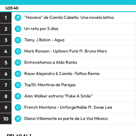
LOS 40
1
"Havana" de Camila Cabello: Una novela latina.
2
Un reto por 5 días
3
Tainy, J Balvin - Agua
4
Mark Ronson - Uptown Funk ft. Bruno Mars
5
Entrevistamos a Aldo Ranks
6
Rauw Alejandro & Camilo -Tattoo Remix
7
Top10: Mentiras de Parejas
8
Alan Walker estrena “Fake A Smile”
9
French Montana - Unforgettable ft. Swae Lee
10
Diana Villamonte es parte de La Voz México
DEL 40 AL 1