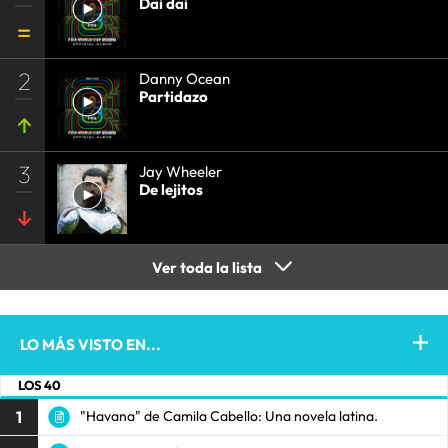
Dai dai
2
Danny Ocean
Partidazo
3
Jay Wheeler
De lejitos
Ver toda la lista
LO MÁS VISTO EN...
LOS 40
1
"Havana" de Camila Cabello: Una novela latina.