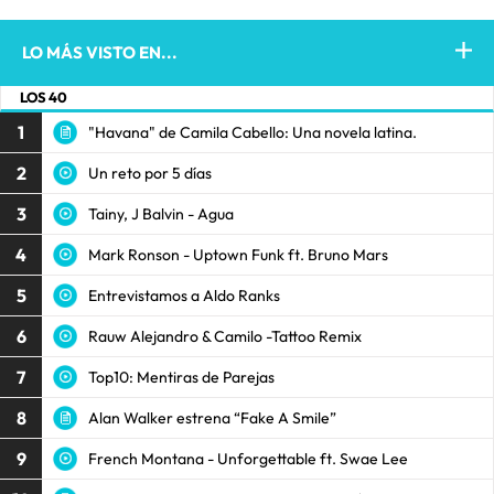
LO MÁS VISTO EN...
LOS 40
1
"Havana" de Camila Cabello: Una novela latina.
2
Un reto por 5 días
3
Tainy, J Balvin - Agua
4
Mark Ronson - Uptown Funk ft. Bruno Mars
5
Entrevistamos a Aldo Ranks
6
Rauw Alejandro & Camilo -Tattoo Remix
7
Top10: Mentiras de Parejas
8
Alan Walker estrena “Fake A Smile”
9
French Montana - Unforgettable ft. Swae Lee