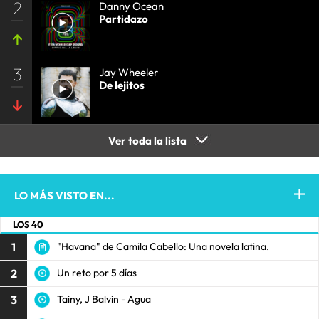
2
Danny Ocean
Partidazo
3
Jay Wheeler
De lejitos
Ver toda la lista
LO MÁS VISTO EN...
LOS 40
1
"Havana" de Camila Cabello: Una novela latina.
2
Un reto por 5 días
3
Tainy, J Balvin - Agua