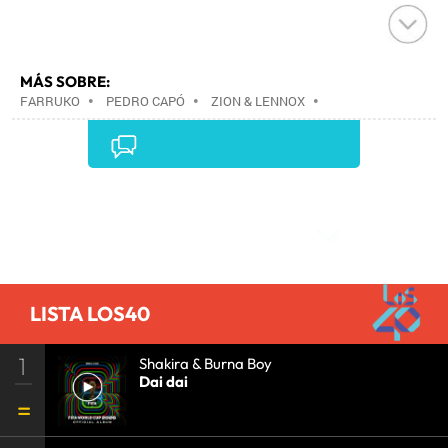
MÁS SOBRE:
FARRUKO
•
PEDRO CAPÓ
•
ZION & LENNOX
•
JUSTIN QUILES
•
GRUPOS MÚSICA
•
MÚSICA
•
Comentarios
LISTA LOS40
1
Shakira & Burna Boy
Dai dai