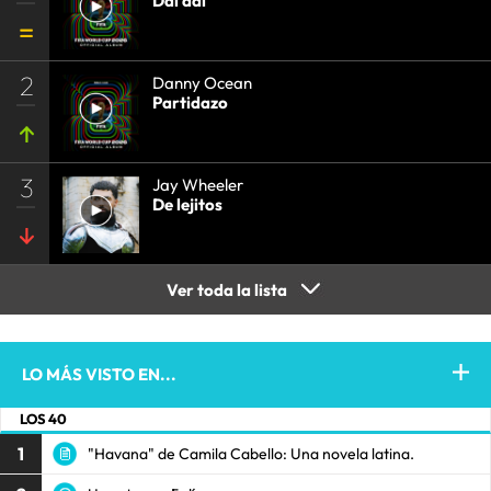
Dai dai
2
Danny Ocean
Partidazo
3
Jay Wheeler
De lejitos
Ver toda la lista
LO MÁS VISTO EN...
LOS 40
1
"Havana" de Camila Cabello: Una novela latina.