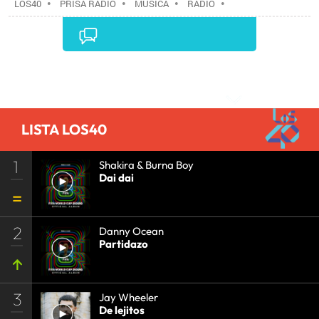
LOS40
•
PRISA RADIO
•
MÚSICA
•
RADIO
•
GRUPO PRISA
•
GRUPO COMUNICACIÓN
•
MEDIOS
COMUNICACIÓN
•
COMUNICACIÓN
•
Comentarios
LISTA LOS40
1
Shakira & Burna Boy
Dai dai
2
Danny Ocean
Partidazo
3
Jay Wheeler
De lejitos