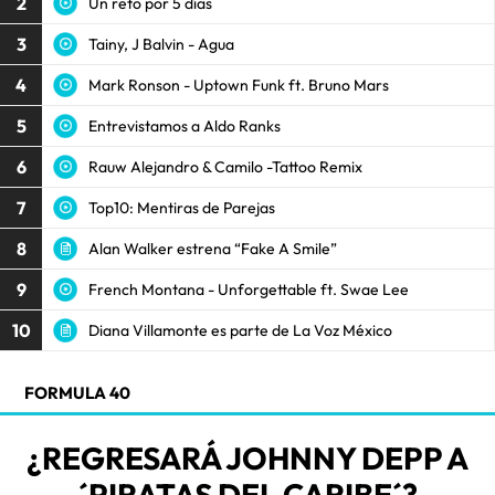
2
Un reto por 5 días
3
Tainy, J Balvin - Agua
4
Mark Ronson - Uptown Funk ft. Bruno Mars
5
Entrevistamos a Aldo Ranks
6
Rauw Alejandro & Camilo -Tattoo Remix
7
Top10: Mentiras de Parejas
8
Alan Walker estrena “Fake A Smile”
9
French Montana - Unforgettable ft. Swae Lee
10
Diana Villamonte es parte de La Voz México
FORMULA 40
¿REGRESARÁ JOHNNY DEPP A
´PIRATAS DEL CARIBE´?