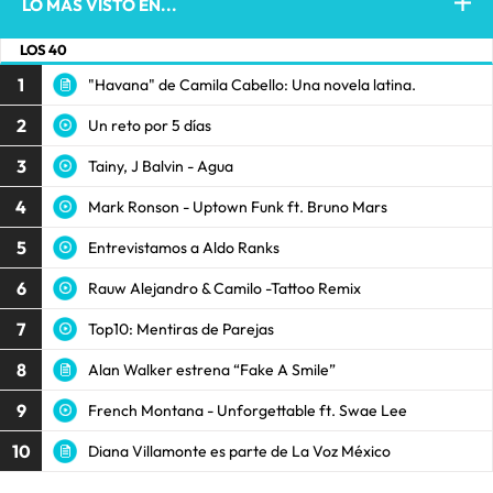
LO MÁS VISTO EN...
LOS 40
1
"Havana" de Camila Cabello: Una novela latina.
2
Un reto por 5 días
3
Tainy, J Balvin - Agua
4
Mark Ronson - Uptown Funk ft. Bruno Mars
5
Entrevistamos a Aldo Ranks
6
Rauw Alejandro & Camilo -Tattoo Remix
7
Top10: Mentiras de Parejas
8
Alan Walker estrena “Fake A Smile”
9
French Montana - Unforgettable ft. Swae Lee
10
Diana Villamonte es parte de La Voz México