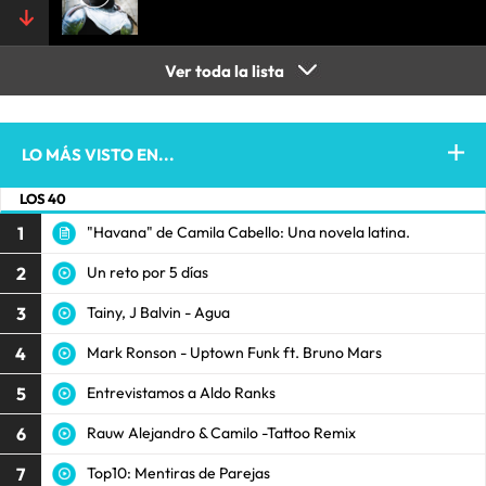
Ver toda la lista
LO MÁS VISTO EN...
LOS 40
1
"Havana" de Camila Cabello: Una novela latina.
2
Un reto por 5 días
3
Tainy, J Balvin - Agua
4
Mark Ronson - Uptown Funk ft. Bruno Mars
5
Entrevistamos a Aldo Ranks
6
Rauw Alejandro & Camilo -Tattoo Remix
7
Top10: Mentiras de Parejas