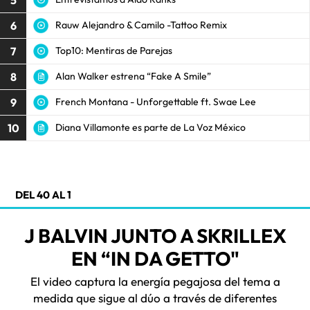
6
Rauw Alejandro & Camilo -Tattoo Remix
7
Top10: Mentiras de Parejas
8
Alan Walker estrena “Fake A Smile”
9
French Montana - Unforgettable ft. Swae Lee
10
Diana Villamonte es parte de La Voz México
DEL 40 AL 1
J BALVIN JUNTO A SKRILLEX
EN “IN DA GETTO"
El video captura la energía pegajosa del tema a
medida que sigue al dúo a través de diferentes