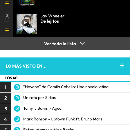
3
Jay Wheeler
De lejitos
Ver toda la lista
LO MÁS VISTO EN...
LOS 40
1
"Havana" de Camila Cabello: Una novela latina.
2
Un reto por 5 días
3
Tainy, J Balvin - Agua
4
Mark Ronson - Uptown Funk ft. Bruno Mars
5
Entrevistamos a Aldo Ranks