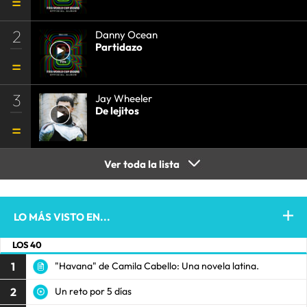
2
Danny Ocean
Partidazo
3
Jay Wheeler
De lejitos
Ver toda la lista
LO MÁS VISTO EN...
LOS 40
1
"Havana" de Camila Cabello: Una novela latina.
2
Un reto por 5 días