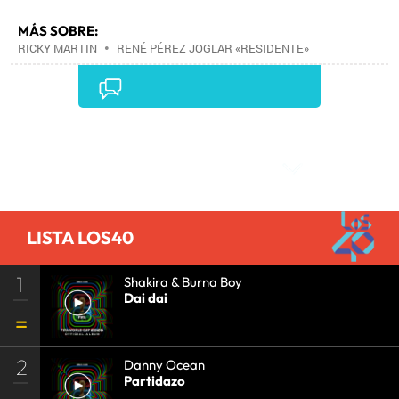
MÁS SOBRE:
RICKY MARTIN
•
RENÉ PÉREZ JOGLAR «RESIDENTE»
•
RUBÉN BLADES
•
BAD BUNNY
•
Comentarios
LISTA LOS40
1
Shakira & Burna Boy
Dai dai
2
Danny Ocean
Partidazo