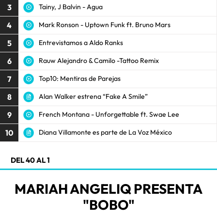
3
Tainy, J Balvin - Agua
4
Mark Ronson - Uptown Funk ft. Bruno Mars
5
Entrevistamos a Aldo Ranks
6
Rauw Alejandro & Camilo -Tattoo Remix
7
Top10: Mentiras de Parejas
8
Alan Walker estrena “Fake A Smile”
9
French Montana - Unforgettable ft. Swae Lee
10
Diana Villamonte es parte de La Voz México
DEL 40 AL 1
MARIAH ANGELIQ PRESENTA
"BOBO"