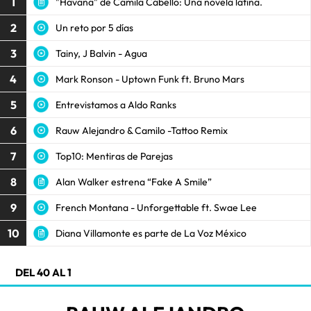
1
"Havana" de Camila Cabello: Una novela latina.
2
Un reto por 5 días
3
Tainy, J Balvin - Agua
4
Mark Ronson - Uptown Funk ft. Bruno Mars
5
Entrevistamos a Aldo Ranks
6
Rauw Alejandro & Camilo -Tattoo Remix
7
Top10: Mentiras de Parejas
8
Alan Walker estrena “Fake A Smile”
9
French Montana - Unforgettable ft. Swae Lee
10
Diana Villamonte es parte de La Voz México
DEL 40 AL 1