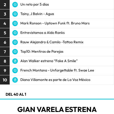
2
Un reto por 5 días
3
Tainy, J Balvin - Agua
4
Mark Ronson - Uptown Funk ft. Bruno Mars
5
Entrevistamos a Aldo Ranks
6
Rauw Alejandro & Camilo -Tattoo Remix
7
Top10: Mentiras de Parejas
8
Alan Walker estrena “Fake A Smile”
9
French Montana - Unforgettable ft. Swae Lee
10
Diana Villamonte es parte de La Voz México
DEL 40 AL 1
GIAN VARELA ESTRENA