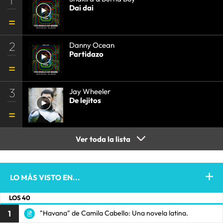
Dai dai
2
Danny Ocean
Partidazo
3
Jay Wheeler
De lejitos
Ver toda la lista
LO MÁS VISTO EN...
LOS 40
1
"Havana" de Camila Cabello: Una novela latina.