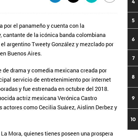
4
5
 por el panameño y cuenta con la
, cantante de la icónica banda colombiana
6
r el argentino Tweety González y mezclado por
 en Buenos Aires.
7
rie de drama y comedia mexicana creada por
8
cipal servicio de entretenimiento por internet
oradas y fue estrenada en octubre del 2018.
nocida actriz mexicana Verónica Castro
9
actores como Cecilia Suárez, Aislinn Derbez y
10
e La Mora, quienes tienes poseen una prospera