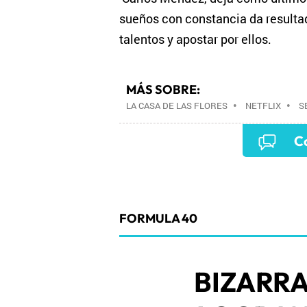
sueños con constancia da resultado
talentos y apostar por ellos.
MÁS SOBRE:
LA CASA DE LAS FLORES
•
NETFLIX
•
S
PLATAFORMAS DIGITALES
•
GÉNEROS SE
Co
PROGRAMA TELEVISIÓN
•
EMPRESAS
MEDIOS COMUNICACIÓN
•
ECONOMÍA
COMUNICACIÓN
•
FORMULA 40
BIZARR