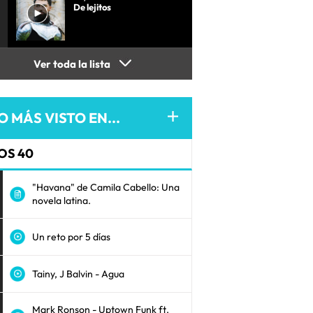
De lejitos
Ver toda la lista
O MÁS VISTO EN...
OS 40
"Havana" de Camila Cabello: Una
novela latina.
Un reto por 5 días
Tainy, J Balvin - Agua
Mark Ronson - Uptown Funk ft.