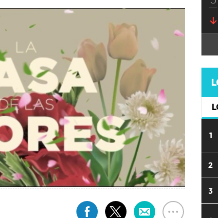
L
L
1
2
3