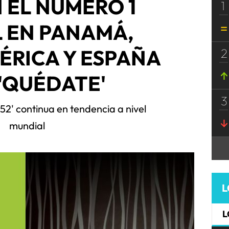
 EL NÚMERO 1
1
 EN PANAMÁ,
ÉRICA Y ESPAÑA
2
'QUÉDATE'
3
 52' continua en tendencia a nivel
mundial
L
L