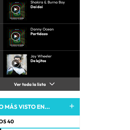
Shakira & Burna Boy
Dai dai
Danny Ocean
Partidazo
Jay Wheeler
De lejitos
Ver toda la lista
O MÁS VISTO EN...
OS 40