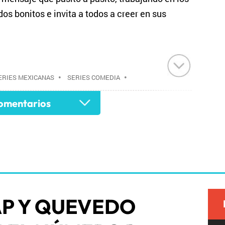
s bonitos e invita a todos a creer en sus
ERIES MEXICANAS
•
SERIES COMEDIA
•
RIES
•
TELEVISIÓN IP
•
SERIES TELEVISIÓN
•
mentarios
•
PROGRAMACIÓN
•
TELEVISIÓN
•
INTERNET
•
•
TELECOMUNICACIONES
•
COMUNICACIONES
•
AP Y QUEVEDO