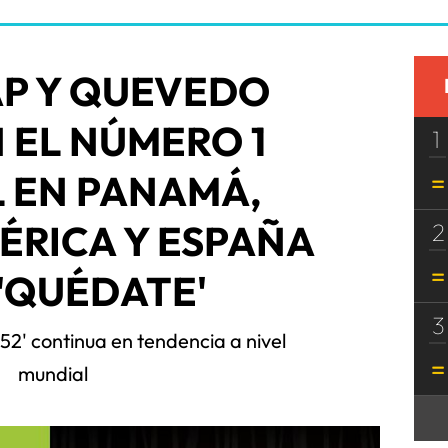
AP Y QUEVEDO
 EL NÚMERO 1
1
 EN PANAMÁ,
ÉRICA Y ESPAÑA
2
'QUÉDATE'
3
 52' continua en tendencia a nivel
mundial