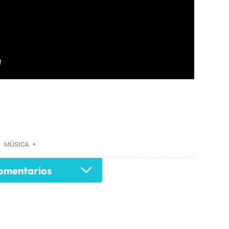
•
MÚSICA
•
mentarios