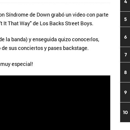
4
on Síndrome de Down grabó un video con parte
5
 It That Way" de Los Backs Street Boys.
6
de la banda) y enseguida quizo conocerlos,
de sus conciertos y pases backstage.
7
 muy especial!
8
9
10