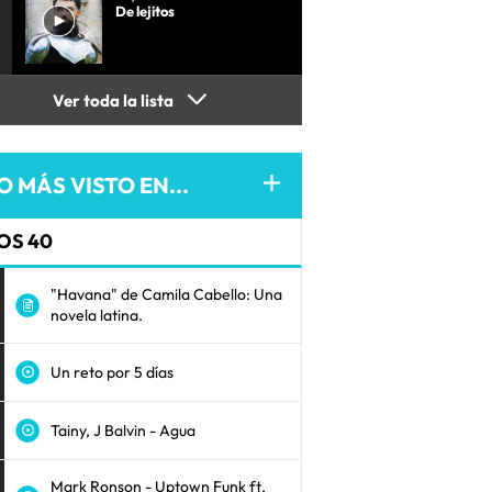
De lejitos
Ver toda la lista
O MÁS VISTO EN...
OS 40
"Havana" de Camila Cabello: Una
novela latina.
Un reto por 5 días
Tainy, J Balvin - Agua
Mark Ronson - Uptown Funk ft.