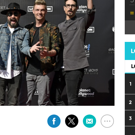
L
L
1
2
3