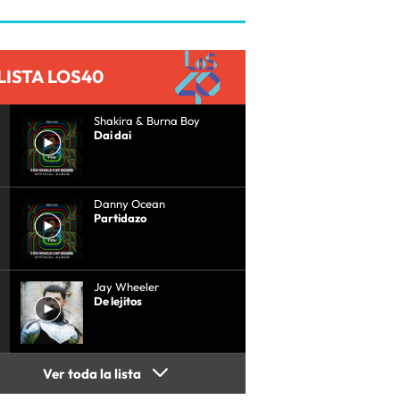
LISTA LOS40
Shakira & Burna Boy
Dai dai
Danny Ocean
Partidazo
Jay Wheeler
De lejitos
Ver toda la lista