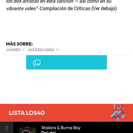
los dos artistas en esta canción — así como en su
vibrante video”-
Compilación de Críticas (Ver debajo)
MÁS SOBRE:
JUANES
•
ALESSIA CARA
•
Comentarios
LISTA LOS40
1
Shakira & Burna Boy
Dai dai