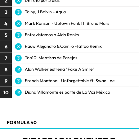
2
Un reto por 5 días
3
Tainy, J Balvin - Agua
4
Mark Ronson - Uptown Funk ft. Bruno Mars
5
Entrevistamos a Aldo Ranks
6
Rauw Alejandro & Camilo -Tattoo Remix
7
Top10: Mentiras de Parejas
8
Alan Walker estrena “Fake A Smile”
9
French Montana - Unforgettable ft. Swae Lee
10
Diana Villamonte es parte de La Voz México
FORMULA 40