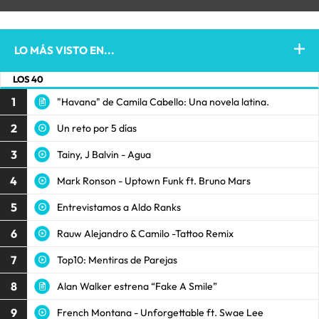
LO MÁS VISTO EN...
LOS 40
1
"Havana" de Camila Cabello: Una novela latina.
2
Un reto por 5 días
3
Tainy, J Balvin - Agua
4
Mark Ronson - Uptown Funk ft. Bruno Mars
5
Entrevistamos a Aldo Ranks
6
Rauw Alejandro & Camilo -Tattoo Remix
7
Top10: Mentiras de Parejas
8
Alan Walker estrena “Fake A Smile”
9
French Montana - Unforgettable ft. Swae Lee