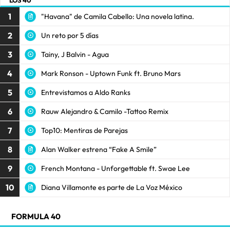
LOS 40
1
"Havana" de Camila Cabello: Una novela latina.
2
Un reto por 5 días
3
Tainy, J Balvin - Agua
4
Mark Ronson - Uptown Funk ft. Bruno Mars
5
Entrevistamos a Aldo Ranks
6
Rauw Alejandro & Camilo -Tattoo Remix
7
Top10: Mentiras de Parejas
8
Alan Walker estrena “Fake A Smile”
9
French Montana - Unforgettable ft. Swae Lee
10
Diana Villamonte es parte de La Voz México
FORMULA 40