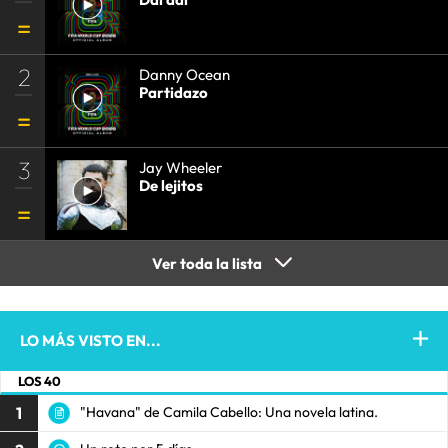
2
Danny Ocean
Partidazo
3
Jay Wheeler
De lejitos
Ver toda la lista
LO MÁS VISTO EN...
LOS 40
1
"Havana" de Camila Cabello: Una novela latina.