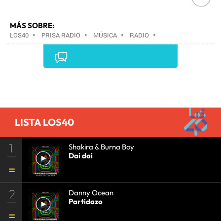
MÁS SOBRE:
LOS40
•
PRISA RADIO
•
MÚSICA
•
RADIO
•
GRUPO PRISA
•
GRUPO COMUNICACIÓN
•
MEDIOS
COMUNICACIÓN
•
COMUNICACIÓN
•
Comentarios
LISTA LOS40
1
Shakira & Burna Boy
Dai dai
2
Danny Ocean
Partidazo