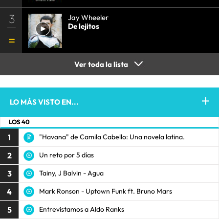
3
Jay Wheeler
De lejitos
Ver toda la lista
LO MÁS VISTO EN...
LOS 40
1
"Havana" de Camila Cabello: Una novela latina.
2
Un reto por 5 días
3
Tainy, J Balvin - Agua
4
Mark Ronson - Uptown Funk ft. Bruno Mars
5
Entrevistamos a Aldo Ranks