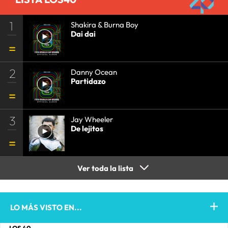
1
Shakira & Burna Boy
Dai dai
2
Danny Ocean
Partidazo
3
Jay Wheeler
De lejitos
Ver toda la lista
LO MÁS VISTO EN...