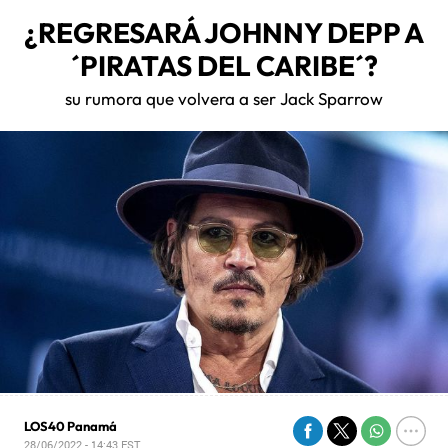
¿REGRESARÁ JOHNNY DEPP A
´PIRATAS DEL CARIBE´?
su rumora que volvera a ser Jack Sparrow
LOS40 Panamá
28/06/2022 - 14:43
EST