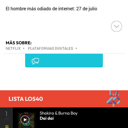
El hombre más odiado de internet: 27 de julio
MÁS SOBRE:
NETFLIX
•
PLATAFORMAS DIGITALES
•
TELEVISIÓN IP
•
TELEVISIÓN
•
INTERNET
•
EMPRESAS
•
ECONOMÍA
•
TELECOMUNICACIONES
•
MEDIOS COMUNICACIÓN
•
COMUNICACIONES
•
COMUNICACIÓN
•
Comentarios
LISTA LOS40
1
Shakira & Burna Boy
Dai dai