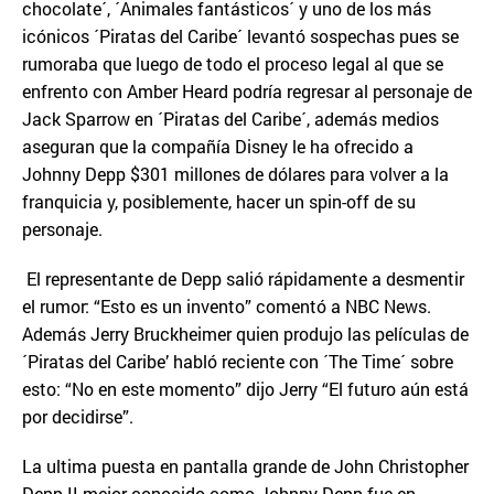
chocolate´, ´Animales fantásticos´ y uno de los más
icónicos ´Piratas del Caribe´ levantó sospechas pues se
rumoraba que luego de todo el proceso legal al que se
enfrento con Amber Heard podría regresar al personaje de
Jack Sparrow en ´Piratas del Caribe´, además medios
aseguran que la compañía Disney le ha ofrecido a
Johnny Depp $301 millones de dólares para volver a la
franquicia y, posiblemente, hacer un spin-off de su
personaje.
El representante de Depp salió rápidamente a desmentir
el rumor: “Esto es un invento” comentó a NBC News.
Además Jerry Bruckheimer quien produjo las películas de
´Piratas del Caribe’ habló reciente con ´The Time´ sobre
esto: “No en este momento” dijo Jerry “El futuro aún está
por decidirse”.
La ultima puesta en pantalla grande de John Christopher
Depp II mejor conocido como Johnny Depp fue en