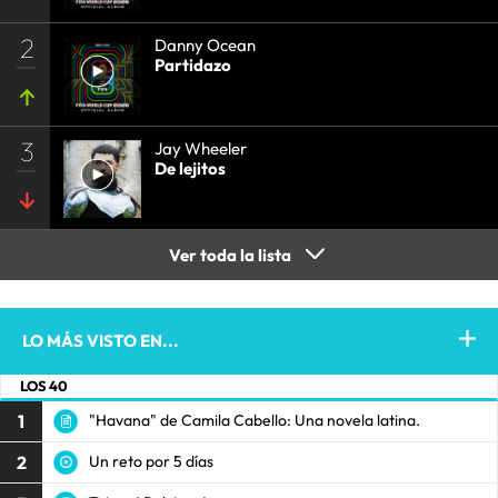
2
Danny Ocean
Partidazo
3
Jay Wheeler
De lejitos
Ver toda la lista
LO MÁS VISTO EN...
LOS 40
1
"Havana" de Camila Cabello: Una novela latina.
2
Un reto por 5 días