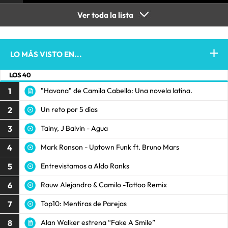
Ver toda la lista
LO MÁS VISTO EN...
LOS 40
1
"Havana" de Camila Cabello: Una novela latina.
2
Un reto por 5 días
3
Tainy, J Balvin - Agua
4
Mark Ronson - Uptown Funk ft. Bruno Mars
5
Entrevistamos a Aldo Ranks
6
Rauw Alejandro & Camilo -Tattoo Remix
7
Top10: Mentiras de Parejas
8
Alan Walker estrena “Fake A Smile”