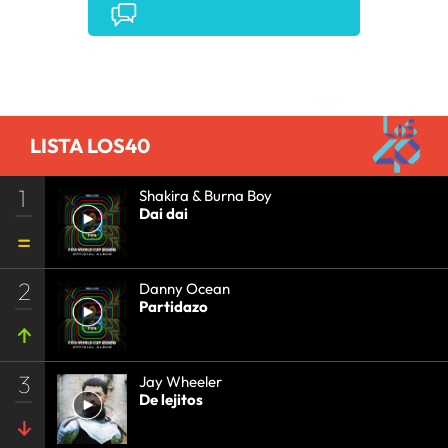
COMUNICACIÓN
•
COMUNICACIÓN
•
Comentarios
LISTA LOS40
1
Shakira & Burna Boy
Dai dai
2
Danny Ocean
Partidazo
3
Jay Wheeler
De lejitos