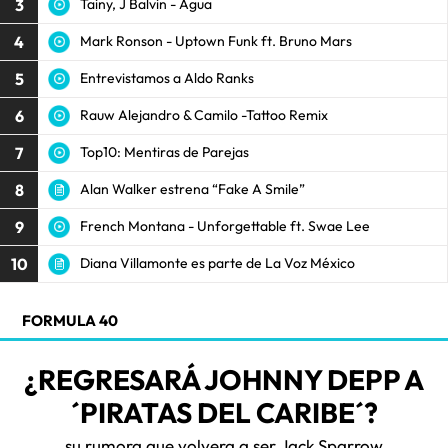
3
Tainy, J Balvin - Agua
4
Mark Ronson - Uptown Funk ft. Bruno Mars
5
Entrevistamos a Aldo Ranks
6
Rauw Alejandro & Camilo -Tattoo Remix
7
Top10: Mentiras de Parejas
8
Alan Walker estrena “Fake A Smile”
9
French Montana - Unforgettable ft. Swae Lee
10
Diana Villamonte es parte de La Voz México
FORMULA 40
¿REGRESARÁ JOHNNY DEPP A
´PIRATAS DEL CARIBE´?
su rumora que volvera a ser Jack Sparrow