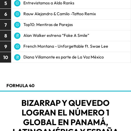
5
Entrevistamos a Aldo Ranks
6
Rauw Alejandro & Camilo -Tattoo Remix
7
Top10: Mentiras de Parejas
8
Alan Walker estrena “Fake A Smile”
9
French Montana - Unforgettable ft. Swae Lee
10
Diana Villamonte es parte de La Voz México
FORMULA 40
BIZARRAP Y QUEVEDO
LOGRAN EL NÚMERO 1
GLOBAL EN PANAMÁ,