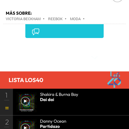
MÁS SOBRE:
VICTORIA BECKHAM
•
REEBOK
•
MODA
•
EMPRESAS
•
CONFECCIÓN
•
ECONOMÍA
•
INDUSTRIA
•
Comentarios
LISTA LOS40
1
Shakira & Burna Boy
Dai dai
2
Danny Ocean
Partidazo