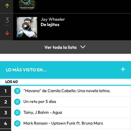
3
Jay Wheeler
De lejitos
Ver toda la lista
LO MÁS VISTO EN...
LOS 40
1
"Havana" de Camila Cabello: Una novela latina.
2
Un reto por 5 días
3
Tainy, J Balvin - Agua
4
Mark Ronson - Uptown Funk ft. Bruno Mars