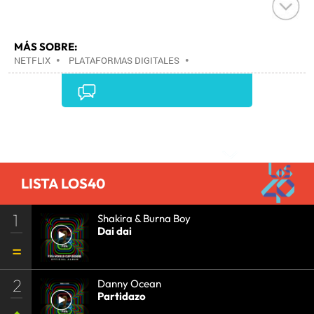
MÁS SOBRE:
NETFLIX
•
PLATAFORMAS DIGITALES
•
TELEVISIÓN IP
•
TELEVISIÓN
•
INTERNET
•
EMPRESAS
•
ECONOMÍA
•
TELECOMUNICACIONES
•
MEDIOS COMUNICACIÓN
•
COMUNICACIONES
•
COMUNICACIÓN
•
Comentarios
LISTA LOS40
1
Shakira & Burna Boy
Dai dai
2
Danny Ocean
Partidazo