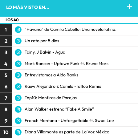
LO MÁS VISTO EN...
LOS 40
1
"Havana" de Camila Cabello: Una novela latina.
2
Un reto por 5 días
3
Tainy, J Balvin - Agua
4
Mark Ronson - Uptown Funk ft. Bruno Mars
5
Entrevistamos a Aldo Ranks
6
Rauw Alejandro & Camilo -Tattoo Remix
7
Top10: Mentiras de Parejas
8
Alan Walker estrena “Fake A Smile”
9
French Montana - Unforgettable ft. Swae Lee
10
Diana Villamonte es parte de La Voz México