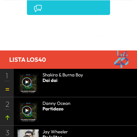
COLOMBIA
•
SUDAMÉRICA
•
LATINOAMÉRICA
•
AMÉRICA
•
MEDIOS COMUNICACIÓN
•
COMUNICACIÓN
•
Comentarios
LISTA LOS40
1
Shakira & Burna Boy
Dai dai
2
Danny Ocean
Partidazo
3
Jay Wheeler