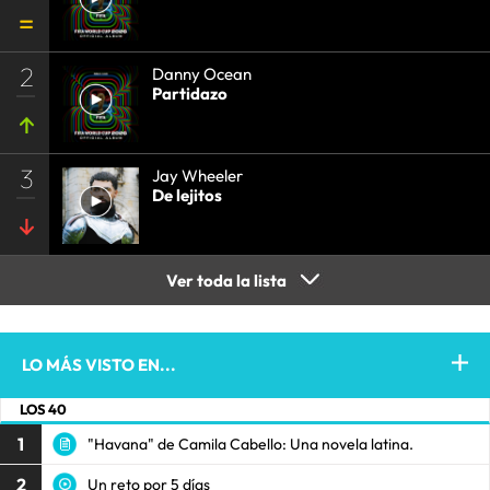
2
Danny Ocean
Partidazo
3
Jay Wheeler
De lejitos
Ver toda la lista
LO MÁS VISTO EN...
LOS 40
1
"Havana" de Camila Cabello: Una novela latina.
2
Un reto por 5 días