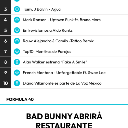
3
Tainy, J Balvin - Agua
4
Mark Ronson - Uptown Funk ft. Bruno Mars
5
Entrevistamos a Aldo Ranks
6
Rauw Alejandro & Camilo -Tattoo Remix
7
Top10: Mentiras de Parejas
8
Alan Walker estrena “Fake A Smile”
9
French Montana - Unforgettable ft. Swae Lee
10
Diana Villamonte es parte de La Voz México
FORMULA 40
BAD BUNNY ABRIRÁ
RESTAURANTE