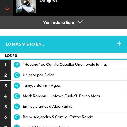
De lejitos
Ver toda la lista
LO MÁS VISTO EN...
LOS 40
1
"Havana" de Camila Cabello: Una novela latina.
2
Un reto por 5 días
3
Tainy, J Balvin - Agua
4
Mark Ronson - Uptown Funk ft. Bruno Mars
5
Entrevistamos a Aldo Ranks
6
Rauw Alejandro & Camilo -Tattoo Remix