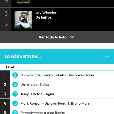
3
Jay Wheeler
De lejitos
Ver toda la lista
LO MÁS VISTO EN...
LOS 40
1
"Havana" de Camila Cabello: Una novela latina.
2
Un reto por 5 días
3
Tainy, J Balvin - Agua
4
Mark Ronson - Uptown Funk ft. Bruno Mars
5
Entrevistamos a Aldo Ranks