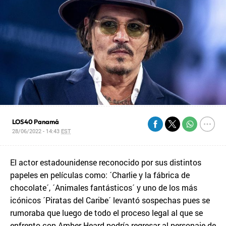
LOS40 Panamá
28/06/2022 - 14:43
EST
El actor estadounidense reconocido por sus distintos
papeles en películas como: ´Charlie y la fábrica de
chocolate´, ´Animales fantásticos´ y uno de los más
icónicos ´Piratas del Caribe´ levantó sospechas pues se
rumoraba que luego de todo el proceso legal al que se
enfrento con Amber Heard podría regresar al personaje de