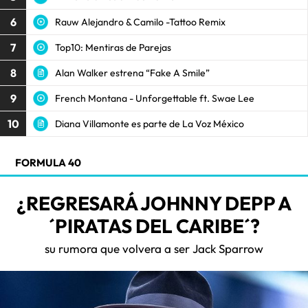
6
Rauw Alejandro & Camilo -Tattoo Remix
7
Top10: Mentiras de Parejas
8
Alan Walker estrena “Fake A Smile”
9
French Montana - Unforgettable ft. Swae Lee
10
Diana Villamonte es parte de La Voz México
FORMULA 40
¿REGRESARÁ JOHNNY DEPP A
´PIRATAS DEL CARIBE´?
su rumora que volvera a ser Jack Sparrow