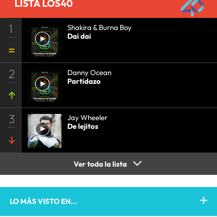
LISTA LOS40
1
Shakira & Burna Boy
Dai dai
2
Danny Ocean
Partidazo
3
Jay Wheeler
De lejitos
Ver toda la lista
LO MÁS VISTO EN...