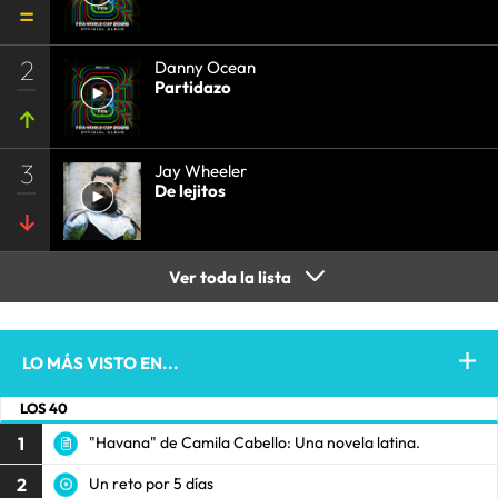
2
Danny Ocean
Partidazo
3
Jay Wheeler
De lejitos
Ver toda la lista
LO MÁS VISTO EN...
LOS 40
1
"Havana" de Camila Cabello: Una novela latina.
2
Un reto por 5 días