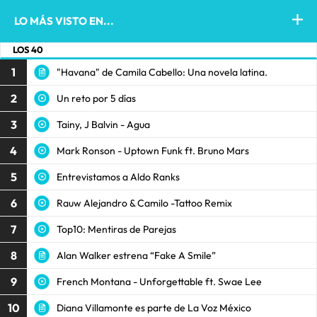
LO MÁS VISTO EN...
LOS 40
1
"Havana" de Camila Cabello: Una novela latina.
2
Un reto por 5 días
3
Tainy, J Balvin - Agua
4
Mark Ronson - Uptown Funk ft. Bruno Mars
5
Entrevistamos a Aldo Ranks
6
Rauw Alejandro & Camilo -Tattoo Remix
7
Top10: Mentiras de Parejas
8
Alan Walker estrena “Fake A Smile”
9
French Montana - Unforgettable ft. Swae Lee
10
Diana Villamonte es parte de La Voz México