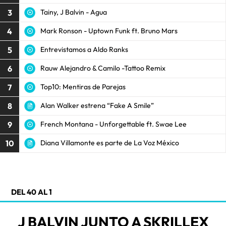
3
Tainy, J Balvin - Agua
4
Mark Ronson - Uptown Funk ft. Bruno Mars
5
Entrevistamos a Aldo Ranks
6
Rauw Alejandro & Camilo -Tattoo Remix
7
Top10: Mentiras de Parejas
8
Alan Walker estrena “Fake A Smile”
9
French Montana - Unforgettable ft. Swae Lee
10
Diana Villamonte es parte de La Voz México
DEL 40 AL 1
J BALVIN JUNTO A SKRILLEX