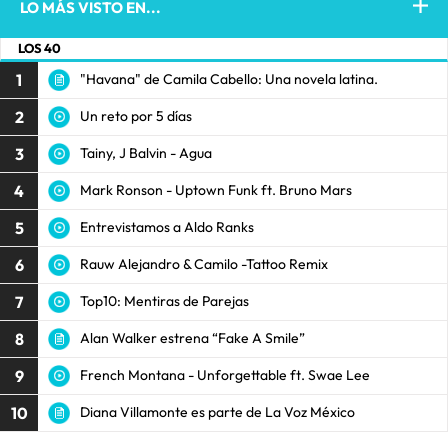
LO MÁS VISTO EN...
LOS 40
1
"Havana" de Camila Cabello: Una novela latina.
2
Un reto por 5 días
3
Tainy, J Balvin - Agua
4
Mark Ronson - Uptown Funk ft. Bruno Mars
5
Entrevistamos a Aldo Ranks
6
Rauw Alejandro & Camilo -Tattoo Remix
7
Top10: Mentiras de Parejas
8
Alan Walker estrena “Fake A Smile”
9
French Montana - Unforgettable ft. Swae Lee
10
Diana Villamonte es parte de La Voz México