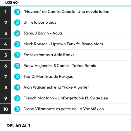
LOS 40
1
"Havana" de Camila Cabello: Una novela latina.
2
Un reto por 5 días
3
Tainy, J Balvin - Agua
4
Mark Ronson - Uptown Funk ft. Bruno Mars
5
Entrevistamos a Aldo Ranks
6
Rauw Alejandro & Camilo -Tattoo Remix
7
Top10: Mentiras de Parejas
8
Alan Walker estrena “Fake A Smile”
9
French Montana - Unforgettable ft. Swae Lee
10
Diana Villamonte es parte de La Voz México
DEL 40 AL 1