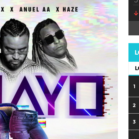
L
L
1
2
3