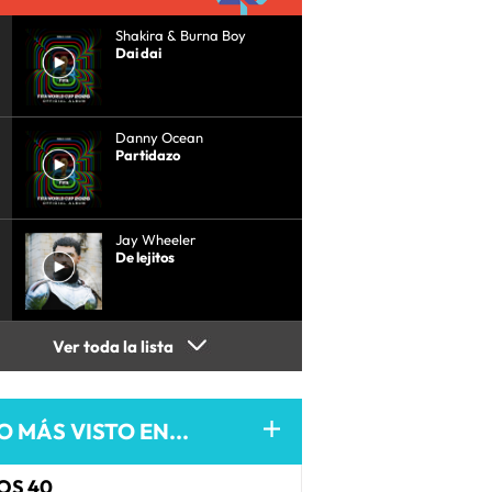
Shakira & Burna Boy
Dai dai
Danny Ocean
Partidazo
Jay Wheeler
De lejitos
Ver toda la lista
O MÁS VISTO EN...
OS 40