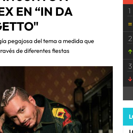
EX EN “IN DA
1
GETTO"
2
rgía pegajosa del tema a medida que
través de diferentes fiestas
3
L
L