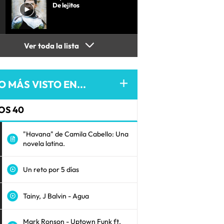
De lejitos
Ver toda la lista
O MÁS VISTO EN...
OS 40
"Havana" de Camila Cabello: Una
novela latina.
Un reto por 5 días
Tainy, J Balvin - Agua
Mark Ronson - Uptown Funk ft.