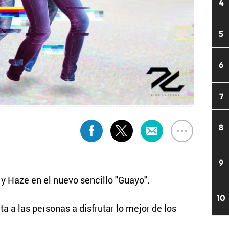
4
5
6
7
8
9
y Haze en el nuevo sencillo "Guayo".
10
a a las personas a disfrutar lo mejor de los