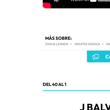
MÁS SOBRE:
ZION & LENNOX
•
GRUPOS MÚSICA
•
M
Co
DEL 40 AL 1
J BAL