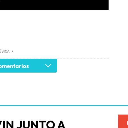
ÚSICA
•
mentarios
VIN JUNTO A