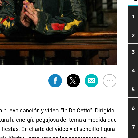
1
2
3
4
5
6
a nueva canción y video, "In Da Getto". Dirigido
ptura la energía pegajosa del tema a medida que
7
fiestas. En el arte del video y el sencillo figura