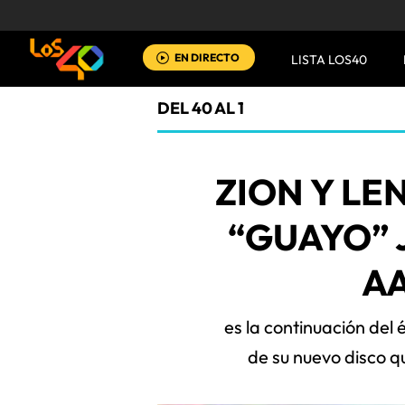
EN DIRECTO
LISTA LOS40
DEL 40 AL 1
ZION Y L
“GUAYO” 
AA
es la continuación del 
de su nuevo disco q