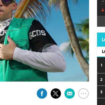
L
L
1
2
3