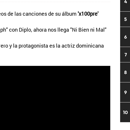
4
eos de las canciones de su álbum
'x100pre'
5
h" con Diplo, ahora nos llega "Ni Bien ni Mal"
6
rero y la protagonista es la actriz dominicana
7
8
9
10