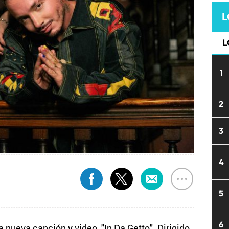
L
L
1
2
3
4
5
6
a nueva canción y video, "In Da Getto". Dirigido