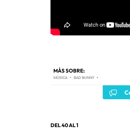
MÁS SOBRE:
MÚSICA
•
BAD BUNNY
•
Co
DEL 40 AL 1