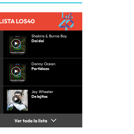
LISTA LOS40
Shakira & Burna Boy
Dai dai
Danny Ocean
Partidazo
Jay Wheeler
De lejitos
Ver toda la lista