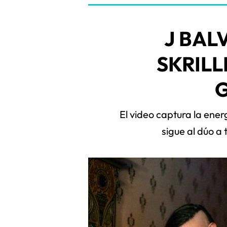
J BAL
SKRILL
El video captura la ene
sigue al dúo a 