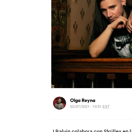
Olga Reyna
02/07/2021 - 10:51
EST
J Balvin colabora con Skrillex en l