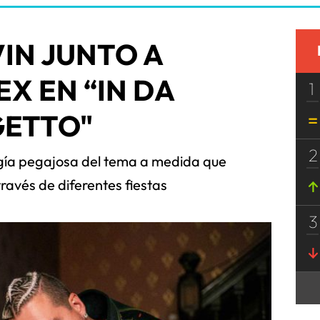
VIN JUNTO A
EX EN “IN DA
1
GETTO"
2
rgía pegajosa del tema a medida que
través de diferentes fiestas
3