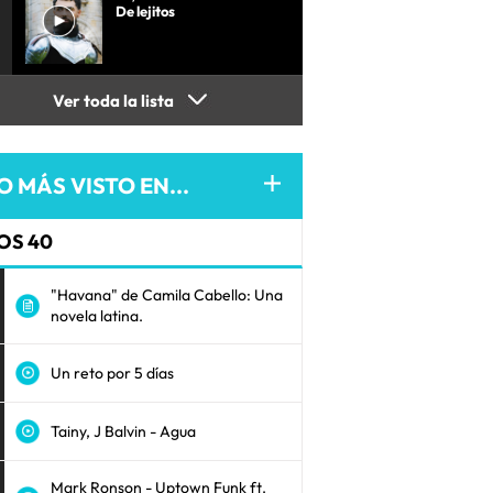
De lejitos
Ver toda la lista
O MÁS VISTO EN...
OS 40
"Havana" de Camila Cabello: Una
novela latina.
Un reto por 5 días
Tainy, J Balvin - Agua
Mark Ronson - Uptown Funk ft.