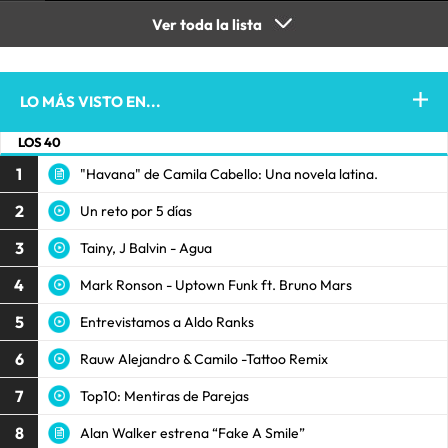
Ver toda la lista
LO MÁS VISTO EN...
LOS 40
1
"Havana" de Camila Cabello: Una novela latina.
2
Un reto por 5 días
3
Tainy, J Balvin - Agua
4
Mark Ronson - Uptown Funk ft. Bruno Mars
5
Entrevistamos a Aldo Ranks
6
Rauw Alejandro & Camilo -Tattoo Remix
7
Top10: Mentiras de Parejas
8
Alan Walker estrena “Fake A Smile”