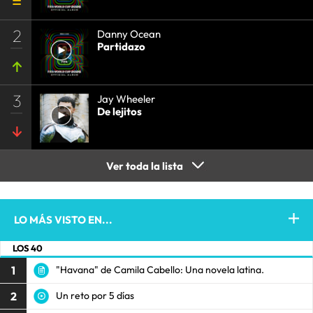
2
Danny Ocean
Partidazo
3
Jay Wheeler
De lejitos
Ver toda la lista
LO MÁS VISTO EN...
LOS 40
1
"Havana" de Camila Cabello: Una novela latina.
2
Un reto por 5 días