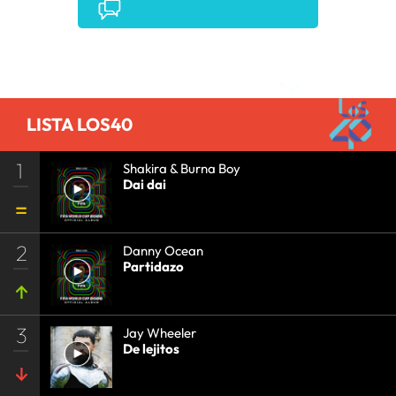
•
ECONOMÍA
•
TELECOMUNICACIONES
•
COMUNICACIONES
•
Comentarios
LISTA LOS40
1
Shakira & Burna Boy
Dai dai
2
Danny Ocean
Partidazo
3
Jay Wheeler
De lejitos