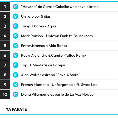
1
"Havana" de Camila Cabello: Una novela latina.
2
Un reto por 5 días
3
Tainy, J Balvin - Agua
4
Mark Ronson - Uptown Funk ft. Bruno Mars
5
Entrevistamos a Aldo Ranks
6
Rauw Alejandro & Camilo -Tattoo Remix
7
Top10: Mentiras de Parejas
8
Alan Walker estrena “Fake A Smile”
9
French Montana - Unforgettable ft. Swae Lee
10
Diana Villamonte es parte de La Voz México
YA PARATE