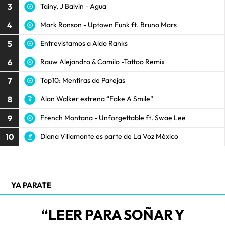
3
Tainy, J Balvin - Agua
4
Mark Ronson - Uptown Funk ft. Bruno Mars
5
Entrevistamos a Aldo Ranks
6
Rauw Alejandro & Camilo -Tattoo Remix
7
Top10: Mentiras de Parejas
8
Alan Walker estrena “Fake A Smile”
9
French Montana - Unforgettable ft. Swae Lee
10
Diana Villamonte es parte de La Voz México
YA PARATE
“LEER PARA SOÑAR Y