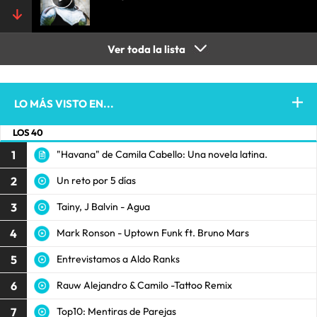
Ver toda la lista
LO MÁS VISTO EN...
LOS 40
1
"Havana" de Camila Cabello: Una novela latina.
2
Un reto por 5 días
3
Tainy, J Balvin - Agua
4
Mark Ronson - Uptown Funk ft. Bruno Mars
5
Entrevistamos a Aldo Ranks
6
Rauw Alejandro & Camilo -Tattoo Remix
7
Top10: Mentiras de Parejas