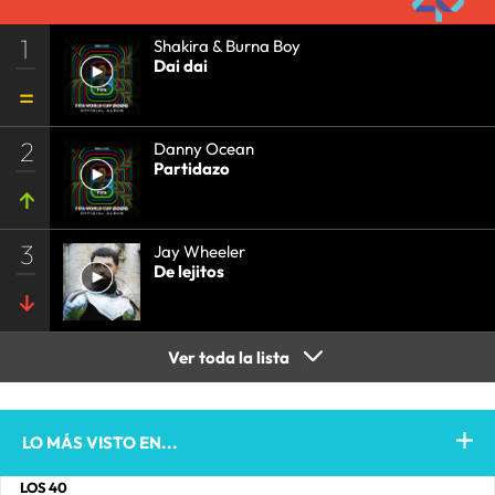
1
Shakira & Burna Boy
Dai dai
2
Danny Ocean
Partidazo
3
Jay Wheeler
De lejitos
Ver toda la lista
LO MÁS VISTO EN...
LOS 40