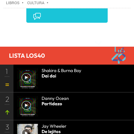
LIBROS
•
CULTURA
•
Comentarios
LISTA LOS40
1
Shakira & Burna Boy
Dai dai
2
Danny Ocean
Partidazo
3
Jay Wheeler
De lejitos