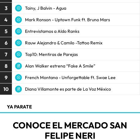
3
Tainy, J Balvin - Agua
4
Mark Ronson - Uptown Funk ft. Bruno Mars
5
Entrevistamos a Aldo Ranks
6
Rauw Alejandro & Camilo -Tattoo Remix
7
Top10: Mentiras de Parejas
8
Alan Walker estrena “Fake A Smile”
9
French Montana - Unforgettable ft. Swae Lee
10
Diana Villamonte es parte de La Voz México
YA PARATE
CONOCE EL MERCADO SAN
FELIPE NERI