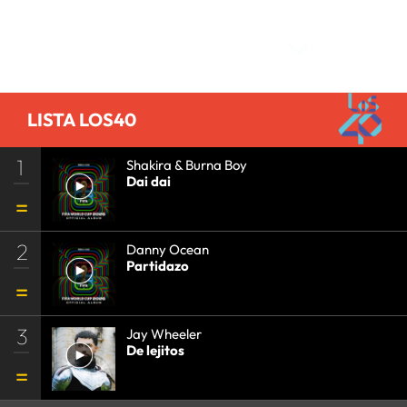
CULTURA
•
SOCIEDAD
•
Comentarios
LISTA LOS40
1
Shakira & Burna Boy
Dai dai
2
Danny Ocean
Partidazo
3
Jay Wheeler
De lejitos