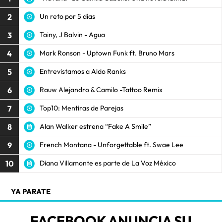
2
Un reto por 5 días
3
Tainy, J Balvin - Agua
4
Mark Ronson - Uptown Funk ft. Bruno Mars
5
Entrevistamos a Aldo Ranks
6
Rauw Alejandro & Camilo -Tattoo Remix
7
Top10: Mentiras de Parejas
8
Alan Walker estrena “Fake A Smile”
9
French Montana - Unforgettable ft. Swae Lee
10
Diana Villamonte es parte de La Voz México
YA PARATE
FACEBOOK ANUNCIA SU