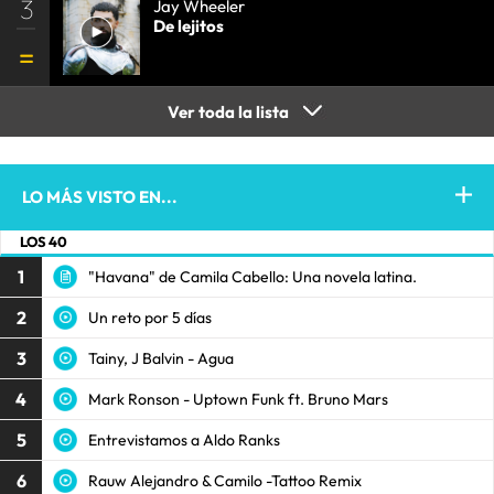
3
Jay Wheeler
De lejitos
Ver toda la lista
LO MÁS VISTO EN...
LOS 40
1
"Havana" de Camila Cabello: Una novela latina.
2
Un reto por 5 días
3
Tainy, J Balvin - Agua
4
Mark Ronson - Uptown Funk ft. Bruno Mars
5
Entrevistamos a Aldo Ranks
6
Rauw Alejandro & Camilo -Tattoo Remix