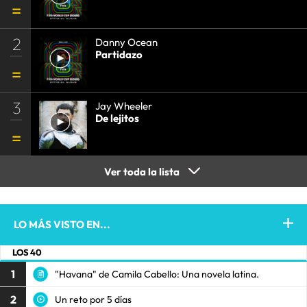
2
Danny Ocean
Partidazo
3
Jay Wheeler
De lejitos
Ver toda la lista
LO MÁS VISTO EN...
LOS 40
1
"Havana" de Camila Cabello: Una novela latina.
2
Un reto por 5 días