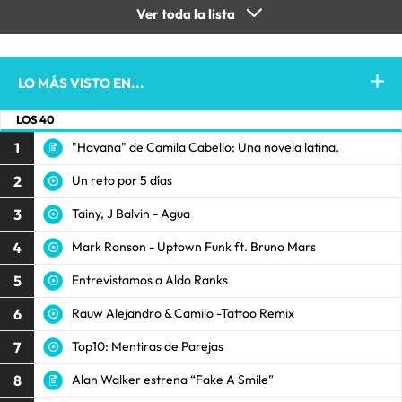
Ver toda la lista
LO MÁS VISTO EN...
LOS 40
1
"Havana" de Camila Cabello: Una novela latina.
2
Un reto por 5 días
3
Tainy, J Balvin - Agua
4
Mark Ronson - Uptown Funk ft. Bruno Mars
5
Entrevistamos a Aldo Ranks
6
Rauw Alejandro & Camilo -Tattoo Remix
7
Top10: Mentiras de Parejas
8
Alan Walker estrena “Fake A Smile”