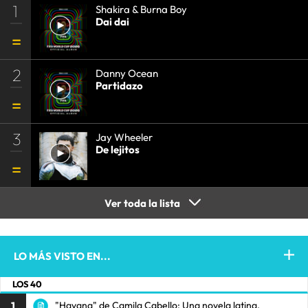
1
Shakira & Burna Boy
Dai dai
2
Danny Ocean
Partidazo
3
Jay Wheeler
De lejitos
Ver toda la lista
LO MÁS VISTO EN...
LOS 40
1
"Havana" de Camila Cabello: Una novela latina.