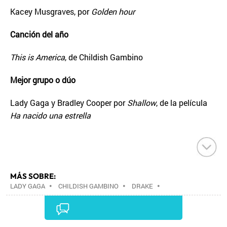
Kacey Musgraves, por
Golden hour
Canción del año
This is America
, de Childish Gambino
Mejor grupo o dúo
Lady Gaga y Bradley Cooper por
Shallow
, de la película
Ha nacido una estrella
MÁS SOBRE:
LADY GAGA
•
CHILDISH GAMBINO
•
DRAKE
•
MILEY CYRUS
•
PREMIOS GRAMMY
•
PREMIOS
MÚSICA
•
EVENTOS MUSICALES
•
AGENDA
CULTURAL
•
AGENDA
•
MÚSICA
•
EVENTOS
•