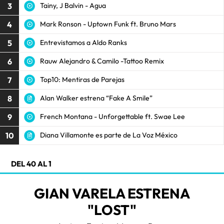
3
Tainy, J Balvin - Agua
4
Mark Ronson - Uptown Funk ft. Bruno Mars
5
Entrevistamos a Aldo Ranks
6
Rauw Alejandro & Camilo -Tattoo Remix
7
Top10: Mentiras de Parejas
8
Alan Walker estrena “Fake A Smile”
9
French Montana - Unforgettable ft. Swae Lee
10
Diana Villamonte es parte de La Voz México
DEL 40 AL 1
GIAN VARELA ESTRENA
"LOST"