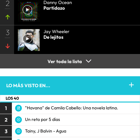
2
Danny Ocean
Partidazo
3
Jay Wheeler
De lejitos
Ver toda la lista
LO MÁS VISTO EN...
LOS 40
1
"Havana" de Camila Cabello: Una novela latina.
2
Un reto por 5 días
3
Tainy, J Balvin - Agua