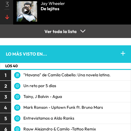
3
Jay Wheeler
De lejitos
Ver toda la lista
LO MÁS VISTO EN...
LOS 40
1
"Havana" de Camila Cabello: Una novela latina.
2
Un reto por 5 días
3
Tainy, J Balvin - Agua
4
Mark Ronson - Uptown Funk ft. Bruno Mars
5
Entrevistamos a Aldo Ranks
6
Rauw Alejandro & Camilo -Tattoo Remix