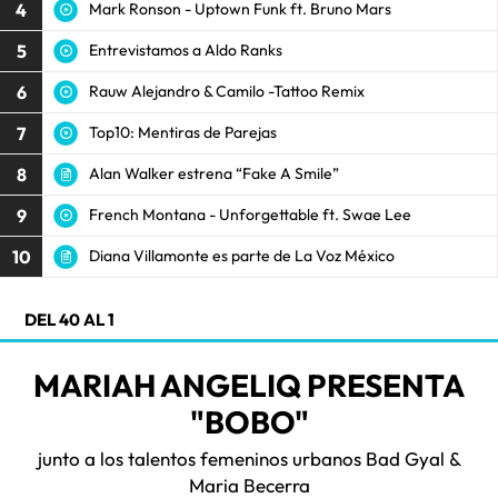
4
Mark Ronson - Uptown Funk ft. Bruno Mars
5
Entrevistamos a Aldo Ranks
6
Rauw Alejandro & Camilo -Tattoo Remix
7
Top10: Mentiras de Parejas
8
Alan Walker estrena “Fake A Smile”
9
French Montana - Unforgettable ft. Swae Lee
10
Diana Villamonte es parte de La Voz México
DEL 40 AL 1
MARIAH ANGELIQ PRESENTA
"BOBO"
junto a los talentos femeninos urbanos Bad Gyal &
Maria Becerra