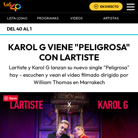
EN DIRECTO
LISTA LOS40
PROGRAMAS
VIDEOS
ARTISTAS
DEL 40 AL 1
KAROL G VIENE "PELIGROSA"
CON LARTISTE
Lartiste y Karol G lanzan su nuevo single "Peligrosa"
hoy - escuchen y vean el video filmado dirigido por
William Thomas en Marrakech
Save