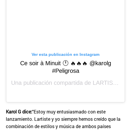
Ver esta publicación en Instagram
Ce soir à Minuit 🕛 🔥🔥🔥 @karolg
#Peligrosa
Una publicación compartida de
LARTISTE
(@th
Karol G dice:
"Estoy muy entusiasmado con este
lanzamiento. Lartiste y yo siempre hemos creído que la
combinación de estilos y música de ambos países