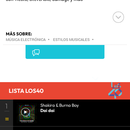
MÁS SOBRE:
MÚSICA ELECTRÓNICA
•
ESTILOS MUSICALES
•
MÚSICA
•
Comentarios
LISTA LOS40
1
Shakira & Burna Boy
Dai dai