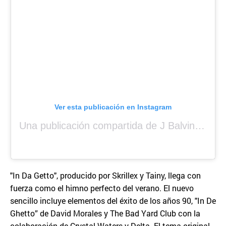
Ver esta publicación en Instagram
Una publicación compartida de J Balvin (@jbalvin)
"In Da Getto", producido por Skrillex y Tainy, llega con
fuerza como el himno perfecto del verano. El nuevo
sencillo incluye elementos del éxito de los años 90, "In De
Ghetto” de David Morales y The Bad Yard Club con la
colaboración de Crystal Waters y Delta. El tema original