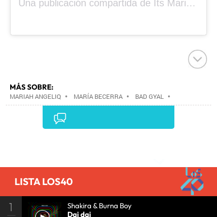
Una publicación compartida de Its Mariah Baby (@mariahangeliq)
MÁS SOBRE:
MARIAH ANGELIQ
•
MARÍA BECERRA
•
BAD GYAL
•
Comentarios
LISTA LOS40
1
Shakira & Burna Boy
Dai dai