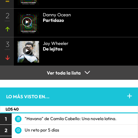
2
Danny Ocean
Partidazo
3
Jay Wheeler
De lejitos
Ver toda la lista
LO MÁS VISTO EN...
LOS 40
1
"Havana" de Camila Cabello: Una novela latina.
2
Un reto por 5 días