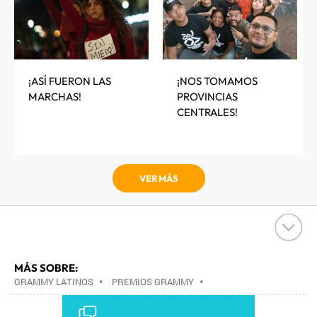
¡ASÍ FUERON LAS
¡NOS TOMAMOS
MARCHAS!
PROVINCIAS
CENTRALES!
VER MÁS
MÁS SOBRE:
GRAMMY LATINOS
•
PREMIOS GRAMMY
•
PREMIOS MÚSICA
•
EVENTOS MUSICALES
•
AGENDA CULTURAL
•
AGENDA
•
MÚSICA
•