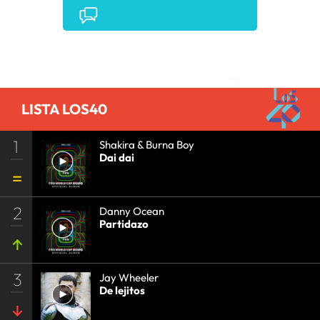
COMUNICACIÓN
•
COMUNICACIÓN
•
Comentarios
LISTA LOS40
1
Shakira & Burna Boy
Dai dai
2
Danny Ocean
Partidazo
3
Jay Wheeler
De lejitos