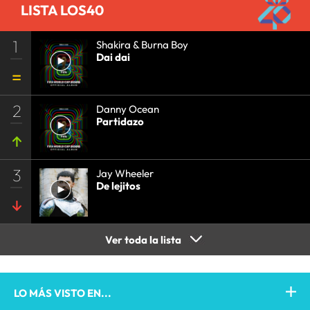
LISTA LOS40
1
Shakira & Burna Boy
Dai dai
2
Danny Ocean
Partidazo
3
Jay Wheeler
De lejitos
Ver toda la lista
LO MÁS VISTO EN...