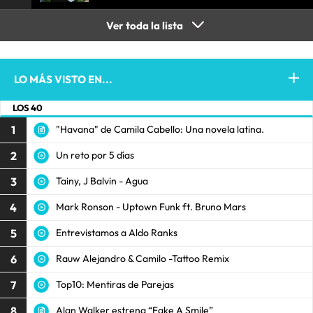
Ver toda la lista
LO MÁS VISTO EN...
LOS 40
1
"Havana" de Camila Cabello: Una novela latina.
2
Un reto por 5 días
3
Tainy, J Balvin - Agua
4
Mark Ronson - Uptown Funk ft. Bruno Mars
5
Entrevistamos a Aldo Ranks
6
Rauw Alejandro & Camilo -Tattoo Remix
7
Top10: Mentiras de Parejas
8
Alan Walker estrena “Fake A Smile”