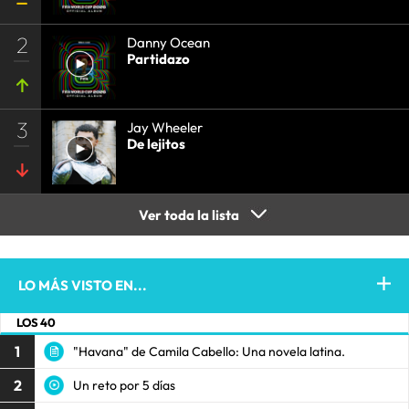
2
Danny Ocean
Partidazo
3
Jay Wheeler
De lejitos
Ver toda la lista
LO MÁS VISTO EN...
LOS 40
1
"Havana" de Camila Cabello: Una novela latina.
2
Un reto por 5 días