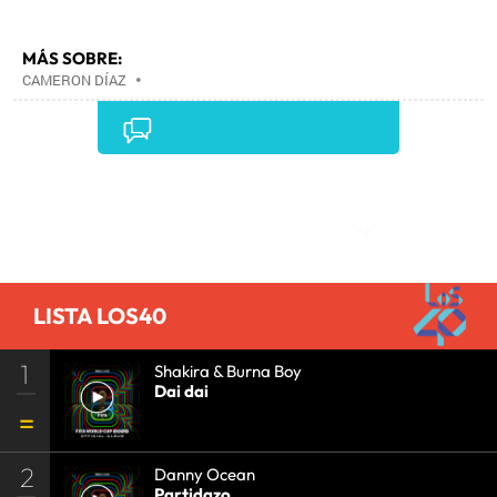
MÁS SOBRE:
CAMERON DÍAZ
•
Comentarios
LISTA LOS40
1
Shakira & Burna Boy
Dai dai
2
Danny Ocean
Partidazo