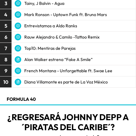
3
Tainy, J Balvin - Agua
4
Mark Ronson - Uptown Funk ft. Bruno Mars
5
Entrevistamos a Aldo Ranks
6
Rauw Alejandro & Camilo -Tattoo Remix
7
Top10: Mentiras de Parejas
8
Alan Walker estrena “Fake A Smile”
9
French Montana - Unforgettable ft. Swae Lee
10
Diana Villamonte es parte de La Voz México
FORMULA 40
¿REGRESARÁ JOHNNY DEPP A
´PIRATAS DEL CARIBE´?