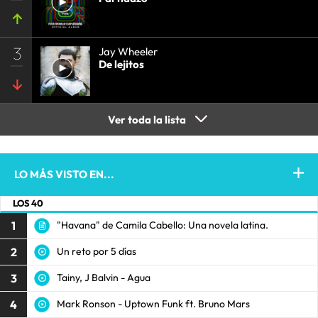
3
Jay Wheeler
De lejitos
Ver toda la lista
LO MÁS VISTO EN...
LOS 40
1
"Havana" de Camila Cabello: Una novela latina.
2
Un reto por 5 días
3
Tainy, J Balvin - Agua
4
Mark Ronson - Uptown Funk ft. Bruno Mars