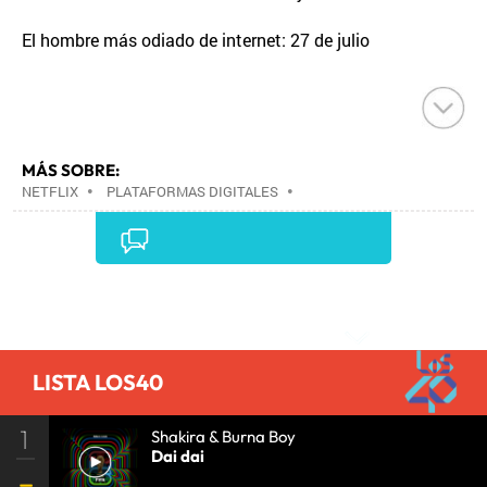
El hombre más odiado de internet: 27 de julio
MÁS SOBRE:
NETFLIX
•
PLATAFORMAS DIGITALES
•
TELEVISIÓN IP
•
TELEVISIÓN
•
INTERNET
•
EMPRESAS
•
ECONOMÍA
•
TELECOMUNICACIONES
•
MEDIOS COMUNICACIÓN
•
COMUNICACIONES
•
COMUNICACIÓN
•
Comentarios
LISTA LOS40
1
Shakira & Burna Boy
Dai dai