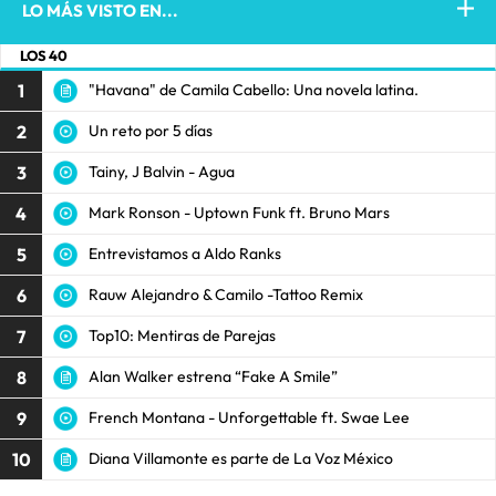
LO MÁS VISTO EN...
LOS 40
1
"Havana" de Camila Cabello: Una novela latina.
2
Un reto por 5 días
3
Tainy, J Balvin - Agua
4
Mark Ronson - Uptown Funk ft. Bruno Mars
5
Entrevistamos a Aldo Ranks
6
Rauw Alejandro & Camilo -Tattoo Remix
7
Top10: Mentiras de Parejas
8
Alan Walker estrena “Fake A Smile”
9
French Montana - Unforgettable ft. Swae Lee
10
Diana Villamonte es parte de La Voz México