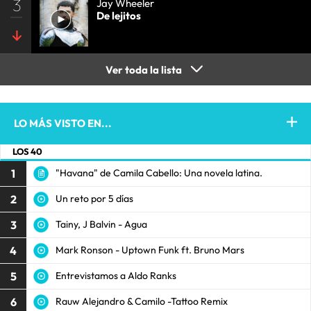
3
Jay Wheeler
De lejitos
Ver toda la lista
LO MÁS VISTO EN...
LOS 40
1
"Havana" de Camila Cabello: Una novela latina.
2
Un reto por 5 días
3
Tainy, J Balvin - Agua
4
Mark Ronson - Uptown Funk ft. Bruno Mars
5
Entrevistamos a Aldo Ranks
6
Rauw Alejandro & Camilo -Tattoo Remix