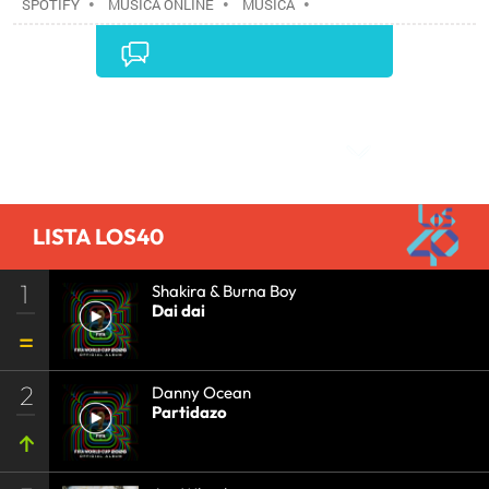
SPOTIFY
•
MÚSICA ONLINE
•
MÚSICA
•
EMPRESAS
•
INTERNET
•
ECONOMÍA
•
TELECOMUNICACIONES
•
COMUNICACIONES
•
Comentarios
LISTA LOS40
1
Shakira & Burna Boy
Dai dai
2
Danny Ocean
Partidazo