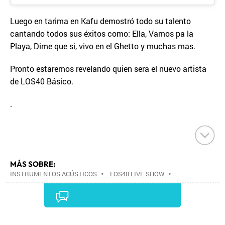
Luego en tarima en Kafu demostró todo su talento
cantando todos sus éxitos como: Ella, Vamos pa la
Playa, Dime que si, vivo en el Ghetto y muchas mas.
Pronto estaremos revelando quien sera el nuevo artista
de LOS40 Básico.
.
MÁS SOBRE:
INSTRUMENTOS ACÚSTICOS
•
LOS40 LIVE SHOW
•
CONCIERTOS
•
LOS40
•
EVENTOS MUSICALES
•
PRISA RADIO
•
AGENDA CULTURAL
•
RADIO
•
AGENDA
•
PRISA MEDIA
•
MÚSICA
•
GRUPO
PRISA
•
EVENTOS
•
CULTURA
•
GRUPO