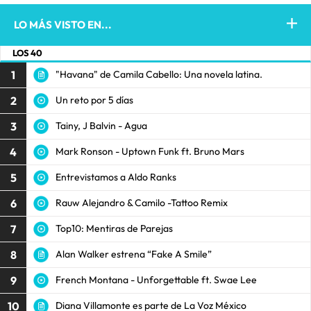
LO MÁS VISTO EN...
LOS 40
1
"Havana" de Camila Cabello: Una novela latina.
2
Un reto por 5 días
3
Tainy, J Balvin - Agua
4
Mark Ronson - Uptown Funk ft. Bruno Mars
5
Entrevistamos a Aldo Ranks
6
Rauw Alejandro & Camilo -Tattoo Remix
7
Top10: Mentiras de Parejas
8
Alan Walker estrena “Fake A Smile”
9
French Montana - Unforgettable ft. Swae Lee
10
Diana Villamonte es parte de La Voz México