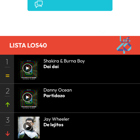
EVENTOS MUSICALES
•
PRISA RADIO
•
AGENDA
CULTURAL
•
RADIO
•
AGENDA
•
PRISA MEDIA
•
MÚSICA
•
GRUPO PRISA
•
EVENTOS
•
CULTURA
Comentarios
•
GRUPO COMUNICACIÓN
•
SOCIEDAD
•
MEDIOS
COMUNICACIÓN
•
COMUNICACIÓN
•
LISTA LOS40
1
Shakira & Burna Boy
Dai dai
2
Danny Ocean
Partidazo
3
Jay Wheeler
De lejitos