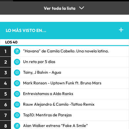
Ver toda la lista
LO MÁS VISTO EN...
LOS 40
1
"Havana" de Camila Cabello: Una novela latina.
2
Un reto por 5 días
3
Tainy, J Balvin - Agua
4
Mark Ronson - Uptown Funk ft. Bruno Mars
5
Entrevistamos a Aldo Ranks
6
Rauw Alejandro & Camilo -Tattoo Remix
7
Top10: Mentiras de Parejas
8
Alan Walker estrena “Fake A Smile”