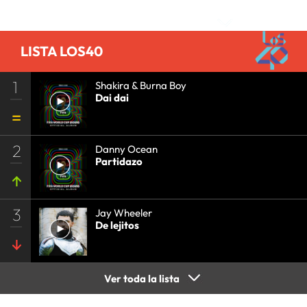
Comentarios
COMUNICACIÓN
•
SOCIEDAD
•
MEDIOS
COMUNICACIÓN
•
COMUNICACIÓN
•
LISTA LOS40
1
Shakira & Burna Boy
Dai dai
2
Danny Ocean
Partidazo
3
Jay Wheeler
De lejitos
Ver toda la lista