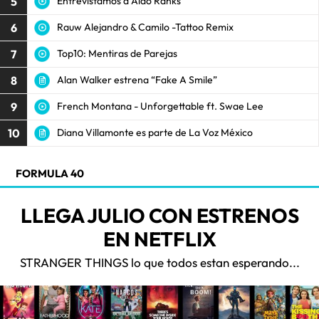
5
Entrevistamos a Aldo Ranks
6
Rauw Alejandro & Camilo -Tattoo Remix
7
Top10: Mentiras de Parejas
8
Alan Walker estrena “Fake A Smile”
9
French Montana - Unforgettable ft. Swae Lee
10
Diana Villamonte es parte de La Voz México
FORMULA 40
LLEGA JULIO CON ESTRENOS
EN NETFLIX
STRANGER THINGS lo que todos estan esperando...