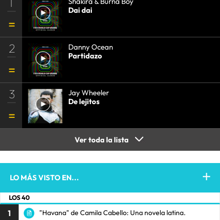
1
Shakira & Burna Boy
Dai dai
2
Danny Ocean
Partidazo
3
Jay Wheeler
De lejitos
Ver toda la lista
LO MÁS VISTO EN...
LOS 40
1
"Havana" de Camila Cabello: Una novela latina.