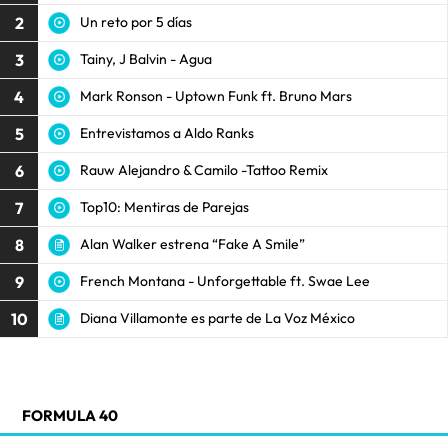
2
Un reto por 5 días
3
Tainy, J Balvin - Agua
4
Mark Ronson - Uptown Funk ft. Bruno Mars
5
Entrevistamos a Aldo Ranks
6
Rauw Alejandro & Camilo -Tattoo Remix
7
Top10: Mentiras de Parejas
8
Alan Walker estrena “Fake A Smile”
9
French Montana - Unforgettable ft. Swae Lee
10
Diana Villamonte es parte de La Voz México
FORMULA 40