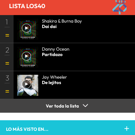
LISTA LOS40
1
Shakira & Burna Boy
Dai dai
2
Danny Ocean
Partidazo
3
Jay Wheeler
De lejitos
Ver toda la lista
LO MÁS VISTO EN...