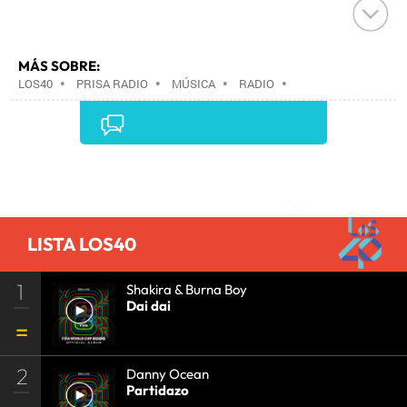
MÁS SOBRE:
LOS40
•
PRISA RADIO
•
MÚSICA
•
RADIO
•
GRUPO PRISA
•
GRUPO COMUNICACIÓN
•
MEDIOS
COMUNICACIÓN
•
COMUNICACIÓN
•
Comentarios
LISTA LOS40
1
Shakira & Burna Boy
Dai dai
2
Danny Ocean
Partidazo