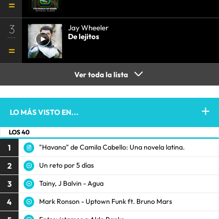
3
Jay Wheeler
De lejitos
Ver toda la lista
LO MÁS VISTO EN...
LOS 40
1
"Havana" de Camila Cabello: Una novela latina.
2
Un reto por 5 días
3
Tainy, J Balvin - Agua
4
Mark Ronson - Uptown Funk ft. Bruno Mars