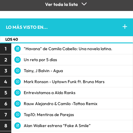
Ver toda la lista
LO MÁS VISTO EN...
LOS 40
1
"Havana" de Camila Cabello: Una novela latina.
2
Un reto por 5 días
3
Tainy, J Balvin - Agua
4
Mark Ronson - Uptown Funk ft. Bruno Mars
5
Entrevistamos a Aldo Ranks
6
Rauw Alejandro & Camilo -Tattoo Remix
7
Top10: Mentiras de Parejas
8
Alan Walker estrena “Fake A Smile”