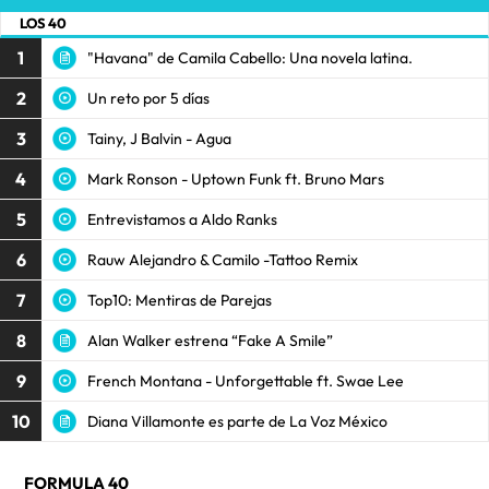
LOS 40
1
"Havana" de Camila Cabello: Una novela latina.
2
Un reto por 5 días
3
Tainy, J Balvin - Agua
4
Mark Ronson - Uptown Funk ft. Bruno Mars
5
Entrevistamos a Aldo Ranks
6
Rauw Alejandro & Camilo -Tattoo Remix
7
Top10: Mentiras de Parejas
8
Alan Walker estrena “Fake A Smile”
9
French Montana - Unforgettable ft. Swae Lee
10
Diana Villamonte es parte de La Voz México
FORMULA 40