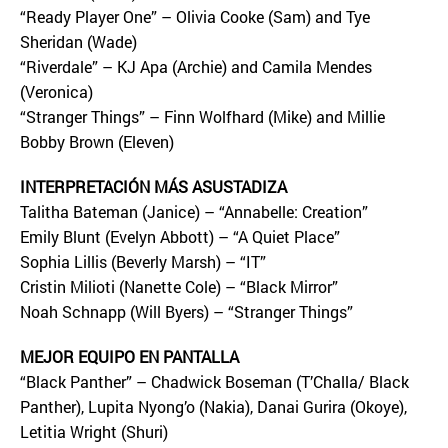
“Ready Player One” – Olivia Cooke (Sam) and Tye
Sheridan (Wade)
“Riverdale” – KJ Apa (Archie) and Camila Mendes
(Veronica)
“Stranger Things” – Finn Wolfhard (Mike) and Millie
Bobby Brown (Eleven)
INTERPRETACIÓN MÁS ASUSTADIZA
Talitha Bateman (Janice) – “Annabelle: Creation”
Emily Blunt (Evelyn Abbott) – “A Quiet Place”
Sophia Lillis (Beverly Marsh) – “IT”
Cristin Milioti (Nanette Cole) – “Black Mirror”
Noah Schnapp (Will Byers) – “Stranger Things”
MEJOR EQUIPO EN PANTALLA
“Black Panther” – Chadwick Boseman (T’Challa/ Black
Panther), Lupita Nyong’o (Nakia), Danai Gurira (Okoye),
Letitia Wright (Shuri)