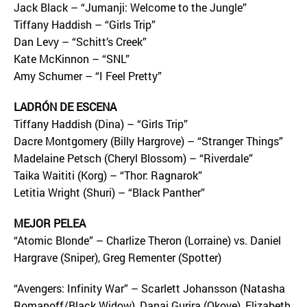
Jack Black – “Jumanji: Welcome to the Jungle”
Tiffany Haddish – “Girls Trip”
Dan Levy – “Schitt’s Creek”
Kate McKinnon – “SNL”
Amy Schumer – “I Feel Pretty”
LADRÓN DE ESCENA
Tiffany Haddish (Dina) – “Girls Trip”
Dacre Montgomery (Billy Hargrove) – “Stranger Things”
Madelaine Petsch (Cheryl Blossom) – “Riverdale”
Taika Waititi (Korg) – “Thor: Ragnarok”
Letitia Wright (Shuri) – “Black Panther”
MEJOR PELEA
“Atomic Blonde” – Charlize Theron (Lorraine) vs. Daniel
Hargrave (Sniper), Greg Rementer (Spotter)
“Avengers: Infinity War” – Scarlett Johansson (Natasha
Romanoff/Black Widow), Danai Gurira (Okoye), Elizabeth