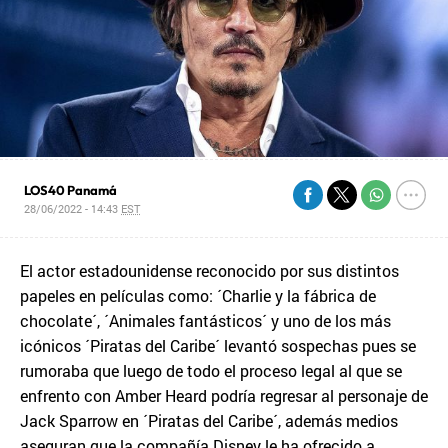
LOS40 Panamá
28/06/2022 - 14:43
EST
El actor estadounidense reconocido por sus distintos
papeles en películas como: ´Charlie y la fábrica de
chocolate´, ´Animales fantásticos´ y uno de los más
icónicos ´Piratas del Caribe´ levantó sospechas pues se
rumoraba que luego de todo el proceso legal al que se
enfrento con Amber Heard podría regresar al personaje de
Jack Sparrow en ´Piratas del Caribe´, además medios
aseguran que la compañía Disney le ha ofrecido a