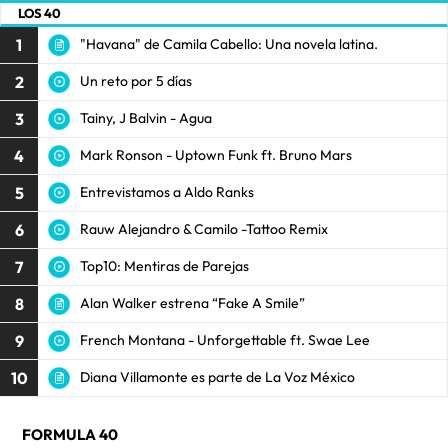
LOS 40
1
"Havana" de Camila Cabello: Una novela latina.
2
Un reto por 5 días
3
Tainy, J Balvin - Agua
4
Mark Ronson - Uptown Funk ft. Bruno Mars
5
Entrevistamos a Aldo Ranks
6
Rauw Alejandro & Camilo -Tattoo Remix
7
Top10: Mentiras de Parejas
8
Alan Walker estrena “Fake A Smile”
9
French Montana - Unforgettable ft. Swae Lee
10
Diana Villamonte es parte de La Voz México
FORMULA 40