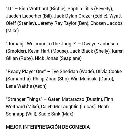
“IT” – Finn Wolfhard (Richie), Sophia Lillis (Beverly),
Jaeden Lieberher (Bill), Jack Dylan Grazer (Eddie), Wyatt
Oleff (Stanley), Jeremy Ray Taylor (Ben), Chosen Jacobs
(Mike)
“Jumanji: Welcome to the Jungle” – Dwayne Johnson
(Smolder), Kevin Hart (Mouse), Jack Black (Shelly), Karen
Gillan (Ruby), Nick Jonas (Seaplane)
“Ready Player One” – Tye Sheridan (Wade), Olivia Cooke
(Samantha), Philip Zhao (Sho), Win Morisaki (Daito),
Lena Waithe (Aech)
“Stranger Things” – Gaten Matarazzo (Dustin), Finn
Wolfhard (Mike), Caleb McLaughlin (Lucas), Noah
Schnapp (Will), Sadie Sink (Max)
MEJOR INTERPRETACIÓN DE COMEDIA