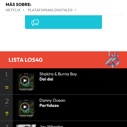
MÁS SOBRE:
NETFLIX
•
PLATAFORMAS DIGITALES
•
TELEVISIÓN IP
•
TELEVISIÓN
•
INTERNET
•
EMPRESAS
•
ECONOMÍA
•
TELECOMUNICACIONES
•
MEDIOS COMUNICACIÓN
•
COMUNICACIONES
•
COMUNICACIÓN
•
Comentarios
LISTA LOS40
1
Shakira & Burna Boy
Dai dai
2
Danny Ocean
Partidazo
Jay Wheeler