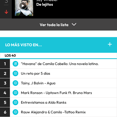
3
De lejitos
Ver toda la lista
LO MÁS VISTO EN...
LOS 40
1
"Havana" de Camila Cabello: Una novela latina.
2
Un reto por 5 días
3
Tainy, J Balvin - Agua
4
Mark Ronson - Uptown Funk ft. Bruno Mars
5
Entrevistamos a Aldo Ranks
6
Rauw Alejandro & Camilo -Tattoo Remix