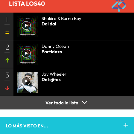
LISTA LOS40
1
Shakira & Burna Boy
Dai dai
2
Danny Ocean
Partidazo
3
Jay Wheeler
De lejitos
Ver toda la lista
LO MÁS VISTO EN...