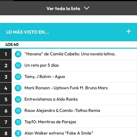
Ver toda la lista
LO MÁS VISTO EN...
LOS 40
1
"Havana" de Camila Cabello: Una novela latina.
2
Un reto por 5 días
3
Tainy, J Balvin - Agua
4
Mark Ronson - Uptown Funk ft. Bruno Mars
5
Entrevistamos a Aldo Ranks
6
Rauw Alejandro & Camilo -Tattoo Remix
7
Top10: Mentiras de Parejas
8
Alan Walker estrena “Fake A Smile”