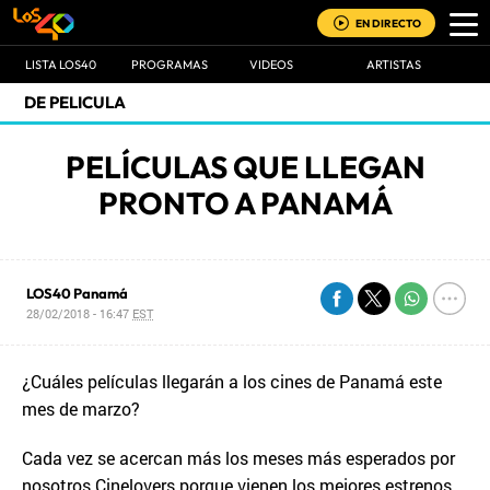
EN DIRECTO
LISTA LOS40
PROGRAMAS
VIDEOS
ARTISTAS
DE PELICULA
PELÍCULAS QUE LLEGAN
PRONTO A PANAMÁ
LOS40 Panamá
28/02/2018 - 16:47
EST
¿Cuáles películas llegarán a los cines de Panamá este
mes de marzo?
Cada vez se acercan más los meses más esperados por
nosotros Cinelovers porque vienen los mejores estrenos