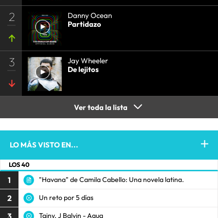
2
Danny Ocean
Partidazo
3
Jay Wheeler
De lejitos
Ver toda la lista
LO MÁS VISTO EN...
LOS 40
1
"Havana" de Camila Cabello: Una novela latina.
2
Un reto por 5 días
3
Tainy, J Balvin - Agua