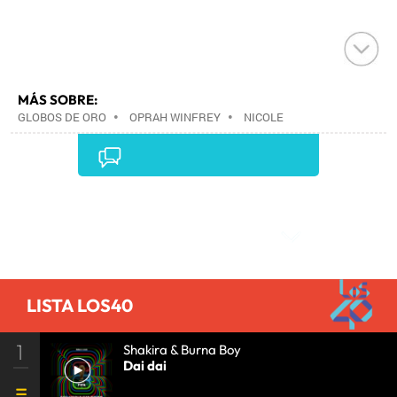
MÁS SOBRE:
GLOBOS DE ORO
•
OPRAH WINFREY
•
NICOLE
KIDMAN
•
PREMIOS CINE
•
CINE
•
Comentarios
LISTA LOS40
1
Shakira & Burna Boy
Dai dai