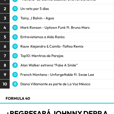
2
Un reto por 5 días
3
Tainy, J Balvin - Agua
4
Mark Ronson - Uptown Funk ft. Bruno Mars
5
Entrevistamos a Aldo Ranks
6
Rauw Alejandro & Camilo -Tattoo Remix
7
Top10: Mentiras de Parejas
8
Alan Walker estrena “Fake A Smile”
9
French Montana - Unforgettable ft. Swae Lee
10
Diana Villamonte es parte de La Voz México
FORMULA 40
¿REGRESARÁ JOHNNY DEPP A