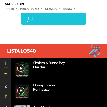
MÁS SOBRE:
LOS40
•
PRISA RADIO
•
MÚSICA
•
RADIO
•
GRUPO PRISA
•
GRUPO COMUNICACIÓN
•
MEDIOS
COMUNICACIÓN
•
COMUNICACIÓN
•
Comentarios
LISTA LOS40
1
Shakira & Burna Boy
Dai dai
2
Danny Ocean
Partidazo