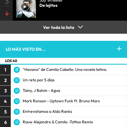
3
Jay Wheeler
De lejitos
Ver toda la lista
LO MÁS VISTO EN...
LOS 40
1
"Havana" de Camila Cabello: Una novela latina.
2
Un reto por 5 días
3
Tainy, J Balvin - Agua
4
Mark Ronson - Uptown Funk ft. Bruno Mars
5
Entrevistamos a Aldo Ranks
6
Rauw Alejandro & Camilo -Tattoo Remix