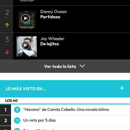
2
Danny Ocean
Partidazo
3
Jay Wheeler
De lejitos
Ver toda la lista
LO MÁS VISTO EN...
LOS 40
1
"Havana" de Camila Cabello: Una novela latina.
2
Un reto por 5 días