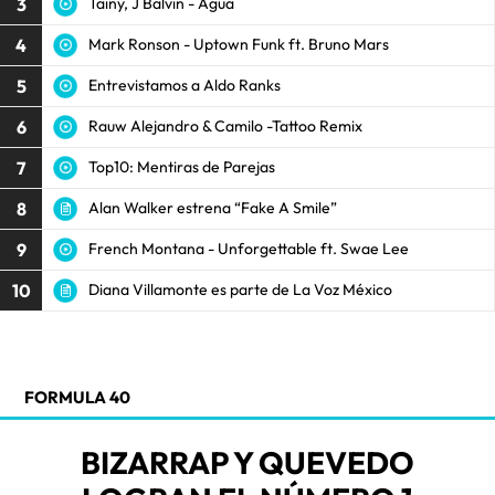
3
Tainy, J Balvin - Agua
4
Mark Ronson - Uptown Funk ft. Bruno Mars
5
Entrevistamos a Aldo Ranks
6
Rauw Alejandro & Camilo -Tattoo Remix
7
Top10: Mentiras de Parejas
8
Alan Walker estrena “Fake A Smile”
9
French Montana - Unforgettable ft. Swae Lee
10
Diana Villamonte es parte de La Voz México
FORMULA 40
BIZARRAP Y QUEVEDO