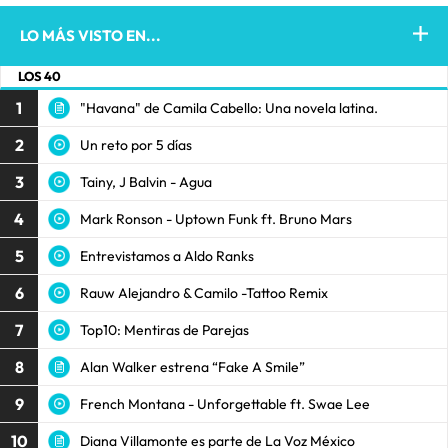
LO MÁS VISTO EN...
LOS 40
1
"Havana" de Camila Cabello: Una novela latina.
2
Un reto por 5 días
3
Tainy, J Balvin - Agua
4
Mark Ronson - Uptown Funk ft. Bruno Mars
5
Entrevistamos a Aldo Ranks
6
Rauw Alejandro & Camilo -Tattoo Remix
7
Top10: Mentiras de Parejas
8
Alan Walker estrena “Fake A Smile”
9
French Montana - Unforgettable ft. Swae Lee
10
Diana Villamonte es parte de La Voz México