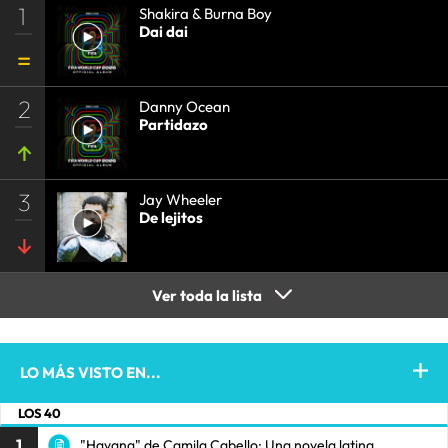
1
Shakira & Burna Boy
Dai dai
2
Danny Ocean
Partidazo
3
Jay Wheeler
De lejitos
Ver toda la lista
LO MÁS VISTO EN...
LOS 40
1
"Havana" de Camila Cabello: Una novela latina.