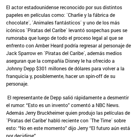
El actor estadounidense reconocido por sus distintos
papeles en películas como: ´Charlie y la fábrica de
chocolate´, ´Animales fantásticos´ y uno de los más
icónicos ´Piratas del Caribe´ levantó sospechas pues se
rumoraba que luego de todo el proceso legal al que se
enfrento con Amber Heard podría regresar al personaje de
Jack Sparrow en ´Piratas del Caribe´, además medios
aseguran que la compañía Disney le ha ofrecido a
Johnny Depp $301 millones de dólares para volver a la
franquicia y, posiblemente, hacer un spin-off de su
personaje.
El representante de Depp salió rápidamente a desmentir
el rumor: “Esto es un invento” comentó a NBC News.
Además Jerry Bruckheimer quien produjo las películas de
´Piratas del Caribe’ habló reciente con ´The Time´ sobre
esto: “No en este momento” dijo Jerry “El futuro aún está
por decidirse”.