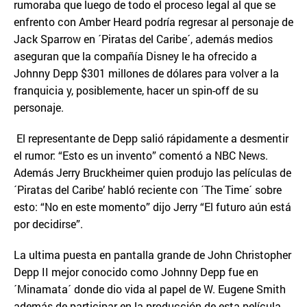
rumoraba que luego de todo el proceso legal al que se
enfrento con Amber Heard podría regresar al personaje de
Jack Sparrow en ´Piratas del Caribe´, además medios
aseguran que la compañía Disney le ha ofrecido a
Johnny Depp $301 millones de dólares para volver a la
franquicia y, posiblemente, hacer un spin-off de su
personaje.
El representante de Depp salió rápidamente a desmentir
el rumor: “Esto es un invento” comentó a NBC News.
Además Jerry Bruckheimer quien produjo las películas de
´Piratas del Caribe’ habló reciente con ´The Time´ sobre
esto: “No en este momento” dijo Jerry “El futuro aún está
por decidirse”.
La ultima puesta en pantalla grande de John Christopher
Depp II mejor conocido como Johnny Depp fue en
´Minamata´ donde dio vida al papel de W. Eugene Smith
además de participar en la producción de esta película.