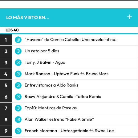
LO MÁS VISTO EN...
LOS 40
1
"Havana" de Camila Cabello: Una novela latina.
2
Un reto por 5 días
3
Tainy, J Balvin - Agua
4
Mark Ronson - Uptown Funk ft. Bruno Mars
5
Entrevistamos a Aldo Ranks
6
Rauw Alejandro & Camilo -Tattoo Remix
7
Top10: Mentiras de Parejas
8
Alan Walker estrena “Fake A Smile”
9
French Montana - Unforgettable ft. Swae Lee