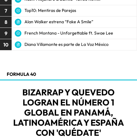
7
Top10: Mentiras de Parejas
8
Alan Walker estrena “Fake A Smile”
9
French Montana - Unforgettable ft. Swae Lee
10
Diana Villamonte es parte de La Voz México
FORMULA 40
BIZARRAP Y QUEVEDO
LOGRAN EL NÚMERO 1
GLOBAL EN PANAMÁ,
LATINOAMÉRICA Y ESPAÑA
CON 'QUÉDATE'