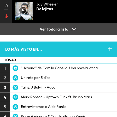
3
Jay Wheeler
De lejitos
Ver toda la lista
LO MÁS VISTO EN...
LOS 40
1
"Havana" de Camila Cabello: Una novela latina.
2
Un reto por 5 días
3
Tainy, J Balvin - Agua
4
Mark Ronson - Uptown Funk ft. Bruno Mars
5
Entrevistamos a Aldo Ranks
6
Rauw Alejandro & Camilo -Tattoo Remix