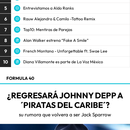
5
Entrevistamos a Aldo Ranks
6
Rauw Alejandro & Camilo -Tattoo Remix
7
Top10: Mentiras de Parejas
8
Alan Walker estrena “Fake A Smile”
9
French Montana - Unforgettable ft. Swae Lee
10
Diana Villamonte es parte de La Voz México
FORMULA 40
¿REGRESARÁ JOHNNY DEPP A
´PIRATAS DEL CARIBE´?
su rumora que volvera a ser Jack Sparrow