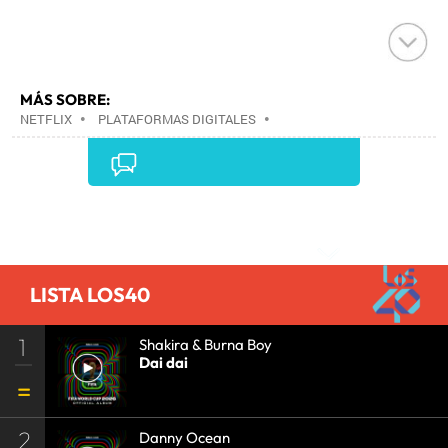
MÁS SOBRE:
NETFLIX
•
PLATAFORMAS DIGITALES
•
TELEVISIÓN IP
•
TELEVISIÓN
•
INTERNET
•
EMPRESAS
•
ECONOMÍA
•
TELECOMUNICACIONES
•
MEDIOS COMUNICACIÓN
•
COMUNICACIONES
•
COMUNICACIÓN
•
Comentarios
LISTA LOS40
1
Shakira & Burna Boy
Dai dai
2
Danny Ocean