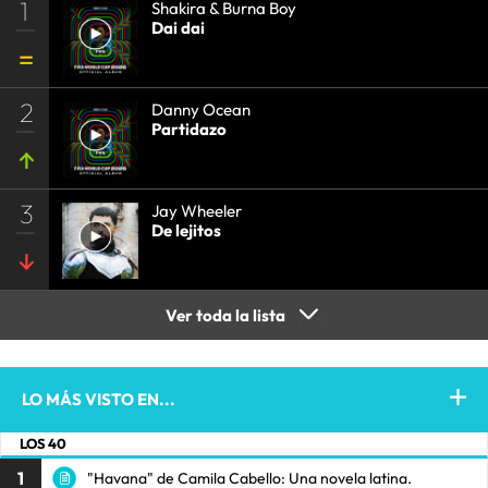
1
Shakira & Burna Boy
Dai dai
2
Danny Ocean
Partidazo
3
Jay Wheeler
De lejitos
Ver toda la lista
LO MÁS VISTO EN...
LOS 40
1
"Havana" de Camila Cabello: Una novela latina.