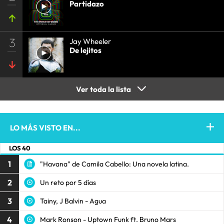
Partidazo
3
Jay Wheeler
De lejitos
Ver toda la lista
LO MÁS VISTO EN...
LOS 40
1
"Havana" de Camila Cabello: Una novela latina.
2
Un reto por 5 días
3
Tainy, J Balvin - Agua
4
Mark Ronson - Uptown Funk ft. Bruno Mars