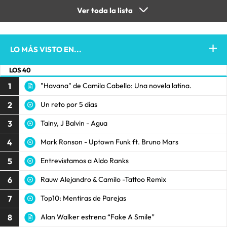
Ver toda la lista
LO MÁS VISTO EN...
LOS 40
1
"Havana" de Camila Cabello: Una novela latina.
2
Un reto por 5 días
3
Tainy, J Balvin - Agua
4
Mark Ronson - Uptown Funk ft. Bruno Mars
5
Entrevistamos a Aldo Ranks
6
Rauw Alejandro & Camilo -Tattoo Remix
7
Top10: Mentiras de Parejas
8
Alan Walker estrena “Fake A Smile”