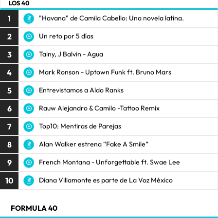
LOS 40
1
"Havana" de Camila Cabello: Una novela latina.
2
Un reto por 5 días
3
Tainy, J Balvin - Agua
4
Mark Ronson - Uptown Funk ft. Bruno Mars
5
Entrevistamos a Aldo Ranks
6
Rauw Alejandro & Camilo -Tattoo Remix
7
Top10: Mentiras de Parejas
8
Alan Walker estrena “Fake A Smile”
9
French Montana - Unforgettable ft. Swae Lee
10
Diana Villamonte es parte de La Voz México
FORMULA 40