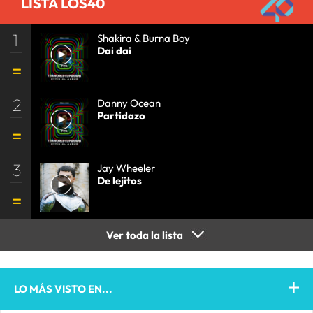
LISTA LOS40
1
Shakira & Burna Boy
Dai dai
2
Danny Ocean
Partidazo
3
Jay Wheeler
De lejitos
Ver toda la lista
LO MÁS VISTO EN...