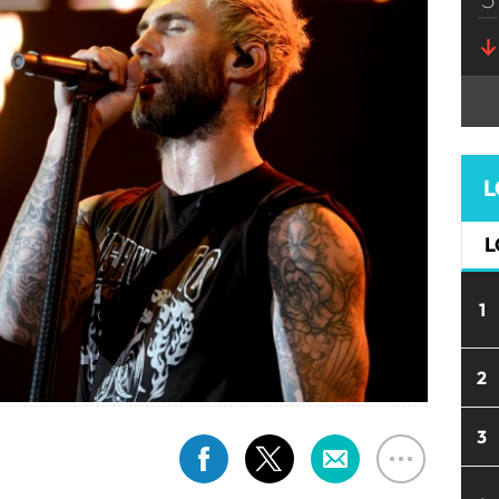
L
L
1
2
3