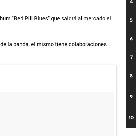
4
bum "Red Pill Blues" que saldrá al mercado el
5
6
o de la banda, el mismo tiene colaboraciones
.
7
8
9
10