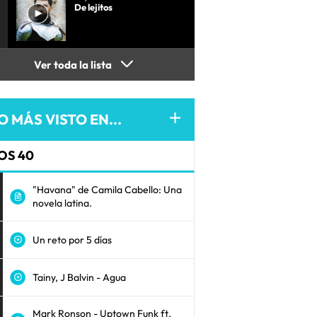
De lejitos
Ver toda la lista
O MÁS VISTO EN...
OS 40
"Havana" de Camila Cabello: Una
novela latina.
Un reto por 5 días
Tainy, J Balvin - Agua
Mark Ronson - Uptown Funk ft.