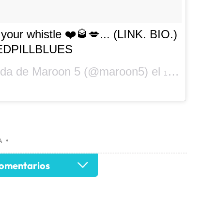
 your whistle ❤️🥃💋... (LINK. BIO.)
EDPILLBLUES
tida de Maroon 5 (@maroon5) el
18 de Oct de 2017 a la(s) 1:22 PDT
A
•
omentarios