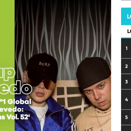
L
L
1
2
3
4
5