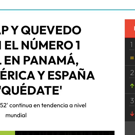
AP Y QUEVEDO
 EL NÚMERO 1
1
 EN PANAMÁ,
ÉRICA Y ESPAÑA
2
'QUÉDATE'
3
 52' continua en tendencia a nivel
mundial