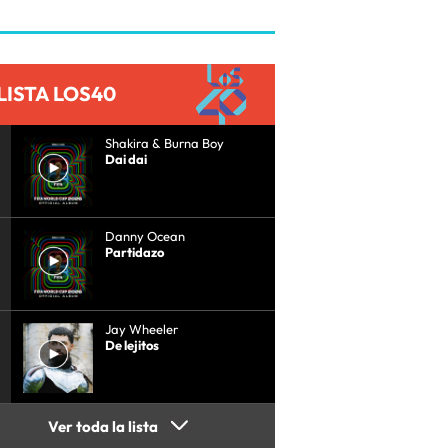
LISTA LOS40
Shakira & Burna Boy
Dai dai
Danny Ocean
Partidazo
Jay Wheeler
De lejitos
Ver toda la lista