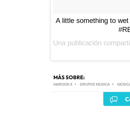
A little something to wet
#R
Una publicación compar
MÁS SOBRE:
MAROON 5
•
GRUPOS MÚSICA
•
MÚSIC
C