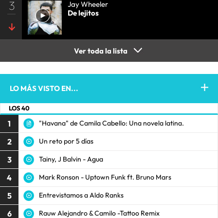
3
Jay Wheeler
De lejitos
Ver toda la lista
LO MÁS VISTO EN...
LOS 40
1
"Havana" de Camila Cabello: Una novela latina.
2
Un reto por 5 días
3
Tainy, J Balvin - Agua
4
Mark Ronson - Uptown Funk ft. Bruno Mars
5
Entrevistamos a Aldo Ranks
6
Rauw Alejandro & Camilo -Tattoo Remix