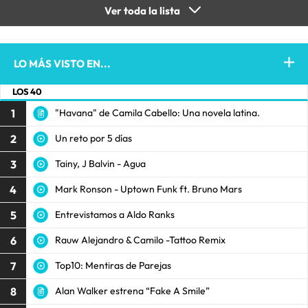
Ver toda la lista
LO MÁS VISTO EN...
LOS 40
1
"Havana" de Camila Cabello: Una novela latina.
2
Un reto por 5 días
3
Tainy, J Balvin - Agua
4
Mark Ronson - Uptown Funk ft. Bruno Mars
5
Entrevistamos a Aldo Ranks
6
Rauw Alejandro & Camilo -Tattoo Remix
7
Top10: Mentiras de Parejas
8
Alan Walker estrena “Fake A Smile”