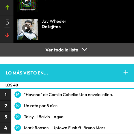
3
Jay Wheeler
De lejitos
Ver toda la lista
LO MÁS VISTO EN...
LOS 40
1
"Havana" de Camila Cabello: Una novela latina.
2
Un reto por 5 días
3
Tainy, J Balvin - Agua
4
Mark Ronson - Uptown Funk ft. Bruno Mars