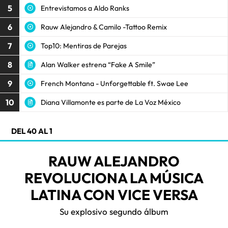
5
Entrevistamos a Aldo Ranks
6
Rauw Alejandro & Camilo -Tattoo Remix
7
Top10: Mentiras de Parejas
8
Alan Walker estrena “Fake A Smile”
9
French Montana - Unforgettable ft. Swae Lee
10
Diana Villamonte es parte de La Voz México
DEL 40 AL 1
RAUW ALEJANDRO
REVOLUCIONA LA MÚSICA
LATINA CON VICE VERSA
Su explosivo segundo álbum