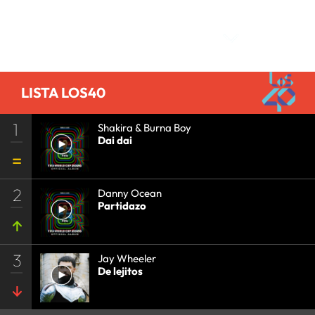
Comentarios
LISTA LOS40
1
Shakira & Burna Boy
Dai dai
2
Danny Ocean
Partidazo
3
Jay Wheeler
De lejitos