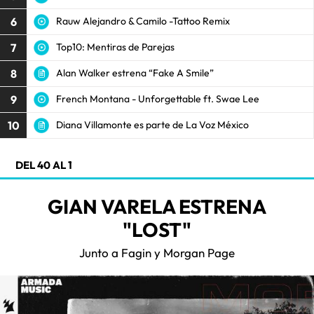
6
Rauw Alejandro & Camilo -Tattoo Remix
7
Top10: Mentiras de Parejas
8
Alan Walker estrena “Fake A Smile”
9
French Montana - Unforgettable ft. Swae Lee
10
Diana Villamonte es parte de La Voz México
DEL 40 AL 1
GIAN VARELA ESTRENA
"LOST"
Junto a Fagin y Morgan Page