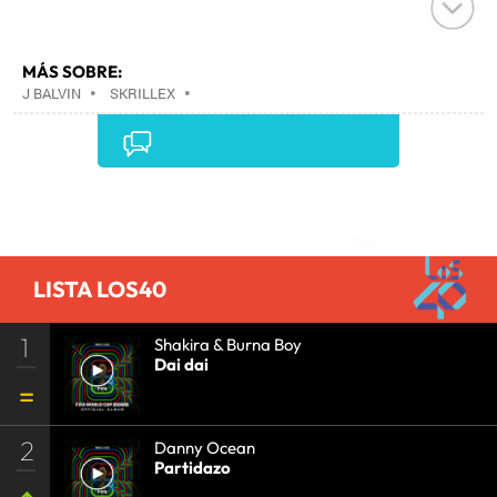
MÁS SOBRE:
J BALVIN
•
SKRILLEX
•
Comentarios
LISTA LOS40
1
Shakira & Burna Boy
Dai dai
2
Danny Ocean
Partidazo