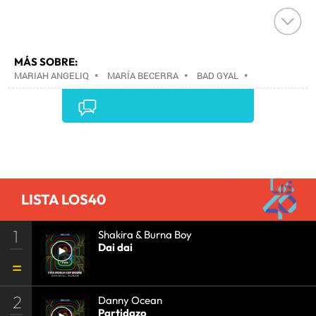
MÁS SOBRE:
MARIAH ANGELIQ
•
MARÍA BECERRA
•
BAD GYAL
•
Comentarios
LISTA LOS40
1
Shakira & Burna Boy
Dai dai
2
Danny Ocean
Partidazo