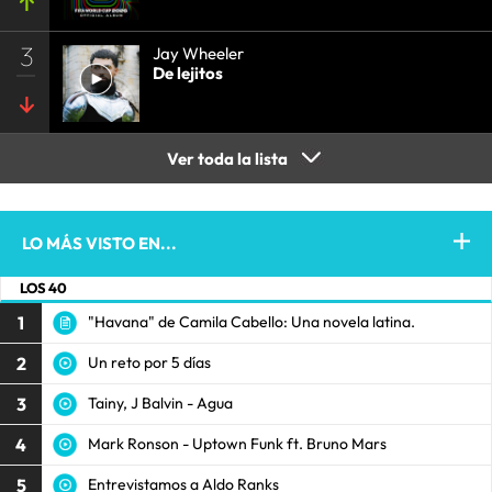
3
Jay Wheeler
De lejitos
Ver toda la lista
LO MÁS VISTO EN...
LOS 40
1
"Havana" de Camila Cabello: Una novela latina.
2
Un reto por 5 días
3
Tainy, J Balvin - Agua
4
Mark Ronson - Uptown Funk ft. Bruno Mars
5
Entrevistamos a Aldo Ranks