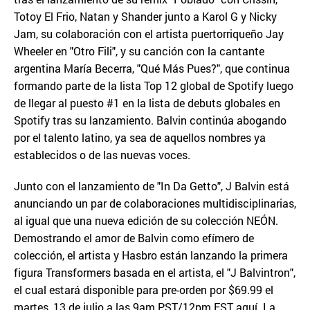
Totoy El Frio, Natan y Shander junto a Karol G y Nicky
Jam, su colaboración con el artista puertorriqueño Jay
Wheeler en "Otro Fili", y su canción con la cantante
argentina María Becerra, "Qué Más Pues?", que continua
formando parte de la lista Top 12 global de Spotify luego
de llegar al puesto #1 en la lista de debuts globales en
Spotify tras su lanzamiento. Balvin continúa abogando
por el talento latino, ya sea de aquellos nombres ya
establecidos o de las nuevas voces.
Junto con el lanzamiento de "In Da Getto", J Balvin está
anunciando un par de colaboraciones multidisciplinarias,
al igual que una nueva edición de su colección NEÓN.
Demostrando el amor de Balvin como efímero de
colección, el artista y Hasbro están lanzando la primera
figura Transformers basada en el artista, el "J Balvintron",
el cual estará disponible para pre-orden por $69.99 el
martes, 13 de julio a las 9am PST/12pm EST aquí. La