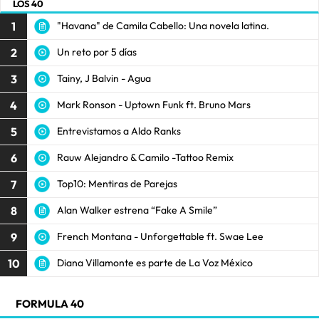
LOS 40
1
"Havana" de Camila Cabello: Una novela latina.
2
Un reto por 5 días
3
Tainy, J Balvin - Agua
4
Mark Ronson - Uptown Funk ft. Bruno Mars
5
Entrevistamos a Aldo Ranks
6
Rauw Alejandro & Camilo -Tattoo Remix
7
Top10: Mentiras de Parejas
8
Alan Walker estrena “Fake A Smile”
9
French Montana - Unforgettable ft. Swae Lee
10
Diana Villamonte es parte de La Voz México
FORMULA 40