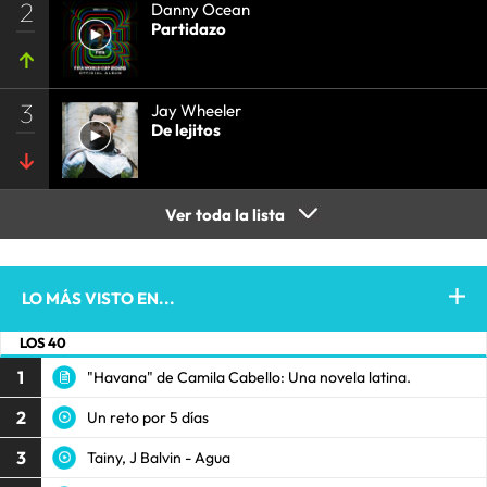
2
Danny Ocean
Partidazo
3
Jay Wheeler
De lejitos
Ver toda la lista
LO MÁS VISTO EN...
LOS 40
1
"Havana" de Camila Cabello: Una novela latina.
2
Un reto por 5 días
3
Tainy, J Balvin - Agua