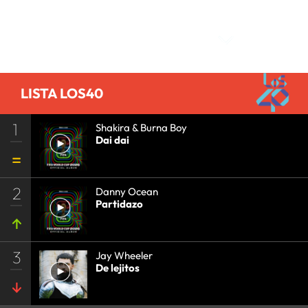
Comentarios
LISTA LOS40
1
Shakira & Burna Boy
Dai dai
2
Danny Ocean
Partidazo
3
Jay Wheeler
De lejitos