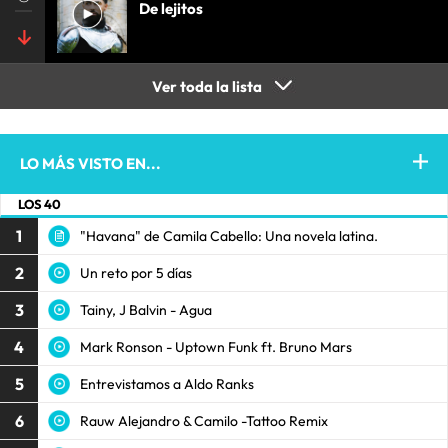
De lejitos
Ver toda la lista
LO MÁS VISTO EN...
LOS 40
1
"Havana" de Camila Cabello: Una novela latina.
2
Un reto por 5 días
3
Tainy, J Balvin - Agua
4
Mark Ronson - Uptown Funk ft. Bruno Mars
5
Entrevistamos a Aldo Ranks
6
Rauw Alejandro & Camilo -Tattoo Remix