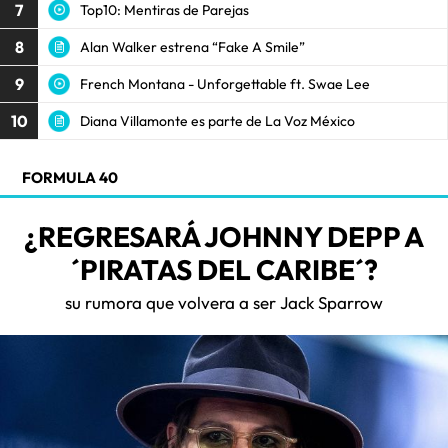
7
Top10: Mentiras de Parejas
8
Alan Walker estrena “Fake A Smile”
9
French Montana - Unforgettable ft. Swae Lee
10
Diana Villamonte es parte de La Voz México
FORMULA 40
¿REGRESARÁ JOHNNY DEPP A
´PIRATAS DEL CARIBE´?
su rumora que volvera a ser Jack Sparrow