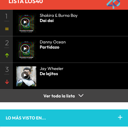
LISTA LOS40
1
Shakira & Burna Boy
Dai dai
2
Danny Ocean
Partidazo
3
Jay Wheeler
De lejitos
Ver toda la lista
LO MÁS VISTO EN...