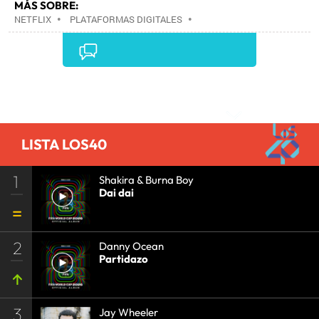
MÁS SOBRE:
NETFLIX
•
PLATAFORMAS DIGITALES
•
TELEVISIÓN IP
•
TELEVISIÓN
•
INTERNET
•
EMPRESAS
•
ECONOMÍA
•
TELECOMUNICACIONES
•
MEDIOS COMUNICACIÓN
•
COMUNICACIONES
•
COMUNICACIÓN
•
Comentarios
LISTA LOS40
1
Shakira & Burna Boy
Dai dai
2
Danny Ocean
Partidazo
3
Jay Wheeler