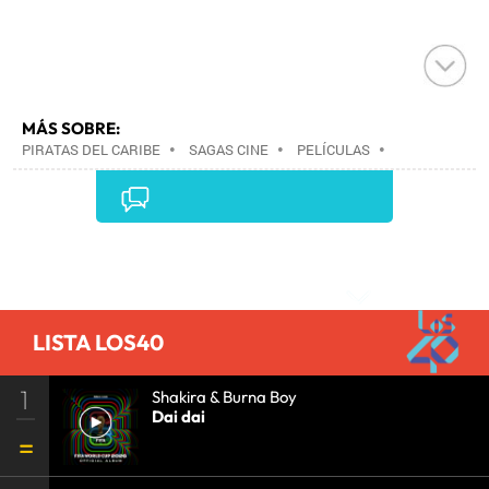
MÁS SOBRE:
PIRATAS DEL CARIBE
•
SAGAS CINE
•
PELÍCULAS
•
CINE
•
Comentarios
LISTA LOS40
1
Shakira & Burna Boy
Dai dai