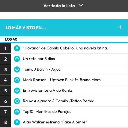
Ver toda la lista
LO MÁS VISTO EN...
LOS 40
1
"Havana" de Camila Cabello: Una novela latina.
2
Un reto por 5 días
3
Tainy, J Balvin - Agua
4
Mark Ronson - Uptown Funk ft. Bruno Mars
5
Entrevistamos a Aldo Ranks
6
Rauw Alejandro & Camilo -Tattoo Remix
7
Top10: Mentiras de Parejas
8
Alan Walker estrena “Fake A Smile”