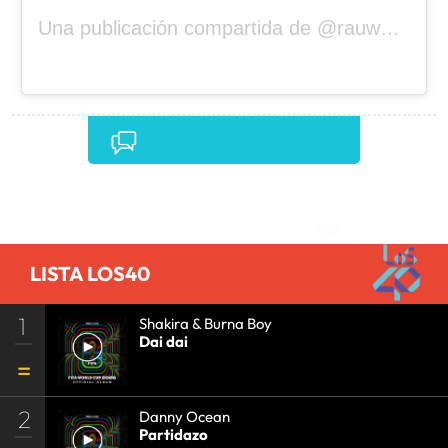
Una publicación compartida de @rauwalejandro
Comentarios
LISTA LOS40
1
Shakira & Burna Boy
Dai dai
2
Danny Ocean
Partidazo