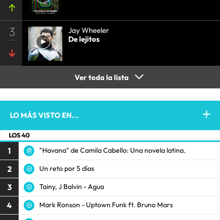
3
Jay Wheeler
De lejitos
Ver toda la lista
LO MÁS VISTO EN...
LOS 40
1
"Havana" de Camila Cabello: Una novela latina.
2
Un reto por 5 días
3
Tainy, J Balvin - Agua
4
Mark Ronson - Uptown Funk ft. Bruno Mars