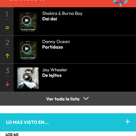
1
Shakira & Burna Boy
Dai dai
2
Danny Ocean
Partidazo
3
Jay Wheeler
De lejitos
Ver toda la lista
LO MÁS VISTO EN...
LOS 40