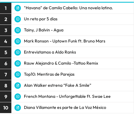
1
"Havana" de Camila Cabello: Una novela latina.
2
Un reto por 5 días
3
Tainy, J Balvin - Agua
4
Mark Ronson - Uptown Funk ft. Bruno Mars
5
Entrevistamos a Aldo Ranks
6
Rauw Alejandro & Camilo -Tattoo Remix
7
Top10: Mentiras de Parejas
8
Alan Walker estrena “Fake A Smile”
9
French Montana - Unforgettable ft. Swae Lee
10
Diana Villamonte es parte de La Voz México