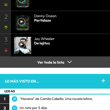
2
Danny Ocean
Partidazo
3
Jay Wheeler
De lejitos
Ver toda la lista
LO MÁS VISTO EN...
LOS 40
1
"Havana" de Camila Cabello: Una novela latina.
2
Un reto por 5 días