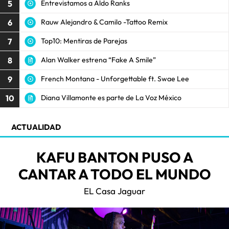
5
Entrevistamos a Aldo Ranks
6
Rauw Alejandro & Camilo -Tattoo Remix
7
Top10: Mentiras de Parejas
8
Alan Walker estrena “Fake A Smile”
9
French Montana - Unforgettable ft. Swae Lee
10
Diana Villamonte es parte de La Voz México
ACTUALIDAD
KAFU BANTON PUSO A
CANTAR A TODO EL MUNDO
EL Casa Jaguar