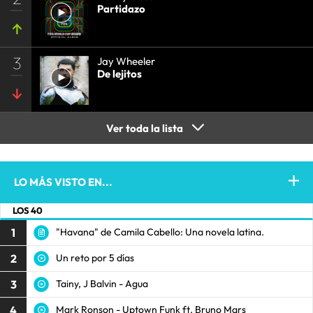
Partidazo
3
Jay Wheeler
De lejitos
Ver toda la lista
LO MÁS VISTO EN...
LOS 40
1
"Havana" de Camila Cabello: Una novela latina.
2
Un reto por 5 días
3
Tainy, J Balvin - Agua
4
Mark Ronson - Uptown Funk ft. Bruno Mars