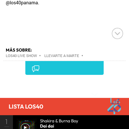
@los40panama.
MÁS SOBRE:
LOS40 LIVE SHOW
•
LLEVARTE A MARTE
•
CONCIERTOS
•
LOS40
•
GRUPOS MÚSICA
•
EVENTOS MUSICALES
•
PRISA RADIO
•
AGENDA
CULTURAL
•
RADIO
•
AGENDA
•
PRISA MEDIA
•
MÚSICA
•
GRUPO PRISA
•
EVENTOS
•
CULTURA
Comentarios
•
GRUPO COMUNICACIÓN
•
SOCIEDAD
•
MEDIOS
COMUNICACIÓN
•
COMUNICACIÓN
•
LISTA LOS40
1
Shakira & Burna Boy
Dai dai