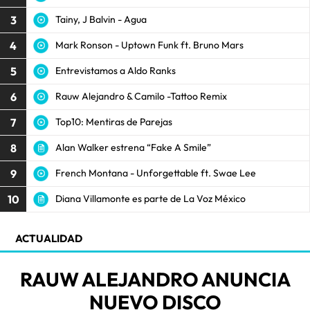
3
Tainy, J Balvin - Agua
4
Mark Ronson - Uptown Funk ft. Bruno Mars
5
Entrevistamos a Aldo Ranks
6
Rauw Alejandro & Camilo -Tattoo Remix
7
Top10: Mentiras de Parejas
8
Alan Walker estrena “Fake A Smile”
9
French Montana - Unforgettable ft. Swae Lee
10
Diana Villamonte es parte de La Voz México
ACTUALIDAD
RAUW ALEJANDRO ANUNCIA
NUEVO DISCO