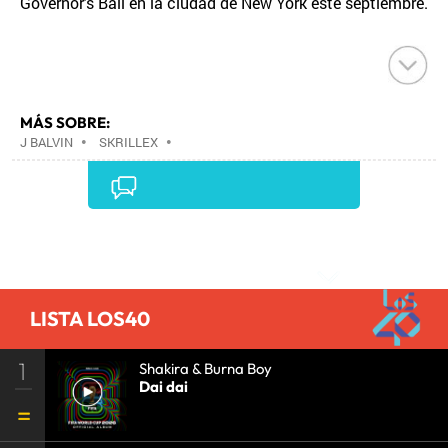
Governor's Ball en la ciudad de New York este septiembre.
MÁS SOBRE:
J BALVIN
•
SKRILLEX
•
Comentarios
LISTA LOS40
1
Shakira & Burna Boy
Dai dai