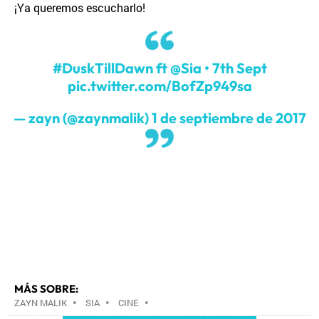
¡Ya queremos escucharlo!
#DuskTillDawn
ft
@Sia
• 7th Sept
pic.twitter.com/BofZp949sa
— zayn (@zaynmalik)
1 de septiembre de 2017
MÁS SOBRE:
ZAYN MALIK
•
SIA
•
CINE
•