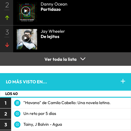
2
Danny Ocean
Partidazo
3
Jay Wheeler
De lejitos
Ver toda la lista
LO MÁS VISTO EN...
LOS 40
1
"Havana" de Camila Cabello: Una novela latina.
2
Un reto por 5 días
3
Tainy, J Balvin - Agua