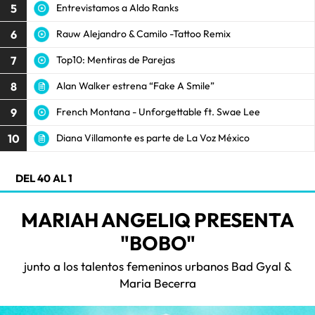
5
Entrevistamos a Aldo Ranks
6
Rauw Alejandro & Camilo -Tattoo Remix
7
Top10: Mentiras de Parejas
8
Alan Walker estrena “Fake A Smile”
9
French Montana - Unforgettable ft. Swae Lee
10
Diana Villamonte es parte de La Voz México
DEL 40 AL 1
MARIAH ANGELIQ PRESENTA
"BOBO"
junto a los talentos femeninos urbanos Bad Gyal &
Maria Becerra