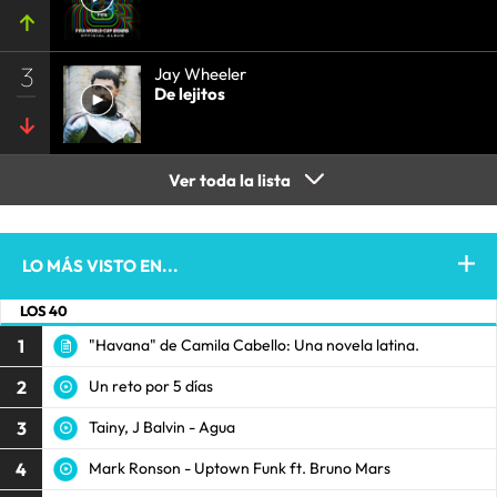
3
Jay Wheeler
De lejitos
Ver toda la lista
LO MÁS VISTO EN...
LOS 40
1
"Havana" de Camila Cabello: Una novela latina.
2
Un reto por 5 días
3
Tainy, J Balvin - Agua
4
Mark Ronson - Uptown Funk ft. Bruno Mars