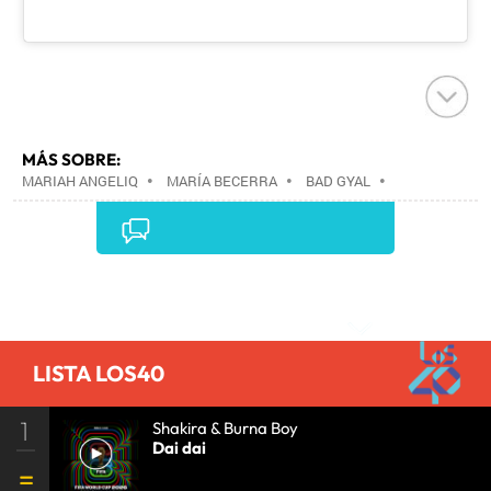
MÁS SOBRE:
MARIAH ANGELIQ
•
MARÍA BECERRA
•
BAD GYAL
•
Comentarios
LISTA LOS40
1
Shakira & Burna Boy
Dai dai