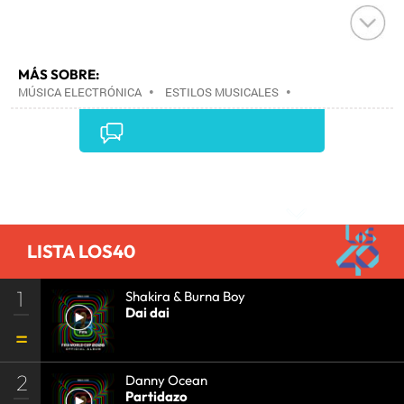
MÁS SOBRE:
MÚSICA ELECTRÓNICA
•
ESTILOS MUSICALES
•
MÚSICA
•
Comentarios
LISTA LOS40
1
Shakira & Burna Boy
Dai dai
2
Danny Ocean
Partidazo