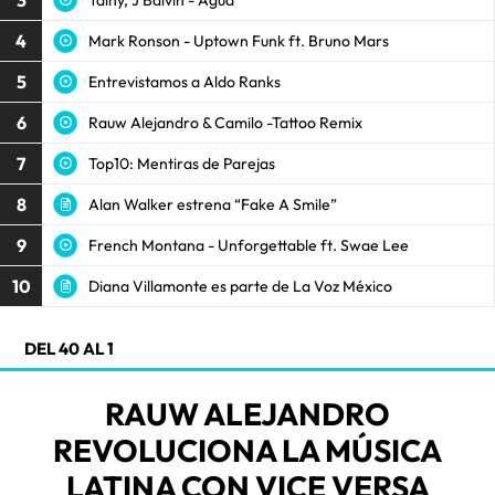
3
4
Mark Ronson - Uptown Funk ft. Bruno Mars
5
Entrevistamos a Aldo Ranks
6
Rauw Alejandro & Camilo -Tattoo Remix
7
Top10: Mentiras de Parejas
8
Alan Walker estrena “Fake A Smile”
9
French Montana - Unforgettable ft. Swae Lee
10
Diana Villamonte es parte de La Voz México
DEL 40 AL 1
RAUW ALEJANDRO
REVOLUCIONA LA MÚSICA
LATINA CON VICE VERSA