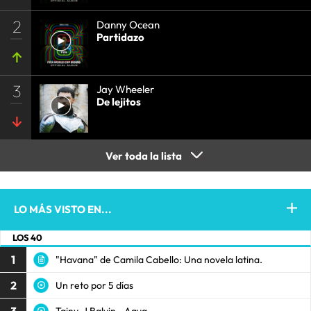
2
Danny Ocean
Partidazo
3
Jay Wheeler
De lejitos
Ver toda la lista
LO MÁS VISTO EN...
LOS 40
1
"Havana" de Camila Cabello: Una novela latina.
2
Un reto por 5 días
Tainy, J Balvin - Agua