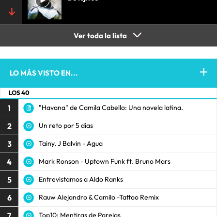
Ver toda la lista
LO MÁS VISTO EN...
LOS 40
1
"Havana" de Camila Cabello: Una novela latina.
2
Un reto por 5 días
3
Tainy, J Balvin - Agua
4
Mark Ronson - Uptown Funk ft. Bruno Mars
5
Entrevistamos a Aldo Ranks
6
Rauw Alejandro & Camilo -Tattoo Remix
7
Top10: Mentiras de Parejas