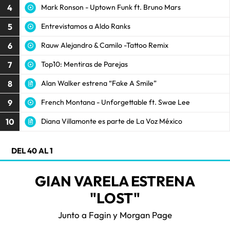
4
Mark Ronson - Uptown Funk ft. Bruno Mars
5
Entrevistamos a Aldo Ranks
6
Rauw Alejandro & Camilo -Tattoo Remix
7
Top10: Mentiras de Parejas
8
Alan Walker estrena “Fake A Smile”
9
French Montana - Unforgettable ft. Swae Lee
10
Diana Villamonte es parte de La Voz México
DEL 40 AL 1
GIAN VARELA ESTRENA
"LOST"
Junto a Fagin y Morgan Page