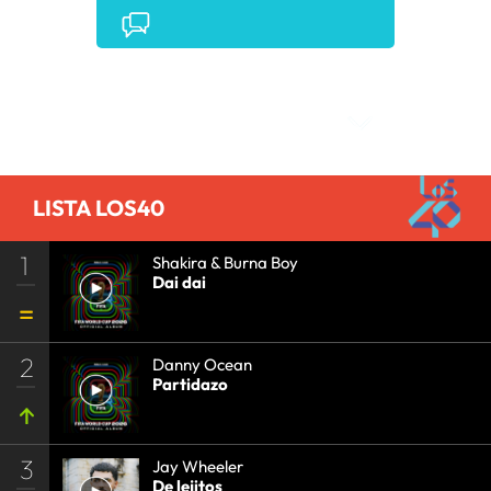
Comentarios
LISTA LOS40
1
Shakira & Burna Boy
Dai dai
2
Danny Ocean
Partidazo
3
Jay Wheeler
De lejitos