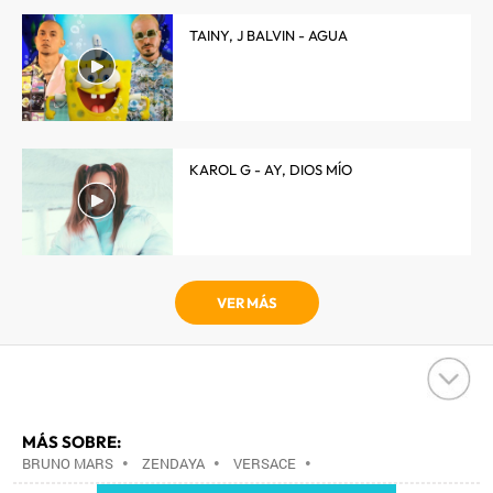
TAINY, J BALVIN - AGUA
KAROL G - AY, DIOS MÍO
VER MÁS
MÁS SOBRE:
BRUNO MARS
•
ZENDAYA
•
VERSACE
•
EMPRESAS
•
ECONOMÍA
•