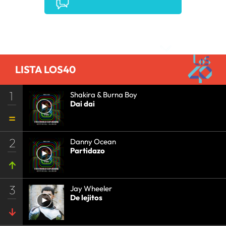
Comentarios
LISTA LOS40
1
Shakira & Burna Boy
Dai dai
2
Danny Ocean
Partidazo
3
Jay Wheeler
De lejitos