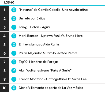
LOS 40
1
"Havana" de Camila Cabello: Una novela latina.
2
Un reto por 5 días
3
Tainy, J Balvin - Agua
4
Mark Ronson - Uptown Funk ft. Bruno Mars
5
Entrevistamos a Aldo Ranks
6
Rauw Alejandro & Camilo -Tattoo Remix
7
Top10: Mentiras de Parejas
8
Alan Walker estrena “Fake A Smile”
9
French Montana - Unforgettable ft. Swae Lee
10
Diana Villamonte es parte de La Voz México