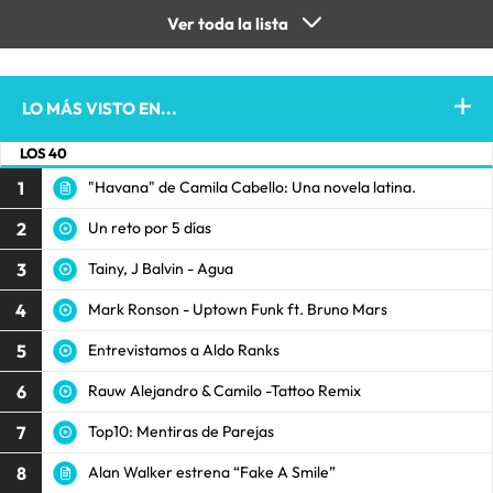
Ver toda la lista
LO MÁS VISTO EN...
LOS 40
1
"Havana" de Camila Cabello: Una novela latina.
2
Un reto por 5 días
3
Tainy, J Balvin - Agua
4
Mark Ronson - Uptown Funk ft. Bruno Mars
5
Entrevistamos a Aldo Ranks
6
Rauw Alejandro & Camilo -Tattoo Remix
7
Top10: Mentiras de Parejas
8
Alan Walker estrena “Fake A Smile”