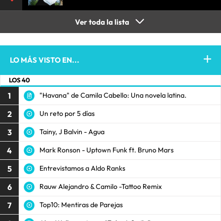
Ver toda la lista
LO MÁS VISTO EN...
LOS 40
1
"Havana" de Camila Cabello: Una novela latina.
2
Un reto por 5 días
3
Tainy, J Balvin - Agua
4
Mark Ronson - Uptown Funk ft. Bruno Mars
5
Entrevistamos a Aldo Ranks
6
Rauw Alejandro & Camilo -Tattoo Remix
7
Top10: Mentiras de Parejas