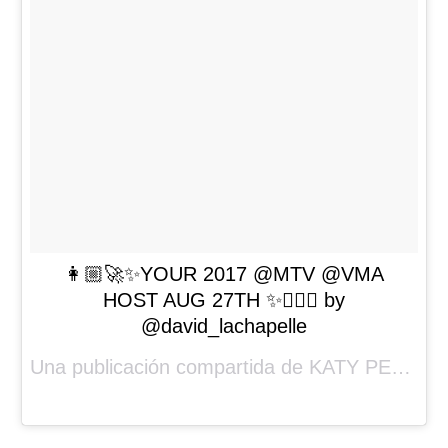
👩🏼‍🚀✨YOUR 2017 @MTV @VMA
HOST AUG 27TH ✨✌🏼📸 by
@david_lachapelle
Una publicación compartida de KATY PERRY (@katyperry) el