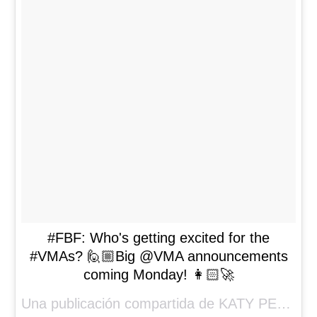
#FBF: Who's getting excited for the
#VMAs? 🙋🏼Big @VMA announcements
coming Monday! 👩🏻‍🚀
Una publicación compartida de KATY PERRY (@katyperry) el