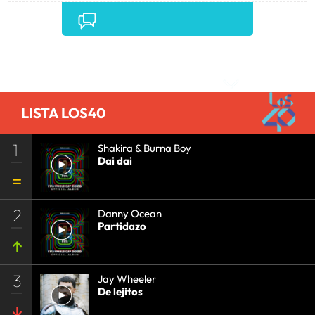
Comentarios
LISTA LOS40
1
Shakira & Burna Boy
Dai dai
2
Danny Ocean
Partidazo
3
Jay Wheeler
De lejitos