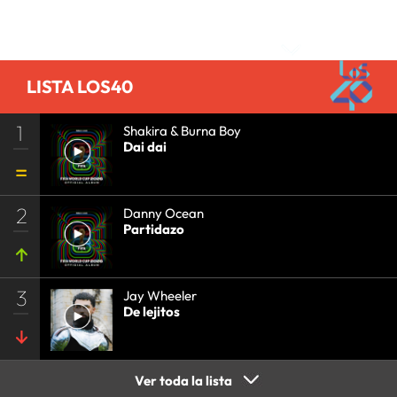
Comentarios
LISTA LOS40
1
Shakira & Burna Boy
Dai dai
2
Danny Ocean
Partidazo
3
Jay Wheeler
De lejitos
Ver toda la lista