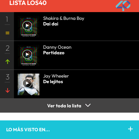
LISTA LOS40
1
Shakira & Burna Boy
Dai dai
2
Danny Ocean
Partidazo
3
Jay Wheeler
De lejitos
Ver toda la lista
LO MÁS VISTO EN...