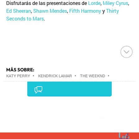
Disfrutarás de las presentaciones de
Lorde
,
Miley Cyrus
,
Ed Sheeran
,
Shawn Mendes
,
Fifth Harmony
y
Thirty
Seconds to Mars
.
MÁS SOBRE:
KATY PERRY
•
KENDRICK LAMAR
•
THE WEEKND
•
MTV NETWORKS
•
GRUPO COMUNICACIÓN
•
EMPRESAS
•
ECONOMÍA
•
MEDIOS
COMUNICACIÓN
•
COMUNICACIÓN
•
Comentarios