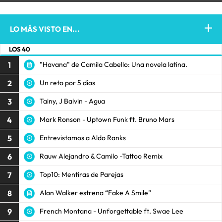
LO MÁS VISTO EN...
LOS 40
1
"Havana" de Camila Cabello: Una novela latina.
2
Un reto por 5 días
3
Tainy, J Balvin - Agua
4
Mark Ronson - Uptown Funk ft. Bruno Mars
5
Entrevistamos a Aldo Ranks
6
Rauw Alejandro & Camilo -Tattoo Remix
7
Top10: Mentiras de Parejas
8
Alan Walker estrena “Fake A Smile”
9
French Montana - Unforgettable ft. Swae Lee