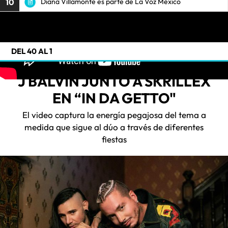
10
Diana Villamonte es parte de La Voz México
DEL 40 AL 1
J BALVIN JUNTO A SKRILLEX
EN “IN DA GETTO"
El video captura la energía pegajosa del tema a
medida que sigue al dúo a través de diferentes
fiestas