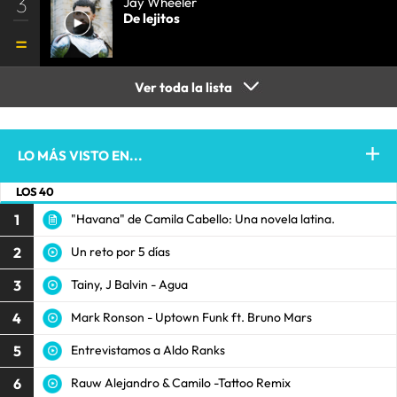
3
Jay Wheeler
De lejitos
Ver toda la lista
LO MÁS VISTO EN...
LOS 40
1
"Havana" de Camila Cabello: Una novela latina.
2
Un reto por 5 días
3
Tainy, J Balvin - Agua
4
Mark Ronson - Uptown Funk ft. Bruno Mars
5
Entrevistamos a Aldo Ranks
6
Rauw Alejandro & Camilo -Tattoo Remix