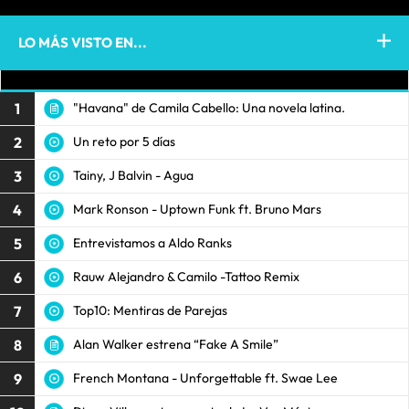
LO MÁS VISTO EN...
LOS 40
1
"Havana" de Camila Cabello: Una novela latina.
2
Un reto por 5 días
3
Tainy, J Balvin - Agua
4
Mark Ronson - Uptown Funk ft. Bruno Mars
5
Entrevistamos a Aldo Ranks
6
Rauw Alejandro & Camilo -Tattoo Remix
7
Top10: Mentiras de Parejas
8
Alan Walker estrena “Fake A Smile”
9
French Montana - Unforgettable ft. Swae Lee