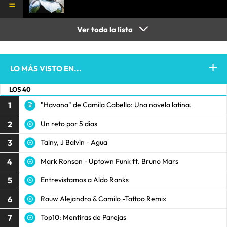
Ver toda la lista
LO MÁS VISTO EN...
LOS 40
1
"Havana" de Camila Cabello: Una novela latina.
2
Un reto por 5 días
3
Tainy, J Balvin - Agua
4
Mark Ronson - Uptown Funk ft. Bruno Mars
5
Entrevistamos a Aldo Ranks
6
Rauw Alejandro & Camilo -Tattoo Remix
7
Top10: Mentiras de Parejas