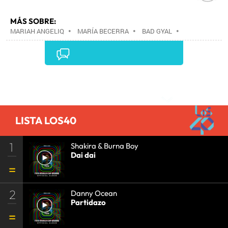
MÁS SOBRE:
MARIAH ANGELIQ
•
MARÍA BECERRA
•
BAD GYAL
•
Comentarios
LISTA LOS40
1
Shakira & Burna Boy
Dai dai
2
Danny Ocean
Partidazo