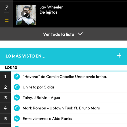
3
Jay Wheeler
De lejitos
Ver toda la lista
LO MÁS VISTO EN...
LOS 40
1
"Havana" de Camila Cabello: Una novela latina.
2
Un reto por 5 días
3
Tainy, J Balvin - Agua
4
Mark Ronson - Uptown Funk ft. Bruno Mars
5
Entrevistamos a Aldo Ranks