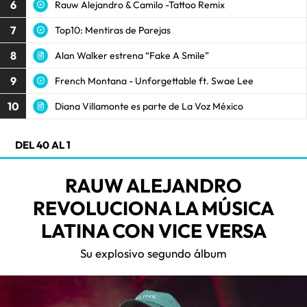
6
Rauw Alejandro & Camilo -Tattoo Remix
7
Top10: Mentiras de Parejas
8
Alan Walker estrena “Fake A Smile”
9
French Montana - Unforgettable ft. Swae Lee
10
Diana Villamonte es parte de La Voz México
DEL 40 AL 1
RAUW ALEJANDRO
REVOLUCIONA LA MÚSICA
LATINA CON VICE VERSA
Su explosivo segundo álbum