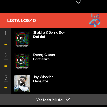
LISTA LOS40
1
Shakira & Burna Boy
Dai dai
2
Danny Ocean
Partidazo
3
Jay Wheeler
De lejitos
Ver toda la lista