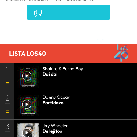
MÚSICA
•
Comentarios
LISTA LOS40
1
Shakira & Burna Boy
Dai dai
2
Danny Ocean
Partidazo
3
Jay Wheeler
De lejitos