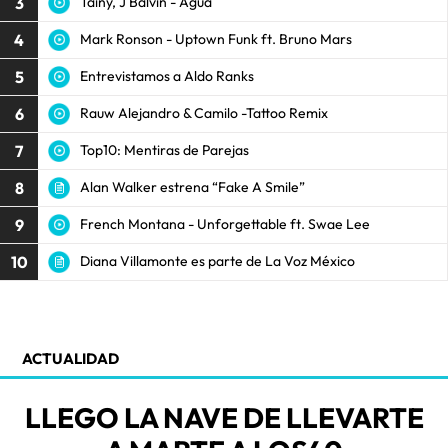
3
Tainy, J Balvin - Agua
4
Mark Ronson - Uptown Funk ft. Bruno Mars
5
Entrevistamos a Aldo Ranks
6
Rauw Alejandro & Camilo -Tattoo Remix
7
Top10: Mentiras de Parejas
8
Alan Walker estrena “Fake A Smile”
9
French Montana - Unforgettable ft. Swae Lee
10
Diana Villamonte es parte de La Voz México
ACTUALIDAD
LLEGO LA NAVE DE LLEVARTE