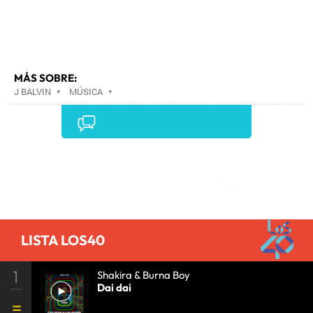
MÁS SOBRE:
J BALVIN
•
MÚSICA
•
Comentarios
LISTA LOS40
1
Shakira & Burna Boy
Dai dai