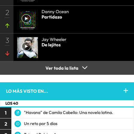
2
Danny Ocean
Partidazo
3
Jay Wheeler
De lejitos
Ver toda la lista
LO MÁS VISTO EN...
LOS 40
1
"Havana" de Camila Cabello: Una novela latina.
2
Un reto por 5 días