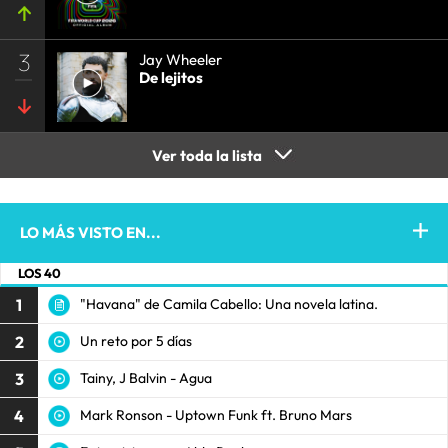
3
Jay Wheeler
De lejitos
Ver toda la lista
LO MÁS VISTO EN...
LOS 40
1
"Havana" de Camila Cabello: Una novela latina.
2
Un reto por 5 días
3
Tainy, J Balvin - Agua
4
Mark Ronson - Uptown Funk ft. Bruno Mars