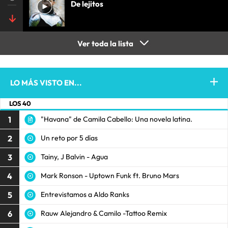
De lejitos
Ver toda la lista
LO MÁS VISTO EN...
LOS 40
1
"Havana" de Camila Cabello: Una novela latina.
2
Un reto por 5 días
3
Tainy, J Balvin - Agua
4
Mark Ronson - Uptown Funk ft. Bruno Mars
5
Entrevistamos a Aldo Ranks
6
Rauw Alejandro & Camilo -Tattoo Remix