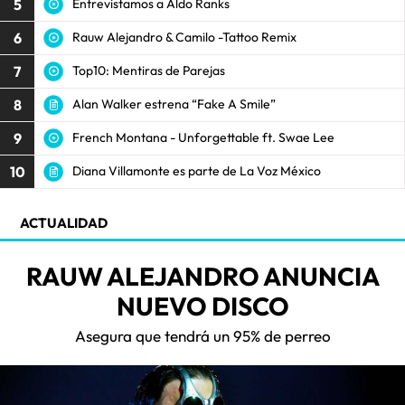
5
Entrevistamos a Aldo Ranks
6
Rauw Alejandro & Camilo -Tattoo Remix
7
Top10: Mentiras de Parejas
8
Alan Walker estrena “Fake A Smile”
9
French Montana - Unforgettable ft. Swae Lee
10
Diana Villamonte es parte de La Voz México
ACTUALIDAD
RAUW ALEJANDRO ANUNCIA
NUEVO DISCO
Asegura que tendrá un 95% de perreo