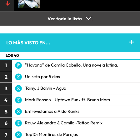
Ver toda la lista
LO MÁS VISTO EN...
LOS 40
1
"Havana" de Camila Cabello: Una novela latina.
2
Un reto por 5 días
3
Tainy, J Balvin - Agua
4
Mark Ronson - Uptown Funk ft. Bruno Mars
5
Entrevistamos a Aldo Ranks
6
Rauw Alejandro & Camilo -Tattoo Remix
7
Top10: Mentiras de Parejas