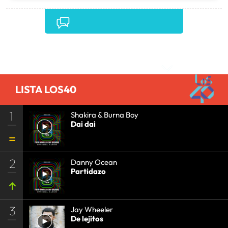
Comentarios
LISTA LOS40
1
Shakira & Burna Boy
Dai dai
2
Danny Ocean
Partidazo
3
Jay Wheeler
De lejitos