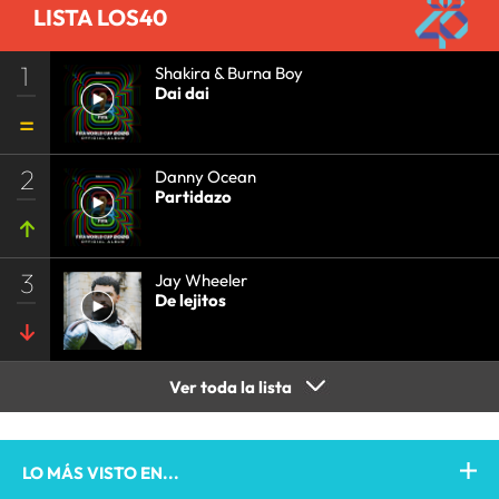
LISTA LOS40
1
Shakira & Burna Boy
Dai dai
2
Danny Ocean
Partidazo
3
Jay Wheeler
De lejitos
Ver toda la lista
LO MÁS VISTO EN...