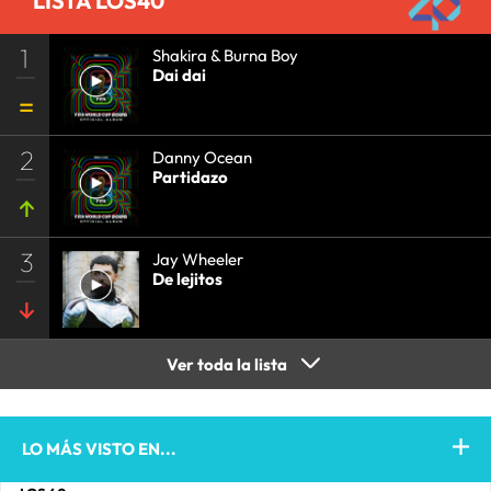
LISTA LOS40
1
Shakira & Burna Boy
Dai dai
2
Danny Ocean
Partidazo
3
Jay Wheeler
De lejitos
Ver toda la lista
LO MÁS VISTO EN...