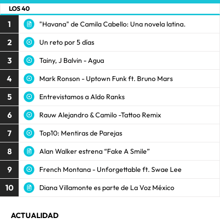
LOS 40
1
"Havana" de Camila Cabello: Una novela latina.
2
Un reto por 5 días
3
Tainy, J Balvin - Agua
4
Mark Ronson - Uptown Funk ft. Bruno Mars
5
Entrevistamos a Aldo Ranks
6
Rauw Alejandro & Camilo -Tattoo Remix
7
Top10: Mentiras de Parejas
8
Alan Walker estrena “Fake A Smile”
9
French Montana - Unforgettable ft. Swae Lee
10
Diana Villamonte es parte de La Voz México
ACTUALIDAD