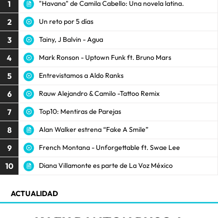
1
"Havana" de Camila Cabello: Una novela latina.
2
Un reto por 5 días
3
Tainy, J Balvin - Agua
4
Mark Ronson - Uptown Funk ft. Bruno Mars
5
Entrevistamos a Aldo Ranks
6
Rauw Alejandro & Camilo -Tattoo Remix
7
Top10: Mentiras de Parejas
8
Alan Walker estrena “Fake A Smile”
9
French Montana - Unforgettable ft. Swae Lee
10
Diana Villamonte es parte de La Voz México
ACTUALIDAD