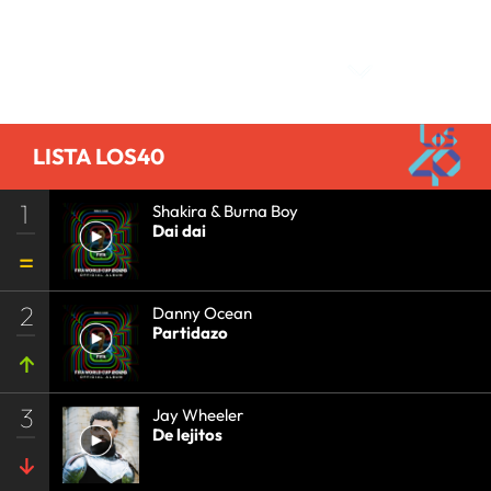
Comentarios
LISTA LOS40
1
Shakira & Burna Boy
Dai dai
2
Danny Ocean
Partidazo
3
Jay Wheeler
De lejitos