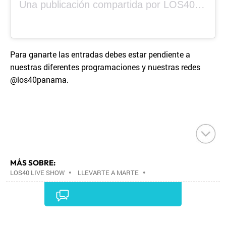
Una publicación compartida por LOS40 Panamá (@los40panama)
Para ganarte las entradas debes estar pendiente a
nuestras diferentes programaciones y nuestras redes
@los40panama.
MÁS SOBRE:
LOS40 LIVE SHOW
•
LLEVARTE A MARTE
•
CONCIERTOS
•
LOS40
•
GRUPOS MÚSICA
•
EVENTOS MUSICALES
•
PRISA RADIO
•
AGENDA
CULTURAL
•
RADIO
•
AGENDA
•
PRISA MEDIA
•
MÚSICA
•
GRUPO PRISA
•
EVENTOS
•
CULTURA
Comentarios