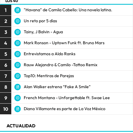
LOS 40
1
"Havana" de Camila Cabello: Una novela latina.
2
Un reto por 5 días
3
Tainy, J Balvin - Agua
4
Mark Ronson - Uptown Funk ft. Bruno Mars
5
Entrevistamos a Aldo Ranks
6
Rauw Alejandro & Camilo -Tattoo Remix
7
Top10: Mentiras de Parejas
8
Alan Walker estrena “Fake A Smile”
9
French Montana - Unforgettable ft. Swae Lee
10
Diana Villamonte es parte de La Voz México
ACTUALIDAD