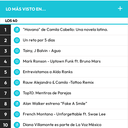
LO MÁS VISTO EN...
LOS 40
1
"Havana" de Camila Cabello: Una novela latina.
2
Un reto por 5 días
3
Tainy, J Balvin - Agua
4
Mark Ronson - Uptown Funk ft. Bruno Mars
5
Entrevistamos a Aldo Ranks
6
Rauw Alejandro & Camilo -Tattoo Remix
7
Top10: Mentiras de Parejas
8
Alan Walker estrena “Fake A Smile”
9
French Montana - Unforgettable ft. Swae Lee
10
Diana Villamonte es parte de La Voz México