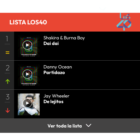
•
GRUPO COMUNICACIÓN
•
SOCIEDAD
•
MEDIOS
COMUNICACIÓN
•
COMUNICACIÓN
•
LISTA LOS40
1
Shakira & Burna Boy
Dai dai
2
Danny Ocean
Partidazo
3
Jay Wheeler
De lejitos
Ver toda la lista