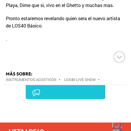
Playa, Dime que si, vivo en el Ghetto y muchas mas.
Pronto estaremos revelando quien sera el nuevo artista
de LOS40 Básico.
.
MÁS SOBRE:
INSTRUMENTOS ACÚSTICOS
•
LOS40 LIVE SHOW
•
CONCIERTOS
•
LOS40
•
EVENTOS MUSICALES
•
PRISA RADIO
•
AGENDA CULTURAL
•
RADIO
•
AGENDA
•
PRISA MEDIA
•
MÚSICA
•
GRUPO
PRISA
•
EVENTOS
•
CULTURA
•
GRUPO
Comentarios
COMUNICACIÓN
•
SOCIEDAD
•
MEDIOS
COMUNICACIÓN
•
COMUNICACIÓN
•