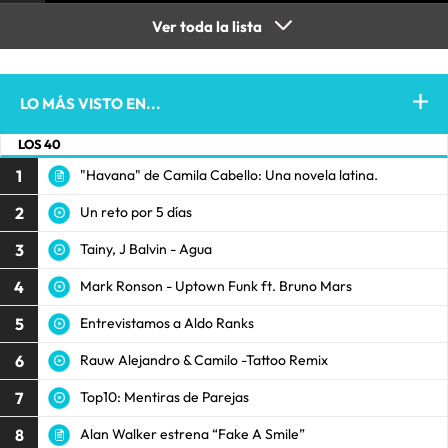
Ver toda la lista
LO MÁS VISTO EN...
LOS 40
1
"Havana" de Camila Cabello: Una novela latina.
2
Un reto por 5 días
3
Tainy, J Balvin - Agua
4
Mark Ronson - Uptown Funk ft. Bruno Mars
5
Entrevistamos a Aldo Ranks
6
Rauw Alejandro & Camilo -Tattoo Remix
7
Top10: Mentiras de Parejas
8
Alan Walker estrena “Fake A Smile”