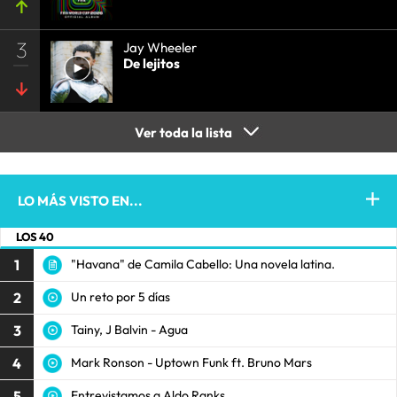
3
Jay Wheeler
De lejitos
Ver toda la lista
LO MÁS VISTO EN...
LOS 40
1
"Havana" de Camila Cabello: Una novela latina.
2
Un reto por 5 días
3
Tainy, J Balvin - Agua
4
Mark Ronson - Uptown Funk ft. Bruno Mars
5
Entrevistamos a Aldo Ranks