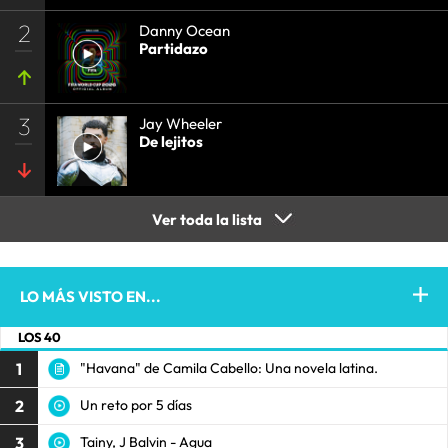
2
Danny Ocean
Partidazo
3
Jay Wheeler
De lejitos
Ver toda la lista
LO MÁS VISTO EN...
LOS 40
1
"Havana" de Camila Cabello: Una novela latina.
2
Un reto por 5 días
3
Tainy, J Balvin - Agua