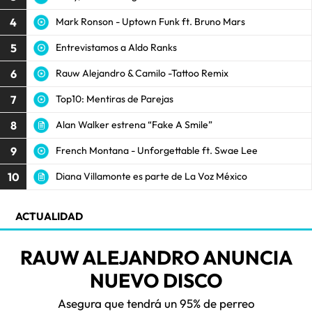
4
Mark Ronson - Uptown Funk ft. Bruno Mars
5
Entrevistamos a Aldo Ranks
6
Rauw Alejandro & Camilo -Tattoo Remix
7
Top10: Mentiras de Parejas
8
Alan Walker estrena “Fake A Smile”
9
French Montana - Unforgettable ft. Swae Lee
10
Diana Villamonte es parte de La Voz México
ACTUALIDAD
RAUW ALEJANDRO ANUNCIA
NUEVO DISCO
Asegura que tendrá un 95% de perreo