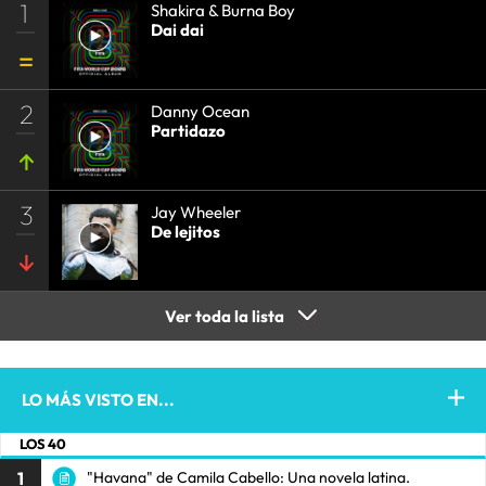
1
Shakira & Burna Boy
Dai dai
2
Danny Ocean
Partidazo
3
Jay Wheeler
De lejitos
Ver toda la lista
LO MÁS VISTO EN...
LOS 40
1
"Havana" de Camila Cabello: Una novela latina.