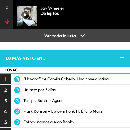
3
Jay Wheeler
De lejitos
Ver toda la lista
LO MÁS VISTO EN...
LOS 40
1
"Havana" de Camila Cabello: Una novela latina.
2
Un reto por 5 días
3
Tainy, J Balvin - Agua
4
Mark Ronson - Uptown Funk ft. Bruno Mars
5
Entrevistamos a Aldo Ranks