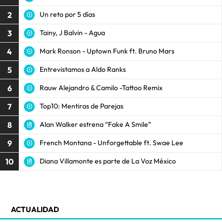
2
Un reto por 5 días
3
Tainy, J Balvin - Agua
4
Mark Ronson - Uptown Funk ft. Bruno Mars
5
Entrevistamos a Aldo Ranks
6
Rauw Alejandro & Camilo -Tattoo Remix
7
Top10: Mentiras de Parejas
8
Alan Walker estrena “Fake A Smile”
9
French Montana - Unforgettable ft. Swae Lee
10
Diana Villamonte es parte de La Voz México
ACTUALIDAD