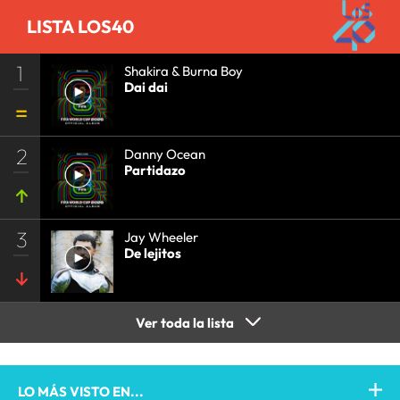
LISTA LOS40
1
Shakira & Burna Boy
Dai dai
2
Danny Ocean
Partidazo
3
Jay Wheeler
De lejitos
Ver toda la lista
LO MÁS VISTO EN...