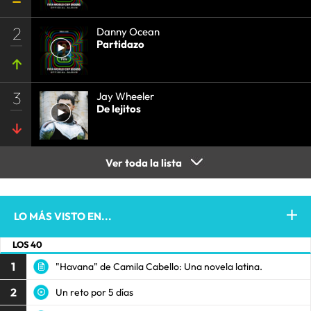
2
Danny Ocean
Partidazo
3
Jay Wheeler
De lejitos
Ver toda la lista
LO MÁS VISTO EN...
LOS 40
1
"Havana" de Camila Cabello: Una novela latina.
2
Un reto por 5 días