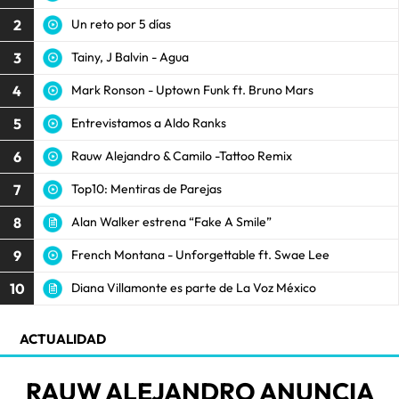
2
Un reto por 5 días
3
Tainy, J Balvin - Agua
4
Mark Ronson - Uptown Funk ft. Bruno Mars
5
Entrevistamos a Aldo Ranks
6
Rauw Alejandro & Camilo -Tattoo Remix
7
Top10: Mentiras de Parejas
8
Alan Walker estrena “Fake A Smile”
9
French Montana - Unforgettable ft. Swae Lee
10
Diana Villamonte es parte de La Voz México
ACTUALIDAD
RAUW ALEJANDRO ANUNCIA