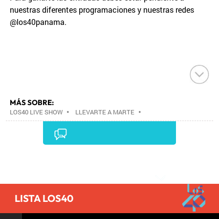
nuestras diferentes programaciones y nuestras redes
@los40panama.
MÁS SOBRE:
LOS40 LIVE SHOW
•
LLEVARTE A MARTE
•
CONCIERTOS
•
LOS40
•
GRUPOS MÚSICA
•
EVENTOS MUSICALES
•
PRISA RADIO
•
AGENDA
CULTURAL
•
RADIO
•
AGENDA
•
PRISA MEDIA
•
MÚSICA
•
GRUPO PRISA
•
EVENTOS
•
CULTURA
Comentarios
•
GRUPO COMUNICACIÓN
•
SOCIEDAD
•
MEDIOS
COMUNICACIÓN
•
COMUNICACIÓN
•
LISTA LOS40