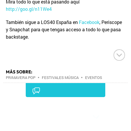
Mira todo lo que está pasando aquí
http://goo.gl/n11We4
También sigue a LOS40 España en
Facebook
, Periscope
y Snapchat para que tengas acceso a todo lo que pasa
backstage.
MÁS SOBRE:
PRIMAVERA POP
•
FESTIVALES MÚSICA
•
EVENTOS
MUSICALES
•
FESTIVALES
•
MÚSICA
•
EVENTOS
•
SOCIEDAD
•
LOS40
•
PRISA RADIO
•
RADIO
•
PRISA
•
GRUPO COMUNICACIÓN
•
MEDIOS
COMUNICACIÓN
•
COMUNICACIÓN
•
Comentarios