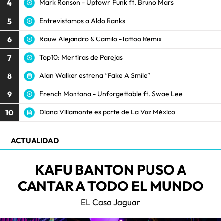
4
Mark Ronson - Uptown Funk ft. Bruno Mars
5
Entrevistamos a Aldo Ranks
6
Rauw Alejandro & Camilo -Tattoo Remix
7
Top10: Mentiras de Parejas
8
Alan Walker estrena “Fake A Smile”
9
French Montana - Unforgettable ft. Swae Lee
10
Diana Villamonte es parte de La Voz México
ACTUALIDAD
KAFU BANTON PUSO A
CANTAR A TODO EL MUNDO
EL Casa Jaguar