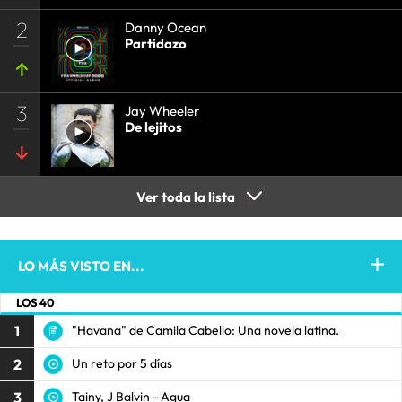
2
Danny Ocean
Partidazo
3
Jay Wheeler
De lejitos
Ver toda la lista
LO MÁS VISTO EN...
LOS 40
1
"Havana" de Camila Cabello: Una novela latina.
2
Un reto por 5 días
3
Tainy, J Balvin - Agua