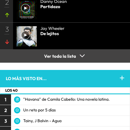
2
Danny Ocean
Partidazo
3
Jay Wheeler
De lejitos
Ver toda la lista
LO MÁS VISTO EN...
LOS 40
1
"Havana" de Camila Cabello: Una novela latina.
2
Un reto por 5 días
3
Tainy, J Balvin - Agua