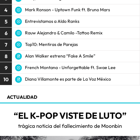
4
Mark Ronson - Uptown Funk ft. Bruno Mars
5
Entrevistamos a Aldo Ranks
6
Rauw Alejandro & Camilo -Tattoo Remix
7
Top10: Mentiras de Parejas
8
Alan Walker estrena “Fake A Smile”
9
French Montana - Unforgettable ft. Swae Lee
10
Diana Villamonte es parte de La Voz México
ACTUALIDAD
“EL K-POP VISTE DE LUTO”
trágica noticia del fallecimiento de Moonbin