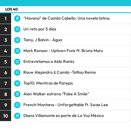
LOS 40
1
"Havana" de Camila Cabello: Una novela latina.
2
Un reto por 5 días
3
Tainy, J Balvin - Agua
4
Mark Ronson - Uptown Funk ft. Bruno Mars
5
Entrevistamos a Aldo Ranks
6
Rauw Alejandro & Camilo -Tattoo Remix
7
Top10: Mentiras de Parejas
8
Alan Walker estrena “Fake A Smile”
9
French Montana - Unforgettable ft. Swae Lee
10
Diana Villamonte es parte de La Voz México