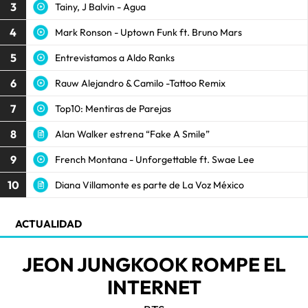
3
Tainy, J Balvin - Agua
4
Mark Ronson - Uptown Funk ft. Bruno Mars
5
Entrevistamos a Aldo Ranks
6
Rauw Alejandro & Camilo -Tattoo Remix
7
Top10: Mentiras de Parejas
8
Alan Walker estrena “Fake A Smile”
9
French Montana - Unforgettable ft. Swae Lee
10
Diana Villamonte es parte de La Voz México
ACTUALIDAD
JEON JUNGKOOK ROMPE EL
INTERNET