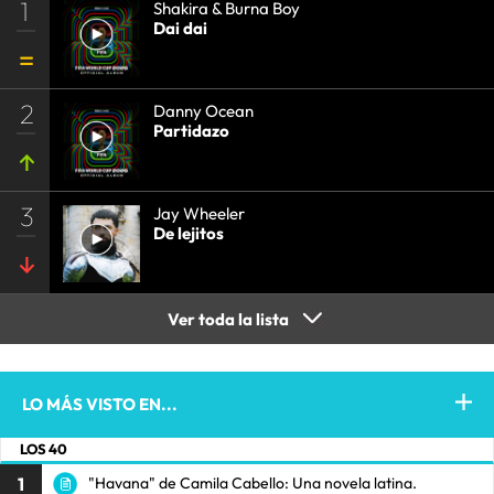
1
Shakira & Burna Boy
Dai dai
2
Danny Ocean
Partidazo
3
Jay Wheeler
De lejitos
Ver toda la lista
LO MÁS VISTO EN...
LOS 40
1
"Havana" de Camila Cabello: Una novela latina.