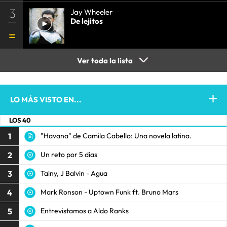
3
Jay Wheeler
De lejitos
Ver toda la lista
LO MÁS VISTO EN...
LOS 40
1
"Havana" de Camila Cabello: Una novela latina.
2
Un reto por 5 días
3
Tainy, J Balvin - Agua
4
Mark Ronson - Uptown Funk ft. Bruno Mars
5
Entrevistamos a Aldo Ranks