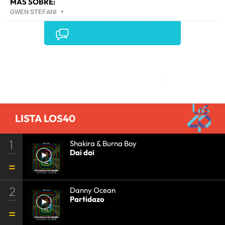
MÁS SOBRE:
GWEN STEFANI
•
Comentarios
LISTA LOS40
1
Shakira & Burna Boy
Dai dai
2
Danny Ocean
Partidazo