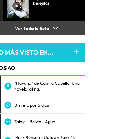
De lejitos
Ver toda la lista
O MÁS VISTO EN...
OS 40
"Havana" de Camila Cabello: Una
novela latina.
Un reto por 5 días
Tainy, J Balvin - Agua
Mark Ronson - Uptown Funk ft.