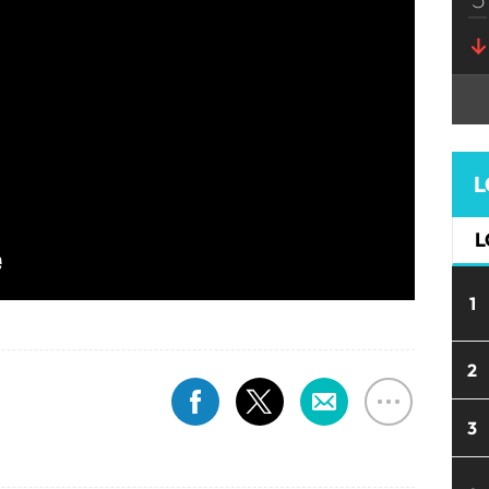
L
L
1
2
3