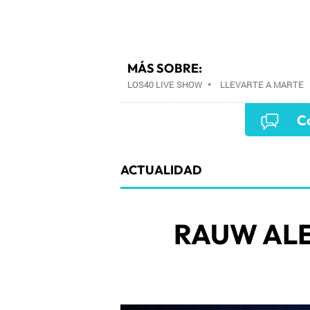
MÁS SOBRE:
LOS40 LIVE SHOW
•
LLEVARTE A MARTE
EVENTOS MUSICALES
•
PRISA RADIO
•
Co
PRISA MEDIA
•
MÚSICA
•
GRUPO PRISA
COMUNICACIÓN
•
SOCIEDAD
•
MEDIOS
ACTUALIDAD
RAUW AL