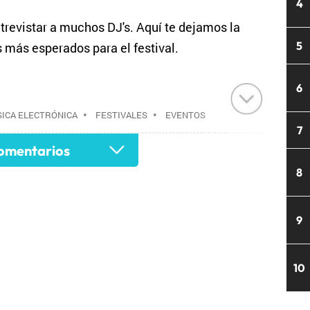
4
evistar a muchos DJ's. Aquí te dejamos la
5
s más esperados para el festival.
6
ICA ELECTRÓNICA
•
FESTIVALES
•
EVENTOS
7
ÚSICA
•
EVENTOS
•
SOCIEDAD
•
mentarios
8
9
10