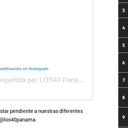
3
4
5
6
publicación en Instagram
Una publicación compartida por LOS40 Panamá (@los40panama)
7
8
star pendiente a nuestras diferentes
9
s @los40panama.