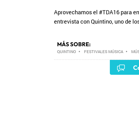
Aprovechamos el #TDA16 para entr
entrevista con Quintino, uno de lo
MÁS SOBRE:
QUINTINO
•
FESTIVALES MÚSICA
•
MÚS
MUSICALES
•
ESTILOS MUSICALES
•
M
Co