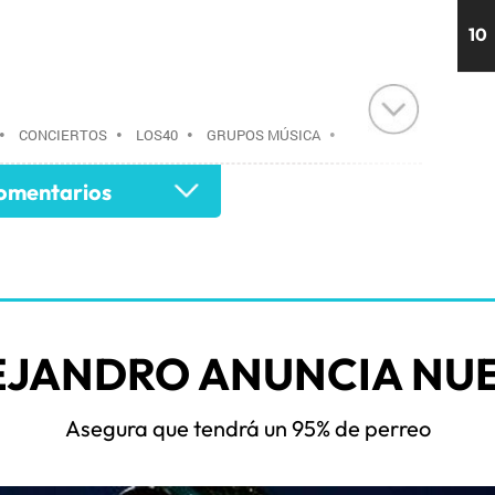
10
•
CONCIERTOS
•
LOS40
•
GRUPOS MÚSICA
•
AGENDA CULTURAL
•
RADIO
•
AGENDA
•
mentarios
•
EVENTOS
•
CULTURA
•
GRUPO
 COMUNICACIÓN
•
COMUNICACIÓN
•
EJANDRO ANUNCIA NUE
Asegura que tendrá un 95% de perreo