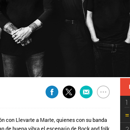
1
ón con Llevarte a Marte, quienes con su banda
2
an de buena vibra el escenario de Rock and folk