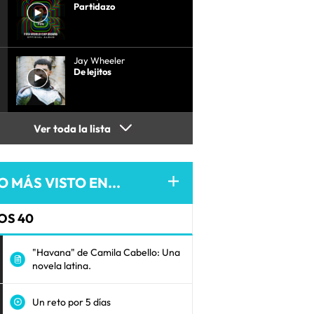
Partidazo
Jay Wheeler
De lejitos
Ver toda la lista
O MÁS VISTO EN...
OS 40
"Havana" de Camila Cabello: Una
novela latina.
Un reto por 5 días