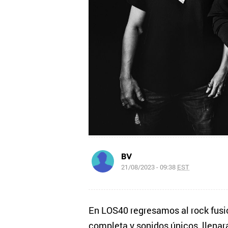
BV
21/08/2023 - 09:38
EST
En LOS40 regresamos al rock fusi
completa y sonidos únicos, llenar