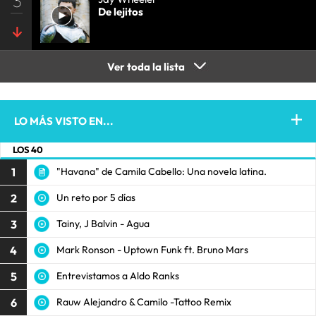
3
De lejitos
Ver toda la lista
LO MÁS VISTO EN...
LOS 40
1
"Havana" de Camila Cabello: Una novela latina.
2
Un reto por 5 días
3
Tainy, J Balvin - Agua
4
Mark Ronson - Uptown Funk ft. Bruno Mars
5
Entrevistamos a Aldo Ranks
6
Rauw Alejandro & Camilo -Tattoo Remix