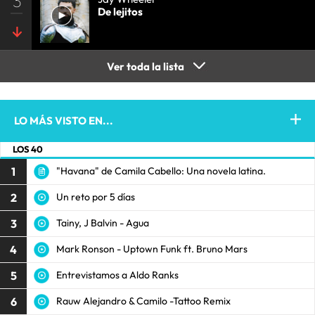
3
De lejitos
Ver toda la lista
LO MÁS VISTO EN...
LOS 40
1
"Havana" de Camila Cabello: Una novela latina.
2
Un reto por 5 días
3
Tainy, J Balvin - Agua
4
Mark Ronson - Uptown Funk ft. Bruno Mars
5
Entrevistamos a Aldo Ranks
6
Rauw Alejandro & Camilo -Tattoo Remix