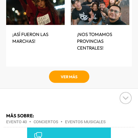
¡ASÍ FUERON LAS
¡NOS TOMAMOS
MARCHAS!
PROVINCIAS
CENTRALES!
VER MÁS
MÁS SOBRE:
EVENTO 40
•
CONCIERTOS
•
EVENTOS MUSICALES
•
MÚSICA
•
LOS40
•
PRISA RADIO
•
RADIO
•
PRISA
•
GRUPO COMUNICACIÓN
•
MEDIOS