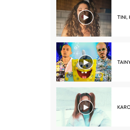
TINI,
TAINY
KAROL