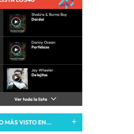
Shakira & Burna Boy
Dai dai
Danny Ocean
Partidazo
Jay Wheeler
De lejitos
Ver toda la lista
O MÁS VISTO EN...