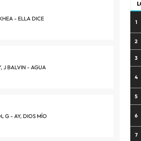
L
 KHEA - ELLA DICE
1
2
3
, J BALVIN - AGUA
4
5
6
 G - AY, DIOS MÍO
7