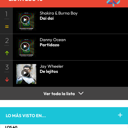
1
Shakira & Burna Boy
Dai dai
2
Danny Ocean
Partidazo
3
Jay Wheeler
De lejitos
Ver toda la lista
LO MÁS VISTO EN...
LOS 40