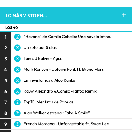
LO MÁS VISTO EN...
LOS 40
1
"Havana" de Camila Cabello: Una novela latina.
2
Un reto por 5 días
3
Tainy, J Balvin - Agua
4
Mark Ronson - Uptown Funk ft. Bruno Mars
5
Entrevistamos a Aldo Ranks
6
Rauw Alejandro & Camilo -Tattoo Remix
7
Top10: Mentiras de Parejas
8
Alan Walker estrena “Fake A Smile”
9
French Montana - Unforgettable ft. Swae Lee