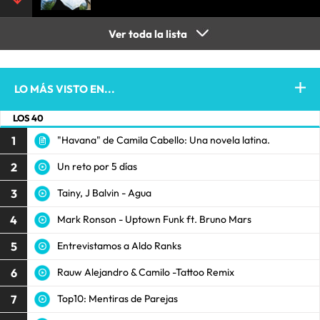
Ver toda la lista
LO MÁS VISTO EN...
LOS 40
1
"Havana" de Camila Cabello: Una novela latina.
2
Un reto por 5 días
3
Tainy, J Balvin - Agua
4
Mark Ronson - Uptown Funk ft. Bruno Mars
5
Entrevistamos a Aldo Ranks
6
Rauw Alejandro & Camilo -Tattoo Remix
7
Top10: Mentiras de Parejas