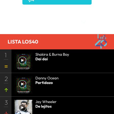
Comentarios
LISTA LOS40
1
Shakira & Burna Boy
Dai dai
2
Danny Ocean
Partidazo
3
Jay Wheeler
De lejitos