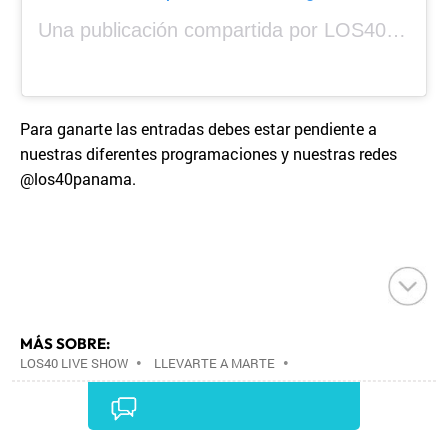
Una publicación compartida por LOS40 Panamá (@los40panama)
Para ganarte las entradas debes estar pendiente a
nuestras diferentes programaciones y nuestras redes
@los40panama.
MÁS SOBRE:
LOS40 LIVE SHOW
•
LLEVARTE A MARTE
•
CONCIERTOS
•
LOS40
•
GRUPOS MÚSICA
•
EVENTOS MUSICALES
•
PRISA RADIO
•
AGENDA
CULTURAL
•
RADIO
•
AGENDA
•
PRISA MEDIA
•