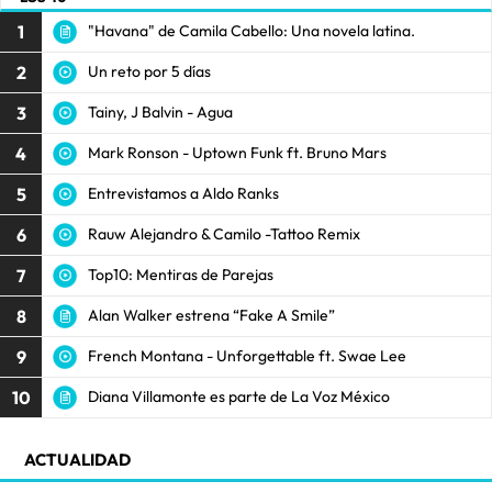
1
"Havana" de Camila Cabello: Una novela latina.
2
Un reto por 5 días
3
Tainy, J Balvin - Agua
4
Mark Ronson - Uptown Funk ft. Bruno Mars
5
Entrevistamos a Aldo Ranks
6
Rauw Alejandro & Camilo -Tattoo Remix
7
Top10: Mentiras de Parejas
8
Alan Walker estrena “Fake A Smile”
9
French Montana - Unforgettable ft. Swae Lee
10
Diana Villamonte es parte de La Voz México
ACTUALIDAD