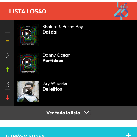
LISTA LOS40
1
Shakira & Burna Boy
Dai dai
2
Danny Ocean
Partidazo
3
Jay Wheeler
De lejitos
Ver toda la lista
LO MÁS VISTO EN...