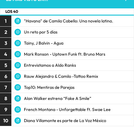
LOS 40
1
"Havana" de Camila Cabello: Una novela latina.
2
Un reto por 5 días
3
Tainy, J Balvin - Agua
4
Mark Ronson - Uptown Funk ft. Bruno Mars
5
Entrevistamos a Aldo Ranks
6
Rauw Alejandro & Camilo -Tattoo Remix
7
Top10: Mentiras de Parejas
8
Alan Walker estrena “Fake A Smile”
9
French Montana - Unforgettable ft. Swae Lee
10
Diana Villamonte es parte de La Voz México