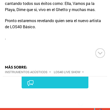
cantando todos sus éxitos como: Ella, Vamos pa la
Playa, Dime que si, vivo en el Ghetto y muchas mas.
Pronto estaremos revelando quien sera el nuevo artista
de LOS40 Básico.
.
MÁS SOBRE:
INSTRUMENTOS ACÚSTICOS
•
LOS40 LIVE SHOW
•
CONCIERTOS
•
LOS40
•
EVENTOS MUSICALES
•
PRISA RADIO
•
AGENDA CULTURAL
•
RADIO
•
AGENDA
•
PRISA MEDIA
•
MÚSICA
•
GRUPO
PRISA
•
EVENTOS
•
CULTURA
•
GRUPO
Comentarios
COMUNICACIÓN
•
SOCIEDAD
•
MEDIOS
COMUNICACIÓN
•
COMUNICACIÓN
•