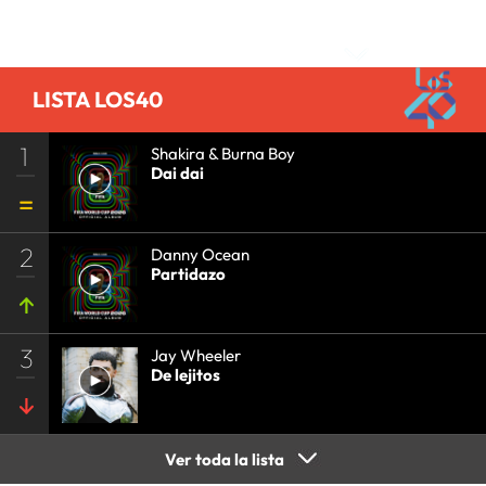
MÚSICA
•
GRUPO PRISA
•
EVENTOS
•
CULTURA
Comentarios
•
GRUPO COMUNICACIÓN
•
SOCIEDAD
•
MEDIOS
COMUNICACIÓN
•
COMUNICACIÓN
•
LISTA LOS40
1
Shakira & Burna Boy
Dai dai
2
Danny Ocean
Partidazo
3
Jay Wheeler
De lejitos
Ver toda la lista