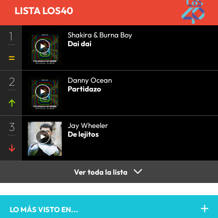
LISTA LOS40
1
Shakira & Burna Boy
Dai dai
2
Danny Ocean
Partidazo
3
Jay Wheeler
De lejitos
Ver toda la lista
LO MÁS VISTO EN...