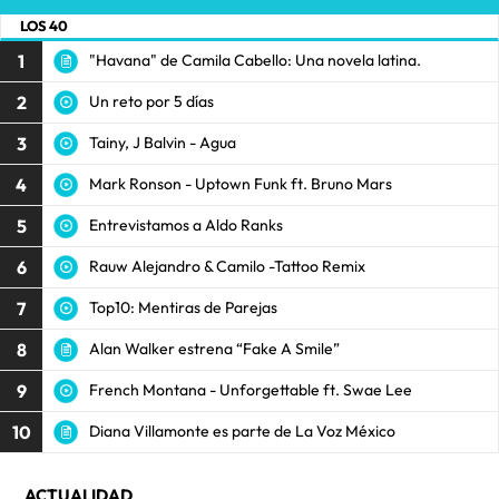
LOS 40
1
"Havana" de Camila Cabello: Una novela latina.
2
Un reto por 5 días
3
Tainy, J Balvin - Agua
4
Mark Ronson - Uptown Funk ft. Bruno Mars
5
Entrevistamos a Aldo Ranks
6
Rauw Alejandro & Camilo -Tattoo Remix
7
Top10: Mentiras de Parejas
8
Alan Walker estrena “Fake A Smile”
9
French Montana - Unforgettable ft. Swae Lee
10
Diana Villamonte es parte de La Voz México
ACTUALIDAD