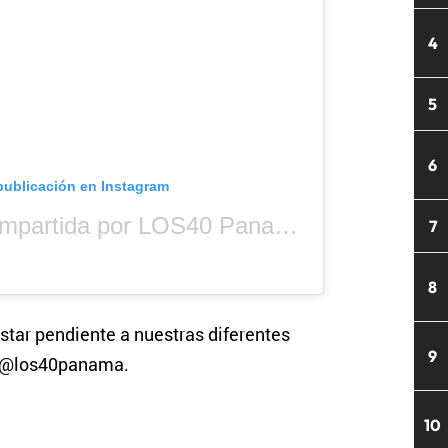
4
5
6
publicación en Instagram
Una publicación compartida por LOS40 Panamá (@los40panama)
7
8
star pendiente a nuestras diferentes
9
s @los40panama.
10