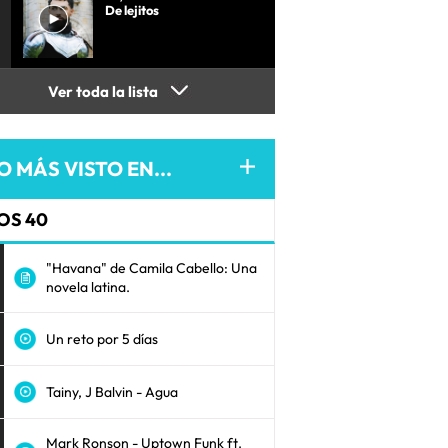
De lejitos
Ver toda la lista
O MÁS VISTO EN...
OS 40
"Havana" de Camila Cabello: Una
novela latina.
Un reto por 5 días
Tainy, J Balvin - Agua
Mark Ronson - Uptown Funk ft.