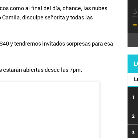
cos como al final del día, chance, las nubes
3
Camila, disculpe señorita y todas las
OS40 y tendremos invitados sorpresas para esa
L
s estarán abiertas desde las 7pm.
L
1
2
3