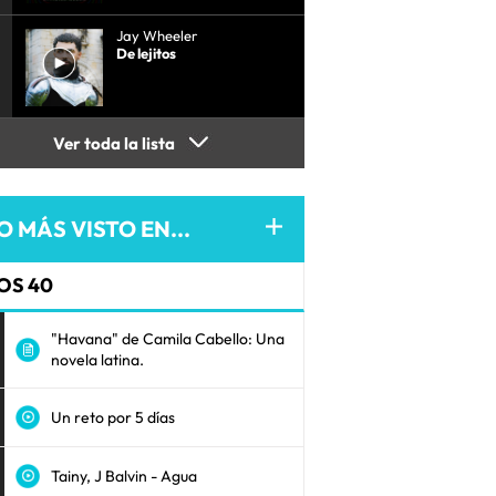
Jay Wheeler
De lejitos
Ver toda la lista
O MÁS VISTO EN...
OS 40
"Havana" de Camila Cabello: Una
novela latina.
Un reto por 5 días
Tainy, J Balvin - Agua