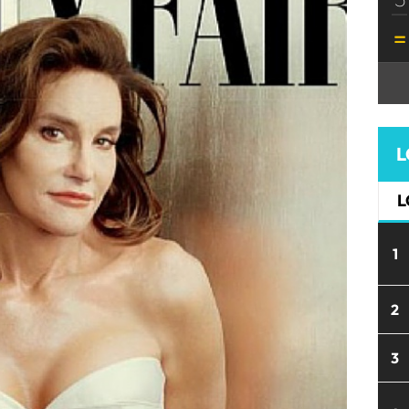
L
L
1
2
3