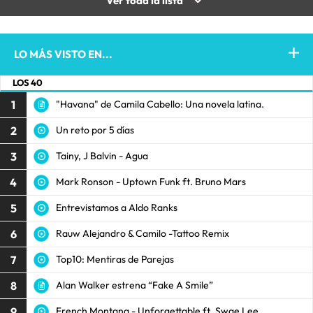
Ver toda la lista
LO MÁS VISTO EN...
LOS 40
1
"Havana" de Camila Cabello: Una novela latina.
2
Un reto por 5 días
3
Tainy, J Balvin - Agua
4
Mark Ronson - Uptown Funk ft. Bruno Mars
5
Entrevistamos a Aldo Ranks
6
Rauw Alejandro & Camilo -Tattoo Remix
7
Top10: Mentiras de Parejas
8
Alan Walker estrena “Fake A Smile”
9
French Montana - Unforgettable ft. Swae Lee