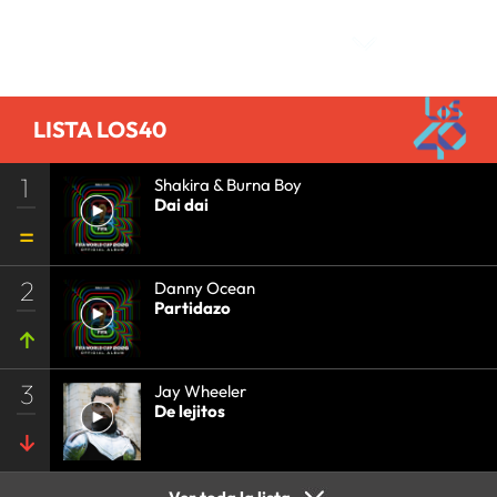
Comentarios
LISTA LOS40
1
Shakira & Burna Boy
Dai dai
2
Danny Ocean
Partidazo
3
Jay Wheeler
De lejitos