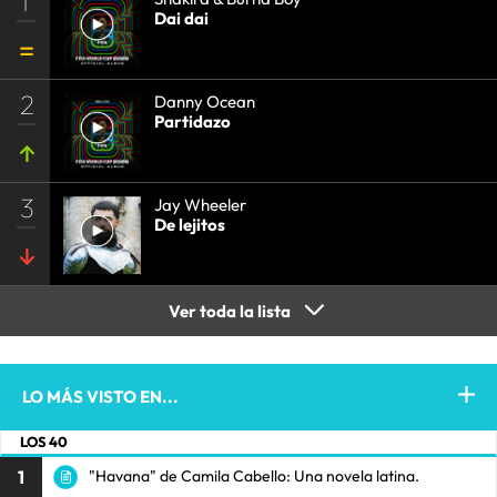
1
Dai dai
2
Danny Ocean
Partidazo
3
Jay Wheeler
De lejitos
Ver toda la lista
LO MÁS VISTO EN...
LOS 40
1
"Havana" de Camila Cabello: Una novela latina.