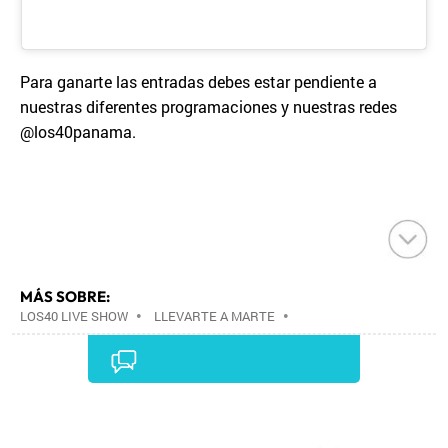
Para ganarte las entradas debes estar pendiente a
nuestras diferentes programaciones y nuestras redes
@los40panama.
MÁS SOBRE:
LOS40 LIVE SHOW
•
LLEVARTE A MARTE
•
CONCIERTOS
•
LOS40
•
GRUPOS MÚSICA
•
EVENTOS MUSICALES
•
PRISA RADIO
•
AGENDA
CULTURAL
•
RADIO
•
AGENDA
•
PRISA MEDIA
•
MÚSICA
•
GRUPO PRISA
•
EVENTOS
•
CULTURA
Comentarios
•
GRUPO COMUNICACIÓN
•
SOCIEDAD
•
MEDIOS