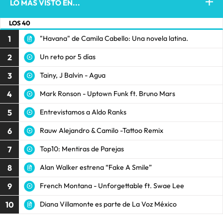
LO MÁS VISTO EN...
LOS 40
1
"Havana" de Camila Cabello: Una novela latina.
2
Un reto por 5 días
3
Tainy, J Balvin - Agua
4
Mark Ronson - Uptown Funk ft. Bruno Mars
5
Entrevistamos a Aldo Ranks
6
Rauw Alejandro & Camilo -Tattoo Remix
7
Top10: Mentiras de Parejas
8
Alan Walker estrena “Fake A Smile”
9
French Montana - Unforgettable ft. Swae Lee
10
Diana Villamonte es parte de La Voz México