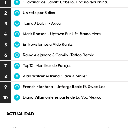
1
"Havana" de Camila Cabello: Una novela latina.
2
Un reto por 5 días
3
Tainy, J Balvin - Agua
4
Mark Ronson - Uptown Funk ft. Bruno Mars
5
Entrevistamos a Aldo Ranks
6
Rauw Alejandro & Camilo -Tattoo Remix
7
Top10: Mentiras de Parejas
8
Alan Walker estrena “Fake A Smile”
9
French Montana - Unforgettable ft. Swae Lee
10
Diana Villamonte es parte de La Voz México
ACTUALIDAD