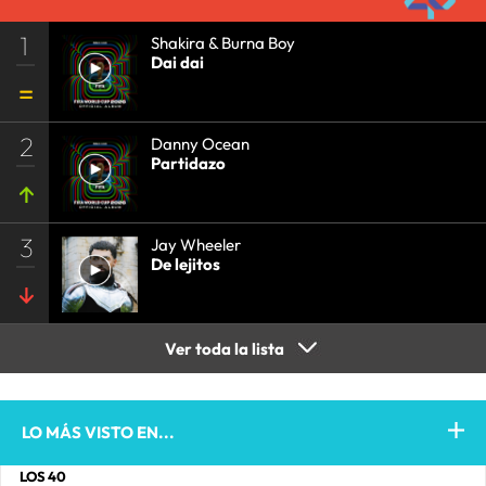
1
Shakira & Burna Boy
Dai dai
2
Danny Ocean
Partidazo
3
Jay Wheeler
De lejitos
Ver toda la lista
LO MÁS VISTO EN...
LOS 40