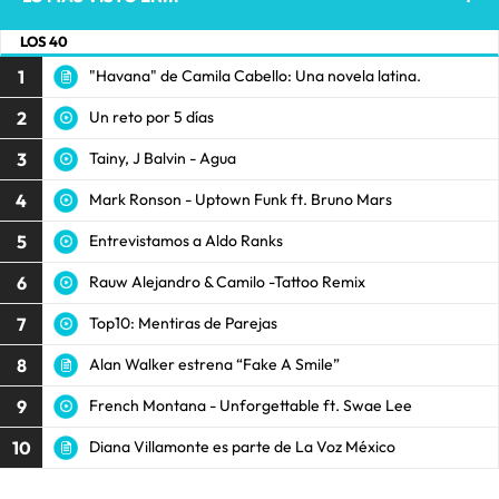
LOS 40
1
"Havana" de Camila Cabello: Una novela latina.
2
Un reto por 5 días
3
Tainy, J Balvin - Agua
4
Mark Ronson - Uptown Funk ft. Bruno Mars
5
Entrevistamos a Aldo Ranks
6
Rauw Alejandro & Camilo -Tattoo Remix
7
Top10: Mentiras de Parejas
8
Alan Walker estrena “Fake A Smile”
9
French Montana - Unforgettable ft. Swae Lee
10
Diana Villamonte es parte de La Voz México