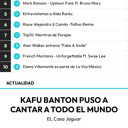
4
Mark Ronson - Uptown Funk ft. Bruno Mars
5
Entrevistamos a Aldo Ranks
6
Rauw Alejandro & Camilo -Tattoo Remix
7
Top10: Mentiras de Parejas
8
Alan Walker estrena “Fake A Smile”
9
French Montana - Unforgettable ft. Swae Lee
10
Diana Villamonte es parte de La Voz México
ACTUALIDAD
KAFU BANTON PUSO A
CANTAR A TODO EL MUNDO
EL Casa Jaguar