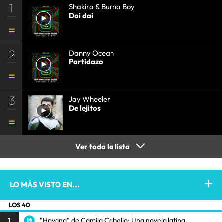
1
Shakira & Burna Boy
Dai dai
2
Danny Ocean
Partidazo
3
Jay Wheeler
De lejitos
Ver toda la lista
LO MÁS VISTO EN...
LOS 40
1
"Havana" de Camila Cabello: Una novela latina.