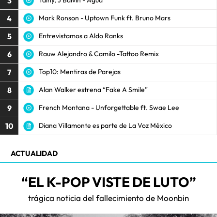
3
Tainy, J Balvin - Agua
4
Mark Ronson - Uptown Funk ft. Bruno Mars
5
Entrevistamos a Aldo Ranks
6
Rauw Alejandro & Camilo -Tattoo Remix
7
Top10: Mentiras de Parejas
8
Alan Walker estrena “Fake A Smile”
9
French Montana - Unforgettable ft. Swae Lee
10
Diana Villamonte es parte de La Voz México
ACTUALIDAD
“EL K-POP VISTE DE LUTO”
trágica noticia del fallecimiento de Moonbin