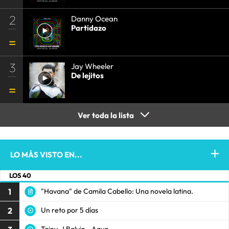
2
Danny Ocean
Partidazo
3
Jay Wheeler
De lejitos
Ver toda la lista
LO MÁS VISTO EN...
LOS 40
1
"Havana" de Camila Cabello: Una novela latina.
2
Un reto por 5 días