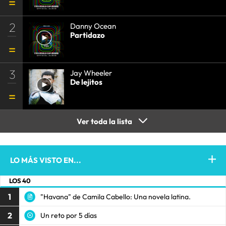
2
Danny Ocean
Partidazo
3
Jay Wheeler
De lejitos
Ver toda la lista
LO MÁS VISTO EN...
LOS 40
1
"Havana" de Camila Cabello: Una novela latina.
2
Un reto por 5 días