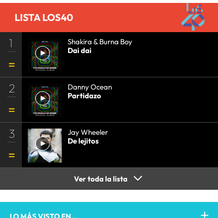
LISTA LOS40
1
Shakira & Burna Boy
Dai dai
2
Danny Ocean
Partidazo
3
Jay Wheeler
De lejitos
Ver toda la lista
LO MÁS VISTO EN...