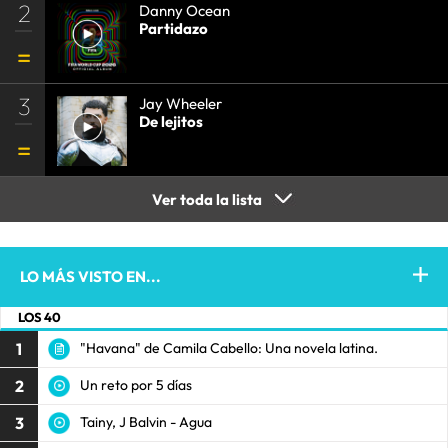
2
Danny Ocean
Partidazo
3
Jay Wheeler
De lejitos
Ver toda la lista
LO MÁS VISTO EN...
LOS 40
1
"Havana" de Camila Cabello: Una novela latina.
2
Un reto por 5 días
3
Tainy, J Balvin - Agua