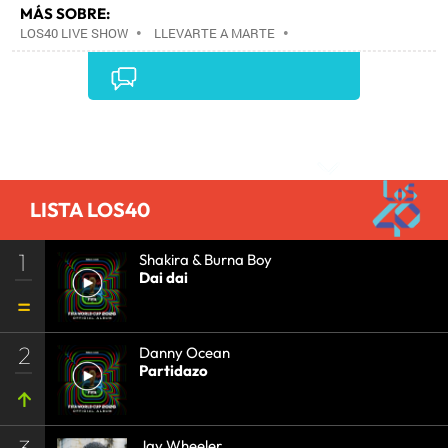
MÁS SOBRE:
LOS40 LIVE SHOW
•
LLEVARTE A MARTE
•
CONCIERTOS
•
LOS40
•
GRUPOS MÚSICA
•
EVENTOS MUSICALES
•
PRISA RADIO
•
AGENDA
CULTURAL
•
RADIO
•
AGENDA
•
PRISA MEDIA
•
MÚSICA
•
GRUPO PRISA
•
EVENTOS
•
CULTURA
Comentarios
•
GRUPO COMUNICACIÓN
•
SOCIEDAD
•
MEDIOS
COMUNICACIÓN
•
COMUNICACIÓN
•
LISTA LOS40
1
Shakira & Burna Boy
Dai dai
2
Danny Ocean
Partidazo
3
Jay Wheeler