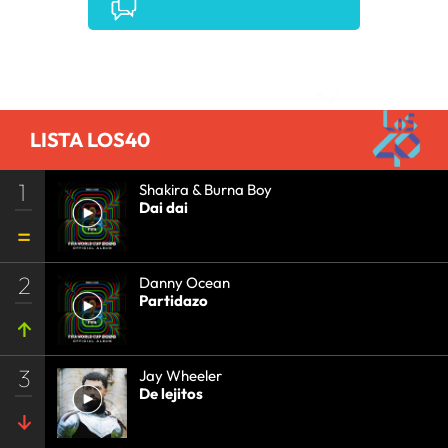
PRISA RADIO
•
AGENDA CULTURAL
•
RADIO
•
AGENDA
•
PRISA MEDIA
•
MÚSICA
•
GRUPO
PRISA
•
EVENTOS
•
CULTURA
•
GRUPO
Comentarios
COMUNICACIÓN
•
SOCIEDAD
•
MEDIOS
COMUNICACIÓN
•
COMUNICACIÓN
•
LISTA LOS40
1
Shakira & Burna Boy
Dai dai
2
Danny Ocean
Partidazo
3
Jay Wheeler
De lejitos