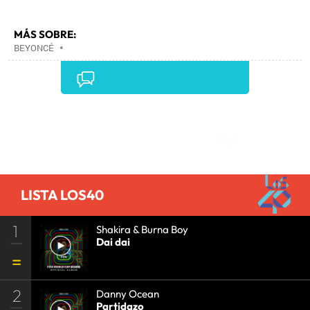
MÁS SOBRE:
BEYONCÉ
•
Comentarios
LISTA LOS40
1
Shakira & Burna Boy
Dai dai
2
Danny Ocean
Partidazo