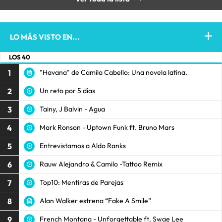
LO MÁS VISTO EN...
LOS 40
1
"Havana" de Camila Cabello: Una novela latina.
2
Un reto por 5 días
3
Tainy, J Balvin - Agua
4
Mark Ronson - Uptown Funk ft. Bruno Mars
5
Entrevistamos a Aldo Ranks
6
Rauw Alejandro & Camilo -Tattoo Remix
7
Top10: Mentiras de Parejas
8
Alan Walker estrena “Fake A Smile”
9
French Montana - Unforgettable ft. Swae Lee