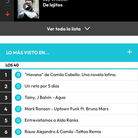
De lejitos
Ver toda la lista
LO MÁS VISTO EN...
LOS 40
1
"Havana" de Camila Cabello: Una novela latina.
2
Un reto por 5 días
3
Tainy, J Balvin - Agua
4
Mark Ronson - Uptown Funk ft. Bruno Mars
5
Entrevistamos a Aldo Ranks
6
Rauw Alejandro & Camilo -Tattoo Remix