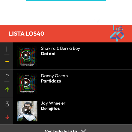
Comentarios
LISTA LOS40
1
Shakira & Burna Boy
Dai dai
2
Danny Ocean
Partidazo
3
Jay Wheeler
De lejitos
Ver toda la lista