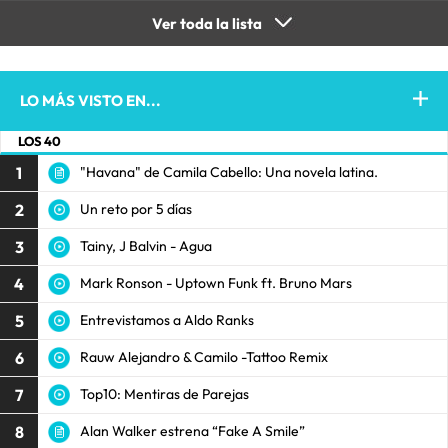
Ver toda la lista
LO MÁS VISTO EN...
LOS 40
1
"Havana" de Camila Cabello: Una novela latina.
2
Un reto por 5 días
3
Tainy, J Balvin - Agua
4
Mark Ronson - Uptown Funk ft. Bruno Mars
5
Entrevistamos a Aldo Ranks
6
Rauw Alejandro & Camilo -Tattoo Remix
7
Top10: Mentiras de Parejas
8
Alan Walker estrena “Fake A Smile”