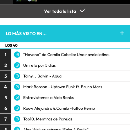
Ver toda la lista
LO MÁS VISTO EN...
LOS 40
1
"Havana" de Camila Cabello: Una novela latina.
2
Un reto por 5 días
3
Tainy, J Balvin - Agua
4
Mark Ronson - Uptown Funk ft. Bruno Mars
5
Entrevistamos a Aldo Ranks
6
Rauw Alejandro & Camilo -Tattoo Remix
7
Top10: Mentiras de Parejas
8
Alan Walker estrena “Fake A Smile”