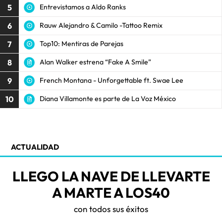
5
Entrevistamos a Aldo Ranks
6
Rauw Alejandro & Camilo -Tattoo Remix
7
Top10: Mentiras de Parejas
8
Alan Walker estrena “Fake A Smile”
9
French Montana - Unforgettable ft. Swae Lee
10
Diana Villamonte es parte de La Voz México
ACTUALIDAD
LLEGO LA NAVE DE LLEVARTE
A MARTE A LOS40
con todos sus éxitos