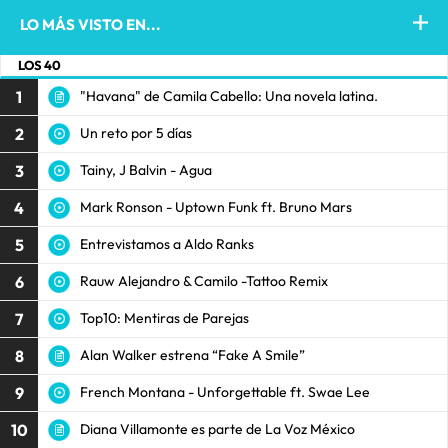
LO MÁS VISTO EN...
LOS 40
1
"Havana" de Camila Cabello: Una novela latina.
2
Un reto por 5 días
3
Tainy, J Balvin - Agua
4
Mark Ronson - Uptown Funk ft. Bruno Mars
5
Entrevistamos a Aldo Ranks
6
Rauw Alejandro & Camilo -Tattoo Remix
7
Top10: Mentiras de Parejas
8
Alan Walker estrena “Fake A Smile”
9
French Montana - Unforgettable ft. Swae Lee
10
Diana Villamonte es parte de La Voz México