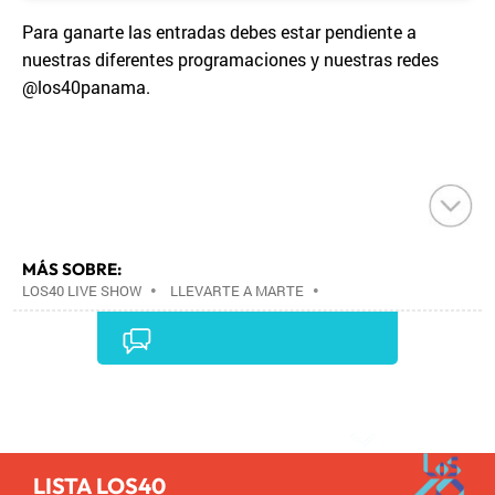
Para ganarte las entradas debes estar pendiente a
nuestras diferentes programaciones y nuestras redes
@los40panama.
MÁS SOBRE:
LOS40 LIVE SHOW
•
LLEVARTE A MARTE
•
CONCIERTOS
•
LOS40
•
GRUPOS MÚSICA
•
EVENTOS MUSICALES
•
PRISA RADIO
•
AGENDA
CULTURAL
•
RADIO
•
AGENDA
•
PRISA MEDIA
•
MÚSICA
•
GRUPO PRISA
•
EVENTOS
•
CULTURA
Comentarios
•
GRUPO COMUNICACIÓN
•
SOCIEDAD
•
MEDIOS
COMUNICACIÓN
•
COMUNICACIÓN
•
LISTA LOS40