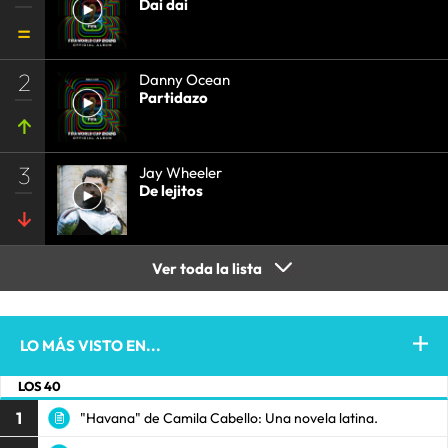
Dai dai
2
Danny Ocean
Partidazo
3
Jay Wheeler
De lejitos
Ver toda la lista
LO MÁS VISTO EN...
LOS 40
1
"Havana" de Camila Cabello: Una novela latina.