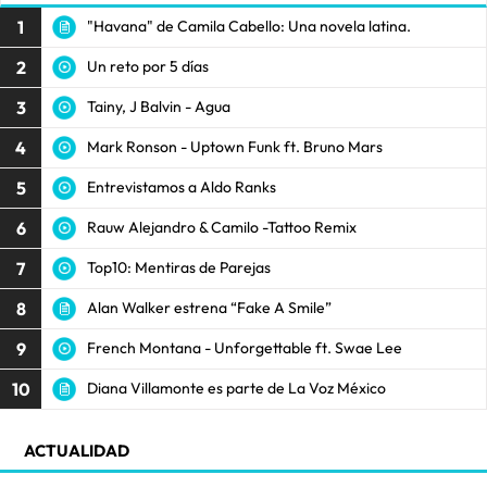
1
"Havana" de Camila Cabello: Una novela latina.
2
Un reto por 5 días
3
Tainy, J Balvin - Agua
4
Mark Ronson - Uptown Funk ft. Bruno Mars
5
Entrevistamos a Aldo Ranks
6
Rauw Alejandro & Camilo -Tattoo Remix
7
Top10: Mentiras de Parejas
8
Alan Walker estrena “Fake A Smile”
9
French Montana - Unforgettable ft. Swae Lee
10
Diana Villamonte es parte de La Voz México
ACTUALIDAD