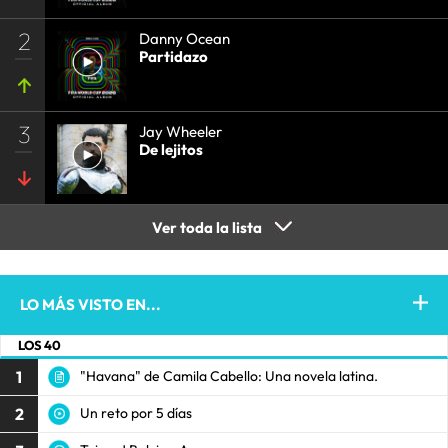
2
Danny Ocean
Partidazo
3
Jay Wheeler
De lejitos
Ver toda la lista
LO MÁS VISTO EN...
LOS 40
1
"Havana" de Camila Cabello: Una novela latina.
2
Un reto por 5 días