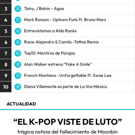
3
Tainy, J Balvin - Agua
4
Mark Ronson - Uptown Funk ft. Bruno Mars
5
Entrevistamos a Aldo Ranks
6
Rauw Alejandro & Camilo -Tattoo Remix
7
Top10: Mentiras de Parejas
8
Alan Walker estrena “Fake A Smile”
9
French Montana - Unforgettable ft. Swae Lee
10
Diana Villamonte es parte de La Voz México
ACTUALIDAD
“EL K-POP VISTE DE LUTO”
trágica noticia del fallecimiento de Moonbin