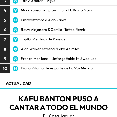
3
Tainy, J Balvin - Agua
4
Mark Ronson - Uptown Funk ft. Bruno Mars
5
Entrevistamos a Aldo Ranks
6
Rauw Alejandro & Camilo -Tattoo Remix
7
Top10: Mentiras de Parejas
8
Alan Walker estrena “Fake A Smile”
9
French Montana - Unforgettable ft. Swae Lee
10
Diana Villamonte es parte de La Voz México
ACTUALIDAD
KAFU BANTON PUSO A
CANTAR A TODO EL MUNDO
EL Casa Jaguar