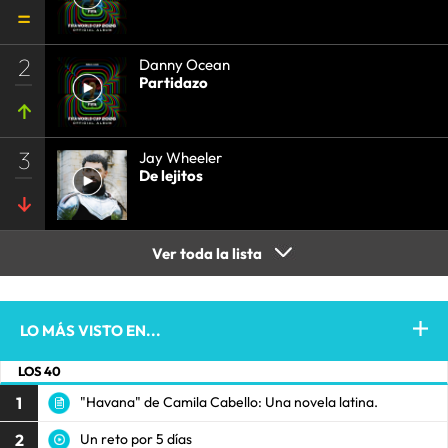
2
Danny Ocean
Partidazo
3
Jay Wheeler
De lejitos
Ver toda la lista
LO MÁS VISTO EN...
LOS 40
1
"Havana" de Camila Cabello: Una novela latina.
2
Un reto por 5 días