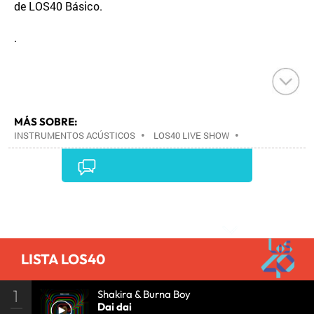
de LOS40 Básico.
.
MÁS SOBRE:
INSTRUMENTOS ACÚSTICOS
•
LOS40 LIVE SHOW
•
CONCIERTOS
•
LOS40
•
EVENTOS MUSICALES
•
PRISA RADIO
•
AGENDA CULTURAL
•
RADIO
•
AGENDA
•
PRISA MEDIA
•
MÚSICA
•
GRUPO
PRISA
•
EVENTOS
•
CULTURA
•
GRUPO
Comentarios
COMUNICACIÓN
•
SOCIEDAD
•
MEDIOS
COMUNICACIÓN
•
COMUNICACIÓN
•
LISTA LOS40
1
Shakira & Burna Boy
Dai dai